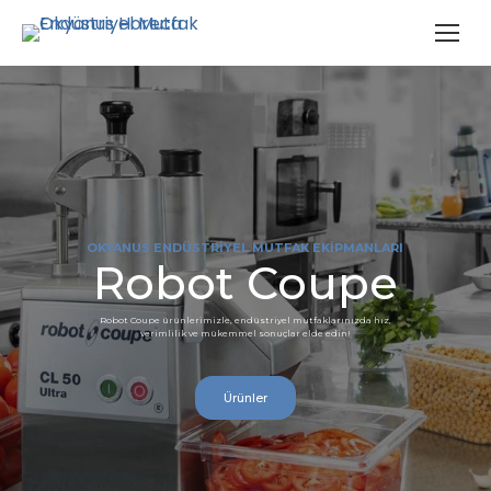
OKYANUS ENDÜSTRİYEL MUTFAK EKİPMANLARI
Robot Coupe
Robot Coupe ürünlerimizle, endüstriyel mutfaklarınızda hız,
verimlilik ve mükemmel sonuçlar elde edin!
Ürünler