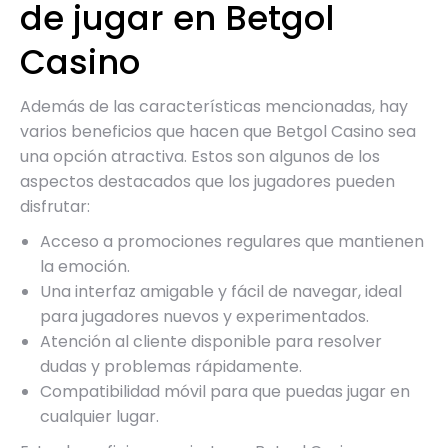
de jugar en Betgol
Casino
Además de las características mencionadas, hay
varios beneficios que hacen que Betgol Casino sea
una opción atractiva. Estos son algunos de los
aspectos destacados que los jugadores pueden
disfrutar:
Acceso a promociones regulares que mantienen
la emoción.
Una interfaz amigable y fácil de navegar, ideal
para jugadores nuevos y experimentados.
Atención al cliente disponible para resolver
dudas y problemas rápidamente.
Compatibilidad móvil para que puedas jugar en
cualquier lugar.