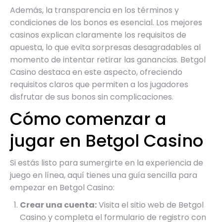
Además, la transparencia en los términos y
condiciones de los bonos es esencial. Los mejores
casinos explican claramente los requisitos de
apuesta, lo que evita sorpresas desagradables al
momento de intentar retirar las ganancias. Betgol
Casino destaca en este aspecto, ofreciendo
requisitos claros que permiten a los jugadores
disfrutar de sus bonos sin complicaciones.
Cómo comenzar a
jugar en Betgol Casino
Si estás listo para sumergirte en la experiencia de
juego en línea, aquí tienes una guía sencilla para
empezar en Betgol Casino:
Crear una cuenta:
Visita el sitio web de Betgol
Casino y completa el formulario de registro con