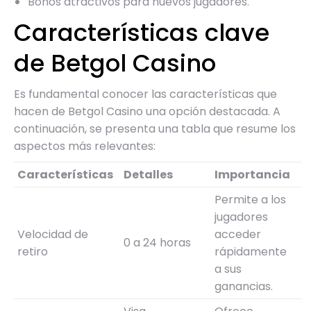
Bonos atractivos para nuevos jugadores.
Características clave
de Betgol Casino
Es fundamental conocer las características que
hacen de Betgol Casino una opción destacada. A
continuación, se presenta una tabla que resume los
aspectos más relevantes:
Características
Detalles
Importancia
Permite a los
jugadores
Velocidad de
acceder
0 a 24 horas
retiro
rápidamente
a sus
ganancias.