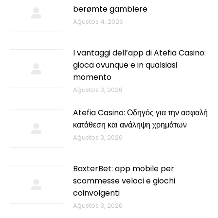
berømte gamblere
Ağustos 4, 2026
I vantaggi dell’app di Atefia Casino:
gioca ovunque e in qualsiasi
momento
Ağustos 3, 2026
Atefia Casino: Οδηγός για την ασφαλή
κατάθεση και ανάληψη χρημάτων
Ağustos 3, 2026
BaxterBet: app mobile per
scommesse veloci e giochi
coinvolgenti
Ağustos 3, 2026