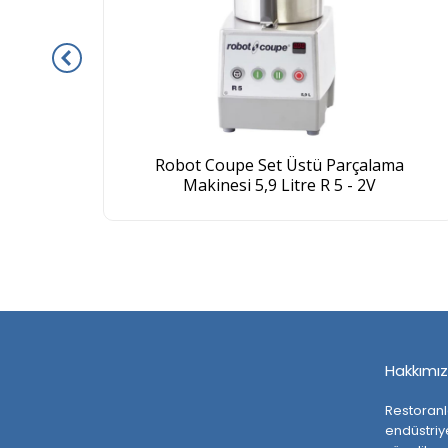
esi,
Robot Coupe Set Üstü Parçalama
Makinesi 5,9 Litre R 5 - 2V
Hakkımı
Restoranla
endüstriye