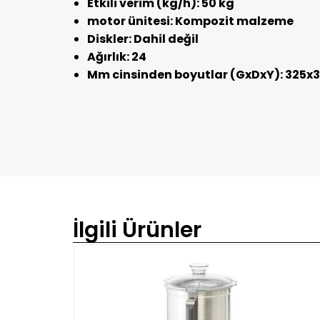
Etkili verim (kg/h): 50 kg
motor ünitesi: Kompozit malzeme
Diskler: Dahil değil
Ağırlık: 24
Mm cinsinden boyutlar (GxDxY): 325
İlgili Ürünler