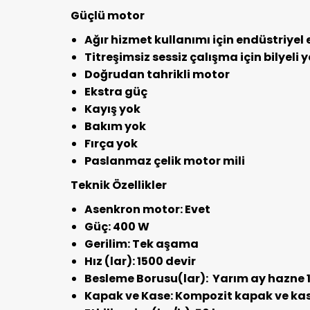
Güçlü motor
Ağır hizmet kullanımı için endüstriyel 
Titreşimsiz sessiz çalışma için bilyeli
Doğrudan tahrikli motor
Ekstra güç
Kayış yok
Bakım yok
Fırça yok
Paslanmaz çelik motor mili
Teknik Özellikler
Asenkron motor: Evet
Güç: 400 W
Gerilim: Tek aşama
Hız (lar): 1500 devir
Besleme Borusu(lar): Yarım ay hazne 1,
Kapak ve Kase: Kompozit kapak ve ka