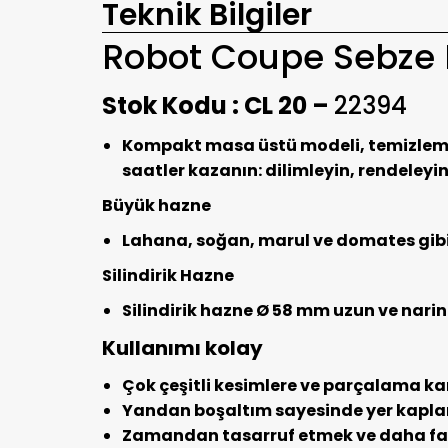
Teknik Bilgiler
Robot Coupe Sebze 
Stok Kodu : CL 20 –
22394
Kompakt masa üstü modeli, temizlemes
saatler kazanın: dilimleyin, rendeleyin
Büyük hazne
Lahana, soğan, marul ve domates gibi 
Silindirik Hazne
Silindirik hazne Ø 58 mm uzun ve narin 
Kullanımı kolay
Çok çeşitli kesimlere ve parçalama k
Yandan boşaltım sayesinde yer kapl
Zamandan tasarruf etmek ve daha fazla 