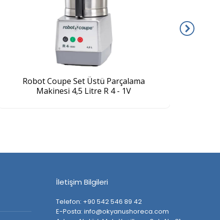
Robot Coupe Set Üstü Parçalama
R
Makinesi 4,5 Litre R 4 - 1V
İletişim Bilgileri
Telefon: +90 542 546 89 42
E-Posta: info@okyanushoreca.com