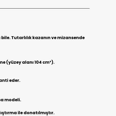
ile. Tutarlılık kazanın ve mizansende
ne (yüzey alanı 104 cm²).
anti eder.
sa modeli.
ştırma ile donatılmıştır.