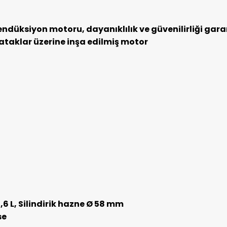
endüksiyon motoru, dayanıklılık ve güvenilirliği gara
 yataklar üzerine inşa edilmiş motor
6 L, Silindirik hazne Ø 58 mm
se