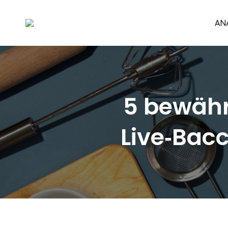
AN
5 bewährt
Live‑Bacc