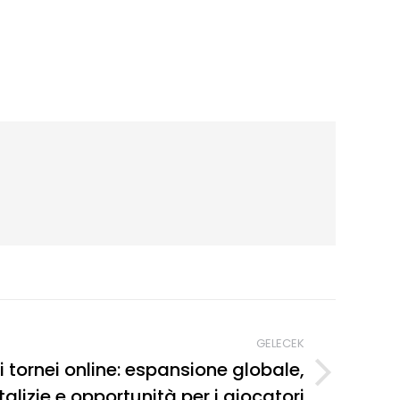
GELECEK
ei tornei online: espansione globale,
alizie e opportunità per i giocatori