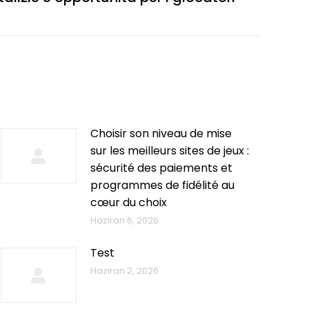
Choisir son niveau de mise
sur les meilleurs sites de jeux :
sécurité des paiements et
programmes de fidélité au
cœur du choix
Haziran 6, 2026
Test
Haziran 2, 2026