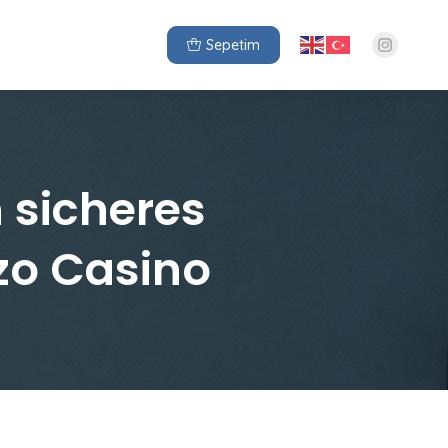
Sepetim
n sicheres
zzo Casino