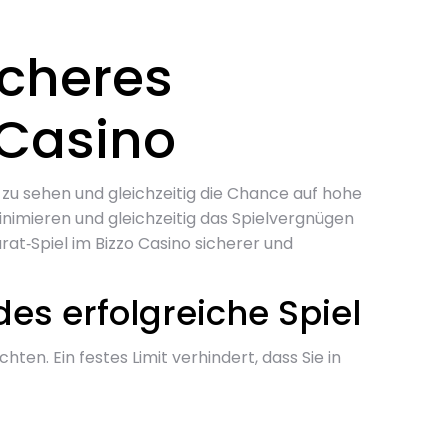
icheres
 Casino
 zu sehen und gleichzeitig die Chance auf hohe
nimieren und gleichzeitig das Spielvergnügen
rat‑Spiel im Bizzo Casino sicherer und
edes erfolgreiche Spiel
hten. Ein festes Limit verhindert, dass Sie in