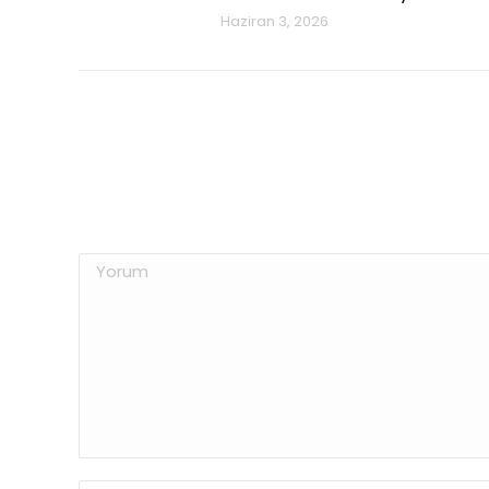
Haziran 3, 2026
Yorum