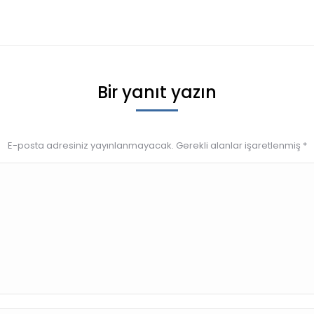
Bir yanıt yazın
E-posta adresiniz yayınlanmayacak. Gerekli alanlar işaretlenmiş
*