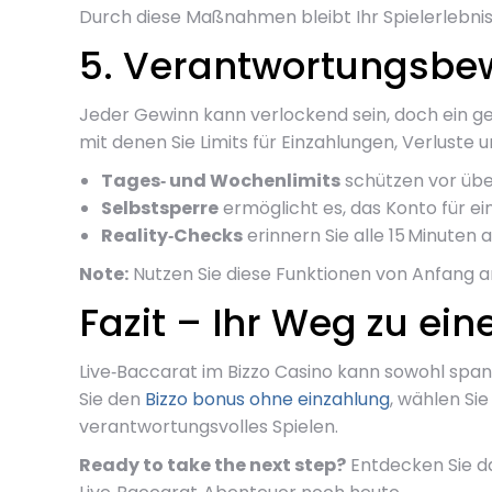
Durch diese Maßnahmen bleibt Ihr Spielerlebnis
5. Verantwortungsbew
Jeder Gewinn kann verlockend sein, doch ein ge
mit denen Sie Limits für Einzahlungen, Verluste
Tages‑ und Wochenlimits
schützen vor üb
Selbstsperre
ermöglicht es, das Konto für ei
Reality‑Checks
erinnern Sie alle 15 Minuten 
Note:
Nutzen Sie diese Funktionen von Anfang an,
Fazit – Ihr Weg zu ei
Live‑Baccarat im Bizzo Casino kann sowohl spann
Sie den
Bizzo bonus ohne einzahlung
, wählen Si
verantwortungsvolles Spielen.
Ready to take the next step?
Entdecken Sie da