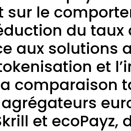
 sur le comport
 réduction du tau
e aux solutions a
okenisation et l’
e la comparaison t
x agrégateurs eur
rill et ecoPayz, d