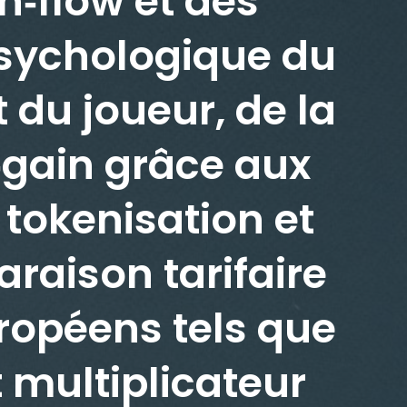
h‑flow et des
 psychologique du
du joueur, de la
‑gain grâce aux
 tokenisation et
paraison tarifaire
ropéens tels que
t multiplicateur