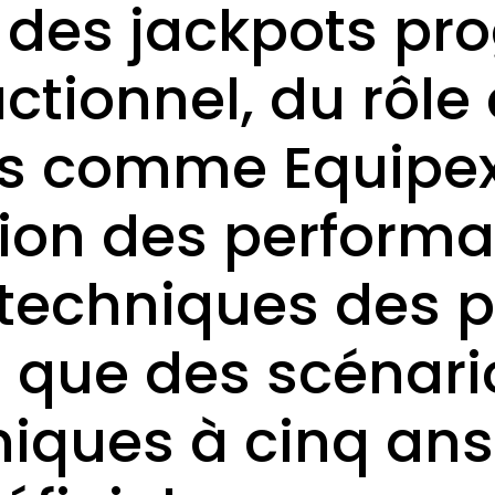
 des jackpots prog
tionnel, du rôle 
s comme Equipex
tion des perform
t techniques des 
i que des scénari
ques à cinq ans