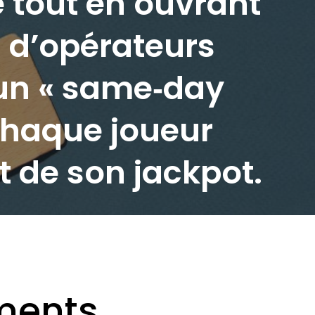
 tout en ouvrant
n d’opérateurs
 un « same‑day
 chaque joueur
 de son jackpot.
ments