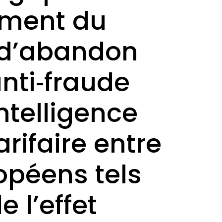
ement du
x d’abandon
nti‑fraude
intelligence
arifaire entre
opéens tels
e l’effet