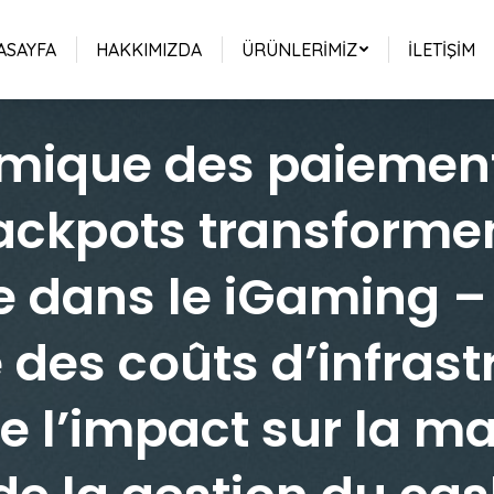
ASAYFA
HAKKIMIZDA
ÜRÜNLERIMIZ
İLETIŞIM
mique des paiements
ckpots transforment 
 dans le iGaming –
des coûts d’infrast
e l’impact sur la m