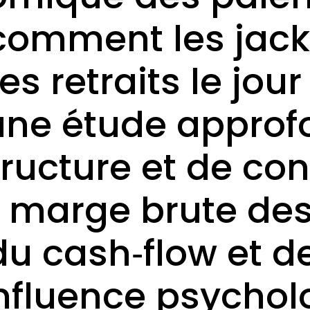
 comment les jac
es retraits le j
une étude approf
tructure et de con
a marge brute de
du cash‑flow et d
l’influence psycho