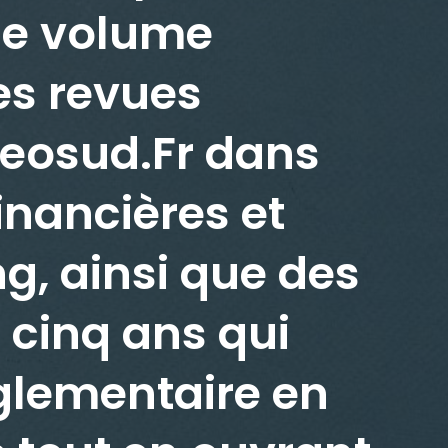
 le volume
es revues
eosud.Fr dans
inancières et
g, ainsi que des
cinq ans qui
églementaire en