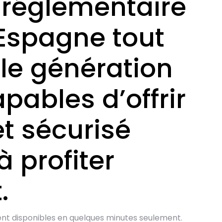
e réglementaire
 Espagne tout
lle génération
pables d’offrir
t sécurisé
 profiter
.
soient disponibles en quelques minutes seulement.