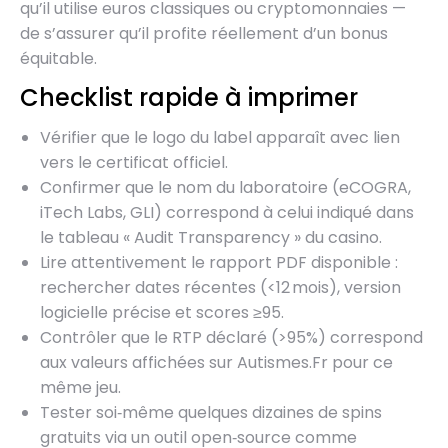
qu’il utilise euros classiques ou cryptomonnaies —
de s’assurer qu’il profite réellement d’un bonus
équitable.
Checklist rapide à imprimer
Vérifier que le logo du label apparaît avec lien
vers le certificat officiel.
Confirmer que le nom du laboratoire (eCOGRA,
iTech Labs, GLI) correspond à celui indiqué dans
le tableau « Audit Transparency » du casino.
Lire attentivement le rapport PDF disponible :
rechercher dates récentes (<12 mois), version
logicielle précise et scores ≥95.
Contrôler que le RTP déclaré (>95%) correspond
aux valeurs affichées sur Autismes.Fr pour ce
même jeu.
Tester soi‑même quelques dizaines de spins
gratuits via un outil open‑source comme