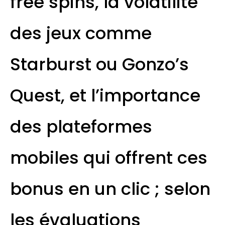
free spins, la volatilité
des jeux comme
Starburst ou Gonzo’s
Quest, et l’importance
des plateformes
mobiles qui offrent ces
bonus en un clic ; selon
les évaluations