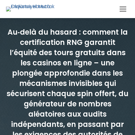
Au‑delà du hasard : comment la
certification RNG garantit
l’équité des tours gratuits dans
les casinos en ligne – une
plongée approfondie dans les
mécanismes invisibles qui
sécurisent chaque spin offert, du
générateur de nombres
aléatoires aux audits
indépendants, en passant par
les exigences des autorités de