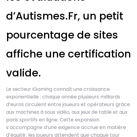
d’Autismes.Fr, un petit
pourcentage de sites
affiche une certification
valide.
Le secteur iGaming connaît une croissance
exponentielle : chaque année plusieurs milliards
d’euros circulent entre joueurs et opérateurs grâce
aux machines à sous vidéo, aux jeux de table et aux
paris sportifs en ligne. Cette expansion
s’accompagne d’une exigence accrue en matière
d’équité ; les joueurs attendent que chaque tour