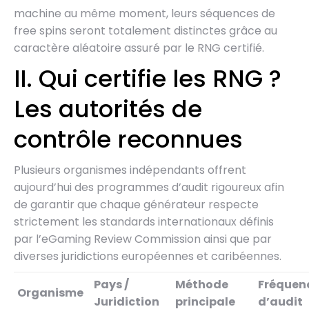
machine au même moment, leurs séquences de
free spins seront totalement distinctes grâce au
caractère aléatoire assuré par le RNG certifié.
II. Qui certifie les RNG ?
Les autorités de
contrôle reconnues
Plusieurs organismes indépendants offrent
aujourd’hui des programmes d’audit rigoureux afin
de garantir que chaque générateur respecte
strictement les standards internationaux définis
par l’eGaming Review Commission ainsi que par
diverses juridictions européennes et caribéennes.
Pays /
Méthode
Fréquen
Organisme
Juridiction
principale
d’audit