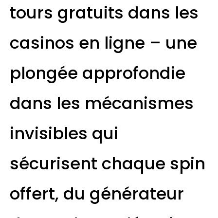
tours gratuits dans les
casinos en ligne – une
plongée approfondie
dans les mécanismes
invisibles qui
sécurisent chaque spin
offert, du générateur