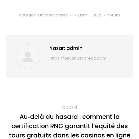
Kategori:
Uncategorized
Ekim 11, 2025
Yorum
Yazar:
admin
https://okyanushoreca.com
ÖNCEKI
Au‑delà du hasard : comment la
certification RNG garantit l’équité des
tours gratuits dans les casinos en ligne