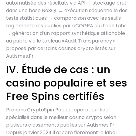
automatisée des résultats via API → stockage brut
dans une base NoSQL → exécution séquentielle des
tests statistiques → comparaison avec les seuils
réglementaires publiés par eCOGRA ou iTech Labs
→ génération d’un rapport synthétique affichable
au public via le tableau « Audit Transparency »
proposé par certains casinos crypto listés sur
Autismes.Fr.
IV. Étude de cas : un
casino populaire et ses
Free Spins certifiés
Prenons CryptoSpin Palace, opérateur fictif
spécialisé dans le meilleur casino crypto selon
plusieurs classements publiés sur Autismes.Fr.
Depuis janvier 2024 il arbore fièrement le label