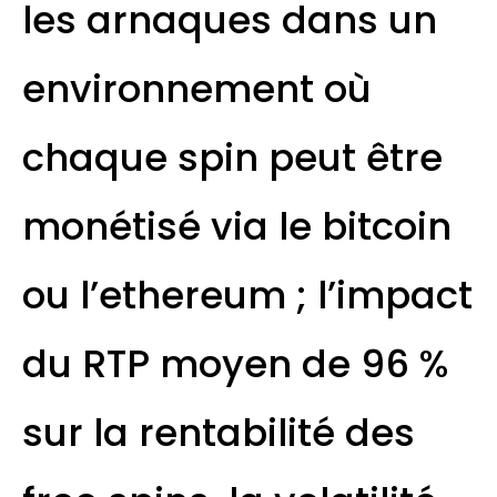
les arnaques dans un
environnement où
chaque spin peut être
monétisé via le bitcoin
ou l’ethereum ; l’impact
du RTP moyen de 96 %
sur la rentabilité des