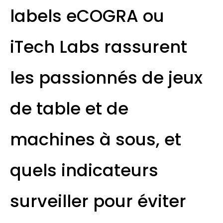
labels eCOGRA ou
iTech Labs rassurent
les passionnés de jeux
de table et de
machines à sous, et
quels indicateurs
surveiller pour éviter