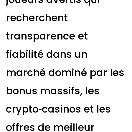
recherchent
transparence et
fiabilité dans un
marché dominé par les
bonus massifs, les
crypto‑casinos et les
offres de meilleur