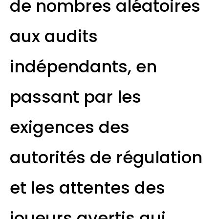
de nombres aléatoires
aux audits
indépendants, en
passant par les
exigences des
autorités de régulation
et les attentes des
joueurs avertis qui