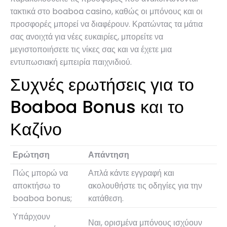
τακτικά στο boaboa casino, καθώς οι μπόνους και οι
προσφορές μπορεί να διαφέρουν. Κρατώντας τα μάτια
σας ανοιχτά για νέες ευκαιρίες, μπορείτε να
μεγιστοποιήσετε τις νίκες σας και να έχετε μια
εντυπωσιακή εμπειρία παιχνιδιού.
Συχνές ερωτήσεις για το
Boaboa Bonus και το
Καζίνο
Ερώτηση
Απάντηση
Πώς μπορώ να
Απλά κάντε εγγραφή και
αποκτήσω το
ακολουθήστε τις οδηγίες για την
boaboa bonus;
κατάθεση.
Υπάρχουν
Ναι, ορισμένα μπόνους ισχύουν