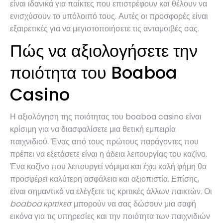
είναι ιδανικά για παίκτες που επιστρέφουν και θέλουν να
ενισχύσουν το υπόλοιπό τους. Αυτές οι προσφορές είναι
εξαιρετικές για να μεγιστοποιήσετε τις ανταμοιβές σας.
Πώς να αξιολογήσετε την
ποιότητα του Boaboa
Casino
Η αξιολόγηση της ποιότητας του boaboa casino είναι
κρίσιμη για να διασφαλίσετε μια θετική εμπειρία
παιχνιδιού. Ένας από τους πρώτους παράγοντες που
πρέπει να εξετάσετε είναι η άδεια λειτουργίας του καζίνο.
Ένα καζίνο που λειτουργεί νόμιμα και έχει καλή φήμη θα
προσφέρει καλύτερη ασφάλεια και αξιοπιστία. Επίσης,
είναι σημαντικό να ελέγξετε τις κριτικές άλλων παικτών. Οι
boaboa κριτικεσ
μπορούν να σας δώσουν μια σαφή
εικόνα για τις υπηρεσίες και την ποιότητα των παιχνιδιών