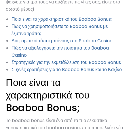
ψάχνετε για τρόπους να αυξήσετε τις νίκες σας, είστε στο
σωστό μέρος!
Ποια είναι τα χαρακτηριστικά του Boaboa Bonus;
Πώς να χρησιμοποιήσετε το Boaboa Bonus με
έξυπνο τρόπο;
Διαφορετικοί τύποι μπόνους στο Boaboa Casino
Πώς να αξιολογήσετε την ποιότητα του Boaboa
Casino
Στρατηγικές για την εκμετάλλευση του Boaboa Bonus
Συχνές ερωτήσεις για το Boaboa Bonus και το Καζίνο
Ποια είναι τα
χαρακτηριστικά του
Boaboa Bonus;
Το boaboa bonus είναι ένα από τα πιο ελκυστικά
χαρακτηριστικά του boaboa casino, που προσελκύει νέο