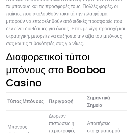
τα μπόνους και τις προσφορές τους. Πολλές φορές, οι
παίκτες που ακολουθούν τακτικά την πλατφόρμα
μπορούν να επωφεληθούν από ειδικές προσφορές που
δεν είναι διαθέσιμες για όλους. Έτσι, με λίγη προσοχή και
στρατηγική, μπορείτε να αυξήσετε την αξία του μπόνους
σας και τις πιθανότητές σας για νίκες.
Διαφορετικοί τύποι
μπόνους στο Boaboa
Casino
Σημαντικά
Τύπος Μπόνους
Περιγραφή
Σημεία
Δωρεάν
πιστώσεις ή
Απαιτήσεις
Μπόνους
περιστροφές
στοιχηματισμού