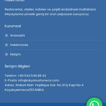
Restoranlar, oteller, kafeler ve çeşitli endüstriyel mutfakların
ihtiyaçlarına yönelik geniş bir ürün yelpazesi sunuyoruz.
Kurumsal
Anasayfa
Hakkımızda
İletişim
İletişim Bilgileri
Telefon: +90 542 546 89 42
E-Posta: info@okyanushoreca.com
Adres: Atatürk Mah. Yeşiltepe Sok. No:31 İç Kapı No:4
Küçükçekmece/İSTANBUL