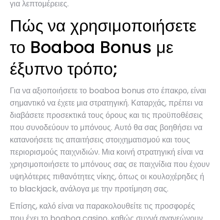
για λεπτομέρειες.
Πώς να χρησιμοποιήσετε
το Boaboa Bonus με
έξυπνο τρόπο;
Για να αξιοποιήσετε το boaboa bonus στο έπακρο, είναι
σημαντικό να έχετε μια στρατηγική. Καταρχάς, πρέπει να
διαβάσετε προσεκτικά τους όρους και τις προϋποθέσεις
που συνοδεύουν το μπόνους. Αυτό θα σας βοηθήσει να
κατανοήσετε τις απαιτήσεις στοιχηματισμού και τους
περιορισμούς παιχνιδιών. Μια κοινή στρατηγική είναι να
χρησιμοποιήσετε το μπόνους σας σε παιχνίδια που έχουν
υψηλότερες πιθανότητες νίκης, όπως οι κουλοχέρηδες ή
το blackjack, ανάλογα με την προτίμηση σας.
Επίσης, καλό είναι να παρακολουθείτε τις προσφορές
που έχει το boaboa casino, καθώς συχνά ανανεώνουν