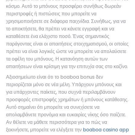
κόσμο. Αυτό το μπόνους προσφέρει συνήθως δωρεάν
περιστροφές ή πιστώσεις που μπορείτε να
χρησιμοποιήσετε σε διάφορα παιχνίδια. Συνήθως, για να
το αποκτήσετε, θα πρέπει να κάνετε εγγραφή και να
καταθέσετε ένα ελάχιστο ποσό. Ένας σημαντικός
παράγοντας είναι οι απαιτήσεις στοιχηματισμού, οι οποίες
πρέπει να είναι λογικές ώστε να μπορείτε να απολαύσετε
τα οφέλη του μπόνους. Η κατανόηση αυτών των
απαιτήσεων είναι κρίσιμη για την επιτυχία σας στο καζίνο.
Αξιοσημείωτο είναι ότι το boaboa bonus δεν
περιορίζεται μόνο σε νέα μέλη. Υπάρχουν μπόνους και
για υπάρχοντες παίκτες, που συχνά περιλαμβάνουν
προσφορές επιστροφής χρημάτων ή μπόνους κατάθεσης.
Αυτό σημαίνει ότι μπορείτε να συνεχίσετε να
απολαμβάνετε προνόμια και ευκαιρίες νίκης όσο παίζετε.
Αν θέλετε να μάθετε περισσότερα για το πώς να
ξεκινήσετε, μπορείτε να ελέγξετε την
boaboa casino app