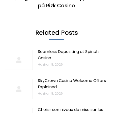
på Rizk Casino
Related Posts
Seamless Depositing at Spinch
Casino
Haziran 8, 2026
SkyCrown Casino Welcome Offers
Explained
Haziran 8, 2026
Choisir son niveau de mise sur les