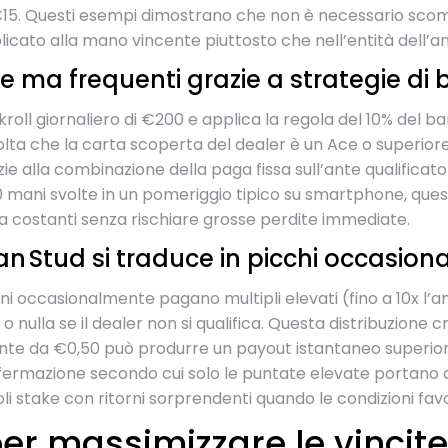
15. Questi esempi dimostrano che non è necessario sco
plicato alla mano vincente piuttosto che nell’entità dell’a
te ma frequenti grazie a strategie 
ll giornaliero di €200 e applica la regola del 10% del ba
olta che la carta scoperta del dealer è un Ace o superiore
e alla combinazione della paga fissa sull’ante qualificato +
00 mani svolte in un pomeriggio tipico su smartphone, qu
 costanti senza rischiare grosse perdite immediate.
n Stud si traduce in picchi occasiona
mani occasionalmente pagano multipli elevati (fino a 10x l
to o nulla se il dealer non si qualifica. Questa distribuzion
nte da €0,50 può produrre un payout istantaneo superiore a
fermazione secondo cui solo le puntate elevate portano all
stake con ritorni sorprendenti quando le condizioni favo
per massimizzare le vincit