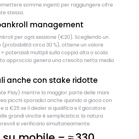
mmettere somme ingenti per raggiungere cifre
nte stessa.
di bankroll management
nkroll per ogni sessione (€20). Scegliendo un
 (probabilità circa 30 %), ottiene un valore
 potenziali multipli sulla coppia alta o scala
esto approccio genera una crescita netta media
li anche con stake ridotte
’ante Play) mentre la maggior parte delle mani
e crea picchi sporadici anche quando si gioca con
 €25 se il dealer si qualifica e il giocatore
e grandi vincite è semplicistica: la natura
revoli si verificano simultaneamente.
e su mobile – ≈ 330