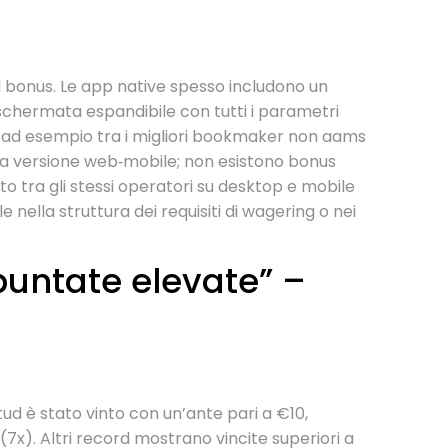
 bonus. Le app native spesso includono un
schermata espandibile con tutti i parametri
e – ad esempio tra i migliori bookmaker non aams
la versione web‑mobile; non esistono bonus
ato tra gli stessi operatori su desktop e mobile
 nella struttura dei requisiti di wagering o nei
puntate elevate” –
tud è stato vinto con un’ante pari a €10,
7x). Altri record mostrano vincite superiori a