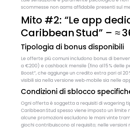
scommesse non aams affidabile presenti sul mer
Mito #2: “Le app dedic
Caribbean Stud” – ≈ 3
Tipologia di bonus disponibili
Le offerte più comuni includono bonus di benvenut
a €200) e cashback mensile (fino al 15 % delle 
Boost”, che aggiunge un credito extra pari al 20 
visibili sia nella versione web‑mobile sia nelle app 
Condizioni di sblocco specifich
Ogni offerta è soggetta a requisiti di wagering 
Caribbean Stud spesso viene imposto un limite ma
alcune promozioni escludono le mani vinte trami
giochi contribuiscono al requisito; nelle versioni