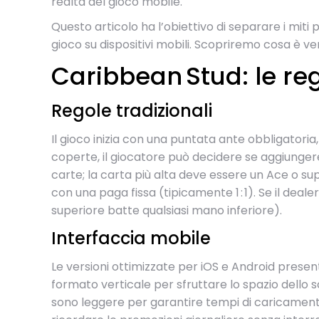
realtà del gioco mobile.
Questo articolo ha l’obiettivo di separare i miti 
gioco su dispositivi mobili. Scopriremo cosa è ve
Caribbean Stud: le re
Regole tradizionali
Il gioco inizia con una puntata ante obbligatori
coperte, il giocatore può decidere se aggiungere 
carte; la carta più alta deve essere un Ace o supe
con una paga fissa (tipicamente 1 : 1). Se il dea
superiore batte qualsiasi mano inferiore).
Interfaccia mobile
Le versioni ottimizzate per iOS e Android present
formato verticale per sfruttare lo spazio dello
sono leggere per garantire tempi di caricamento 