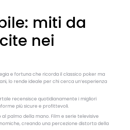
ile: miti da
cite nei
tegia e fortuna che ricorda il classico poker ma
mani, lo rende ideale per chi cerca un’esperienza
rtale recensisce quotidianamente i migliori
forme più sicure e profittevoli.
 al palmo della mano. Film e serie televisive
ronomiche, creando una percezione distorta della