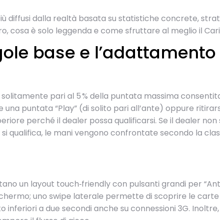
più diffusi dalla realtà basata su statistiche concrete, str
ro, cosa è solo leggenda e come sfruttare al meglio il Cari
gole base e l’adattamento 
a, solitamente pari al 5 % della puntata massima consentit
una puntata “Play” (di solito pari all’ante) oppure ritirars
riore perché il dealer possa qualificarsi. Se il dealer non s
ler si qualifica, le mani vengono confrontate secondo la cl
ano un layout touch‑friendly con pulsanti grandi per “Ante”
 schermo; uno swipe laterale permette di scoprire le carte
inferiori a due secondi anche su connessioni 3G. Inoltre,