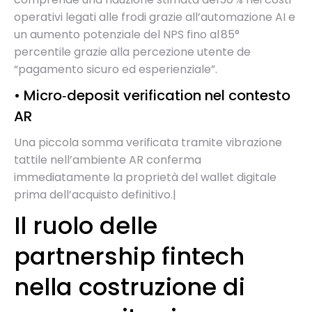
operativi legati alle frodi grazie all’automazione AI e
un aumento potenziale del NPS fino al 85°
percentile grazie alla percezione utente de
“pagamento sicuro ed esperienziale”.
• Micro‑deposit verification nel contesto
AR
Una piccola somma verificata tramite vibrazione
tattile nell’ambiente AR conferma
immediatamente la proprietà del wallet digitale
prima dell’acquisto definitivo.|
Il ruolo delle
partnership fintech
nella costruzione di