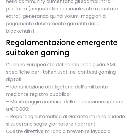
nella community aumentano gli scambi intra­
platform (acquisti skin personalizzate o puntate
extra), generando quindi volumi maggiori di
pagamento debitamente garantiti dalla
blockchain.|
Regolamentazione emergente
sui token gaming
L’Unione Europea sta definendo linee guida AML
specifiche per i token usati nei contesti gaming
digitali:
– Identificazione obbligatoria dell’emittente
mediante registro pubblico;
– Monitoraggio continuo delle transazioni superiori
a €10 000;
– Reporting automatico al Garante italiano quando
si superano soglie giornaliere ricorrenti.
Queste direttive mirano a prevenire lavaggio