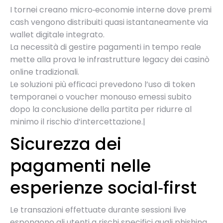
I tornei creano micro‑economie interne dove premi
cash vengono distribuiti quasi istantaneamente via
wallet digitale integrato.
La necessità di gestire pagamenti in tempo reale
mette alla prova le infrastrutture legacy dei casinò
online tradizionali.
Le soluzioni più efficaci prevedono l’uso di token
temporanei o voucher monouso emessi subito
dopo la conclusione della partita per ridurre al
minimo il rischio d’intercettazione.|
Sicurezza dei
pagamenti nelle
esperienze social‑first
Le transazioni effettuate durante sessioni live
espongono gli utenti a rischi specifici quali phishing