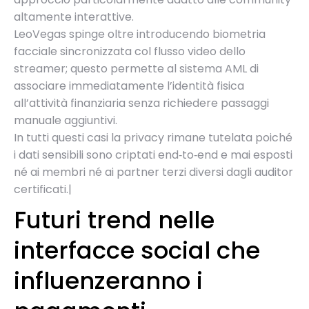
altamente interattive.
LeoVegas spinge oltre introducendo biometria
facciale sincronizzata col flusso video dello
streamer; questo permette al sistema AML di
associare immediatamente l’identità fisica
all’attività finanziaria senza richiedere passaggi
manuale aggiuntivi.
In tutti questi casi la privacy rimane tutelata poiché
i dati sensibili sono criptati end‑to‑end e mai esposti
né ai membri né ai partner terzi diversi dagli auditor
certificati.|
Futuri trend nelle
interfacce social che
influenzeranno i