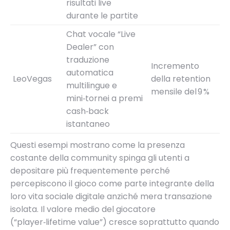
risultati live
durante le partite
Chat vocale “Live
Dealer” con
traduzione
Incremento
automatica
LeoVegas
della retention
multilingue e
mensile del 9 %
mini‑tornei a premi
cash‑back
istantaneo
Questi esempi mostrano come la presenza
costante della community spinga gli utenti a
depositare più frequentemente perché
percepiscono il gioco come parte integrante della
loro vita sociale digitale anziché mera transazione
isolata. Il valore medio del giocatore
(“player‑lifetime value”) cresce soprattutto quando