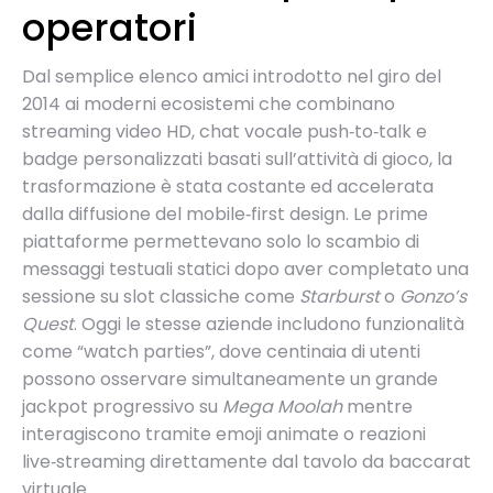
operatori
Dal semplice elenco amici introdotto nel giro del
2014 ai moderni ecosistemi che combinano
streaming video HD, chat vocale push‑to‑talk e
badge personalizzati basati sull’attività di gioco, la
trasformazione è stata costante ed accelerata
dalla diffusione del mobile‑first design. Le prime
piattaforme permettevano solo lo scambio di
messaggi testuali statici dopo aver completato una
sessione su slot classiche come
Starburst
o
Gonzo’s
Quest
. Oggi le stesse aziende includono funzionalità
come “watch parties”, dove centinaia di utenti
possono osservare simultaneamente un grande
jackpot progressivo su
Mega Moolah
mentre
interagiscono tramite emoji animate o reazioni
live‑streaming direttamente dal tavolo da baccarat
virtuale.