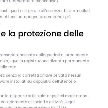
tente (immutabilità blockchain)
sti quasi nulli grazie all’assenza di intermediari
e permettono campagne promozionali più
.
e la protezione delle
transazioni hashate collegandosi al precedente
tcoin), quella registrazione diventa permanente
ella rete.
llet; senza la corretta chiave privata nessun
re installati sui dispositivi dell’utente o
on intelligenza artificiale: algoritmi monitorano
notoriamente associati a attività illegali
manuale della documentazione KYC/AML.