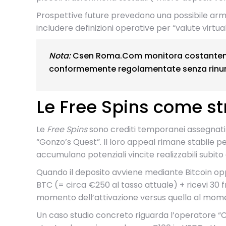
Prospettive future prevedono una possibile armo
includere definizioni operative per “valute virtua
Nota:
Csen Roma.Com monitora costantemente
conformemente regolamentate senza rinunci
Le Free Spins come st
Le
Free Spins
sono crediti temporanei assegnati a
“Gonzo’s Quest”. Il loro appeal rimane stabile 
accumulano potenziali vincite realizzabili subito
Quando il deposito avviene mediante Bitcoin opp
BTC (= circa €250 al tasso attuale) + ricevi 30 
momento dell’attivazione versus quello al momen
Un caso studio concreto riguarda l’operatore 