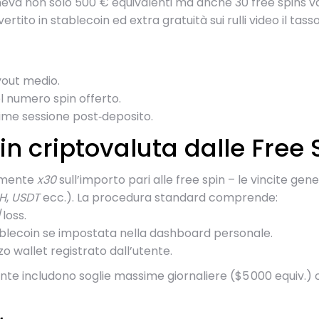
va non solo 500 € equivalenti ma anche 30 free spins val
ertito in stablecoin ed extra gratuità sui rulli video il tas
yout medio.
l numero spin offerto.
ime sessione post‑deposito.
 in criptovaluta dalle Free 
camente
x30
sull’importo pari alle free spin – le vincite g
H
,
USDT
ecc.). La procedura standard comprende:
loss.
blecoin se impostata nella dashboard personale.
zo wallet registrato dall’utente.
te includono soglie massime giornaliere ($5 000 equiv.) o