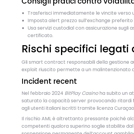
Consigli pratici contro volatilit
Trasferisci immediatamente le vincite verso 
Imposta alert prezzo sull’exchange preferito af
Usa servizi custodial con assicurazione sugli a
certificato.
Rischi specifici legati
Gli smart contract responsabili della gestione
exploit riuscito permette a un malintenzionato 
Incident recent
Nel febbraio 2024
BitPlay Casino
ha subito un at
saturato la capacità server provocando ritardi 
agli utenti italiani iscritti tramite licenza Curaçao
Il rischio AML è altrettanto pressante poiché a
competenti qualora superino soglie stabilite dal 
sospensione permanente dell’account gambling 