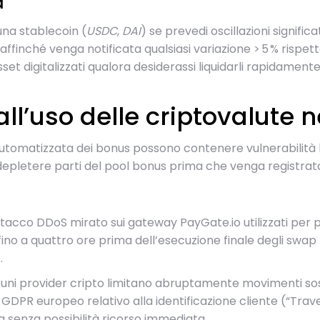
à
una stablecoin (
USDC
,
DAI
) se prevedi oscillazioni signific
finché venga notificata qualsiasi variazione > 5 % rispetto 
sset digitalizzati qualora desiderassi liquidarli rapidament
 all’uso delle criptovalute 
 automatizzata dei bonus possono contenere vulnerabilità
depletere parti del pool bonus prima che venga registrata
tacco DDoS mirato sui gateway PayGate.io utilizzati per 
fino a quattro ore prima dell’esecuzione finale degli swap
.
lcuni provider cripto limitano abruptamente movimenti so
GDPR europeo relativo alla identificazione cliente (“Travel
senza possibilità ricorso immediata.