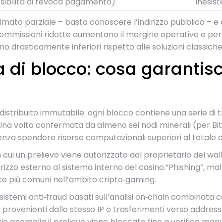
sibilità di revoca pagamento)
Inesis
imato parziale – basta conoscere l’indirizzo pubblico – e co
no le commissioni ridotte aumentano il margine operativo 
no drasticamente inferiori rispetto alle soluzioni classiche
 di blocco: cosa garantisc
stribuito immutabile: ogni blocco contiene una serie di 
 Una volta confermata da almeno sei nodi minerali (per Bi
nza spendere risorse computazionali superiori al totale d
 cui un prelievo viene autorizzato dal proprietario del wa
zzo esterno al sistema interno del casino.“​Phishing”, malwa
ce più comuni nell’ambito cripto‑gaming.
sistemi anti‑fraud basati sull’analisi on‑chain combinata c
 provenienti dallo stesso IP o trasferimenti verso address 
iale anomalia il prelievo viene bloccato fino a verifica 