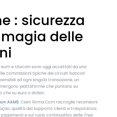
e : sicurezza
 magia delle
ni
ereum e Litecoin sono oggi accettati da una
e commissioni tipiche dei circuiti bancari
sensibili ad ogni singola transazione, un
to emergono piattaforme che puntano su
 che su euro o dollari.
 non AAMS
. Csen Roma.Com raccoglie recensioni
açao, qualità del supporto clienti e trasparenza
ei pagamenti e sul ruolo continuativo delle
Free