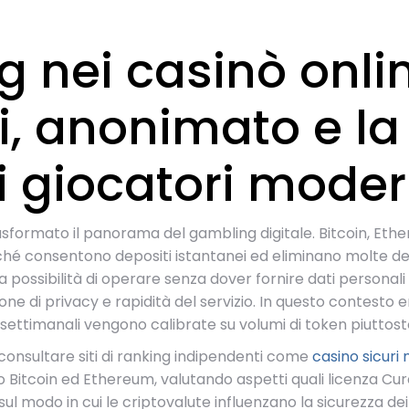
nei casinò onlin
, anonimato e la
 i giocatori moder
rasformato il panorama del gambling digitale. Bitcoin, Eth
ché consentono depositi istantanei ed eliminano molte dell
a possibilità di operare senza dover fornire dati personali 
one di privacy e rapidità del servizio. In questo contes
settimanali vengono calibrate su volumi di token piuttosto
 consultare siti di ranking indipendenti come
casino sicuri
o Bitcoin ed Ethereum, valutando aspetti quali licenza Cur
 sul modo in cui le criptovalute influenzano la sicurezza d