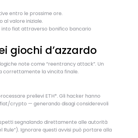
ative entro le prossime ore.
al valore iniziale.
e into fiat attraverso bonifico bancario
nei giochi d’azzardo
 logiche note come “reentrancy attack”. Un
 correttamente la vincita finale.
processare prelievi ETH*. Gli hacker hanno
 fiat/crypto — generando disagi considerevoli
spetti segnalando direttamente alle autorità
 Rule”). Ignorare questi avvisi può portare alla