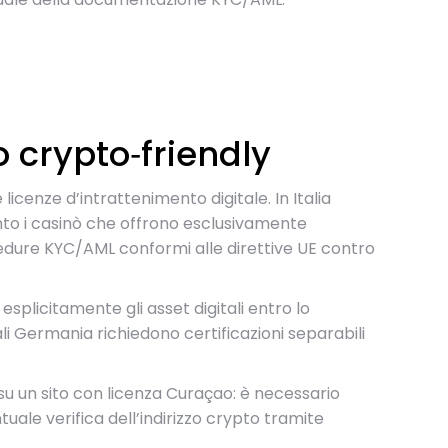
 crypto‑friendly
nze d’intrattenimento digitale. In Italia
anto i casinò che offrono esclusivamente
dure KYC/AML conformi alle direttive UE contro
esplicitamente gli asset digitali entro lo
li Germania richiedono certificazioni separabili
0 su un sito con licenza Curaçao: è necessario
uale verifica dell’indirizzo crypto tramite