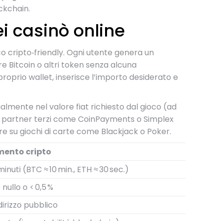
ckchain.
i casinò online
oco cripto‑friendly. Ogni utente genera un
e Bitcoin o altri token senza alcuna
 proprio wallet, inserisce l’importo desiderato e
lmente nel valore fiat richiesto dal gioco (ad
 o partner terzi come CoinPayments o Simplex
re su giochi di carte come Blackjack o Poker.
ento cripto
inuti (BTC ≈ 10 min., ETH ≈ 30 sec.)
nullo o < 0,5 %
dirizzo pubblico