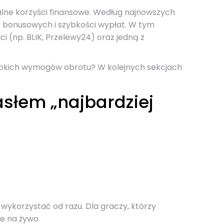
ealne korzyści finansowe. Według najnowszych
t bonusowych i szybkości wypłat. W tym
ci (np. BLIK, Przelewy24) oraz jedną z
ysokich wymogów obrotu? W kolejnych sekcjach
asłem „najbardziej
wykorzystać od razu. Dla graczy, którzy
e na żywo.