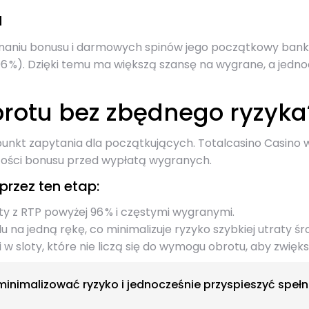
u
naniu bonusu i darmowych spinów jego początkowy bankroll
96 %). Dzięki temu ma większą szansę na wygrane, a jedn
rotu bez zbędnego ryzyka
punkt zapytania dla początkujących. Totalcasino Casino
tości bonusu przed wypłatą wygranych.
przez ten etap:
y z RTP powyżej 96 % i częstymi wygranymi.
u na jedną rękę, co minimalizuje ryzyko szybkiej utraty ś
i w sloty, które nie liczą się do wymogu obrotu, aby zwi
 zminimalizować ryzyko i jednocześnie przyspieszyć spe