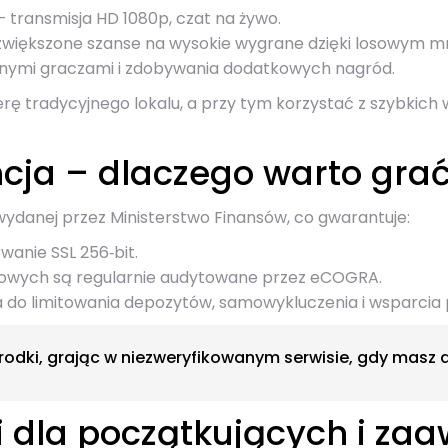
– transmisja HD 1080p, czat na żywo.
zwiększone szanse na wysokie wygrane dzięki losowym m
innymi graczami i zdobywania dodatkowych nagród.
 tradycyjnego lokalu, a przy tym korzystać z szybkich wy
ncja – dlaczego warto gra
 wydanej przez Ministerstwo Finansów, co gwarantuje:
wanie SSL 256‑bit.
osowych są regularnie audytowane przez eCOGRA.
a do limitowania depozytów, samowykluczenia i wsparcia
środki, grając w niezweryfikowanym serwisie, gdy masz 
i dla początkujących i z