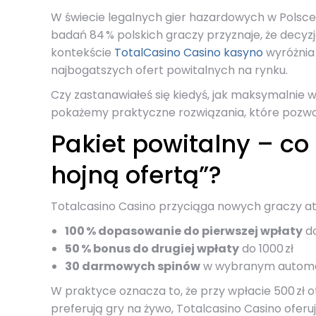
W świecie legalnych gier hazardowych w Polsce l
badań 84 % polskich graczy przyznaje, że decyz
kontekście
TotalCasino Casino kasyno
wyróżnia 
najbogatszych ofert powitalnych na rynku.
Czy zastanawiałeś się kiedyś, jak maksymalnie
pokażemy praktyczne rozwiązania, które pozwolą
Pakiet powitalny – co
hojną ofertą”?
Totalcasino Casino przyciąga nowych graczy a
100 % dopasowanie do pierwszej wpłaty
do
50 % bonus do drugiej wpłaty
do 1000 zł
30 darmowych spinów
w wybranym automa
W praktyce oznacza to, że przy wpłacie 500 zł 
preferują gry na żywo, Totalcasino Casino ofer