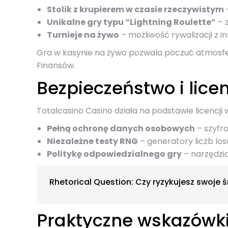
Stolik z krupierem w czasie rzeczywistym
Unikalne gry typu “Lightning Roulette”
– 
Turnieje na żywo
– możliwość rywalizacji z 
Gra w kasynie na żywo pozwala poczuć atmosferę
Finansów.
Bezpieczeństwo i lice
Totalcasino Casino działa na podstawie licencji
Pełną ochronę danych osobowych
– szyfro
Niezależne testy RNG
– generatory liczb l
Politykę odpowiedzialnego gry
– narzędzi
Rhetorical Question: Czy ryzykujesz swoje 
Praktyczne wskazówk