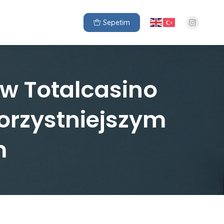
Sepetim
w Totalcasino
orzystniejszym
m