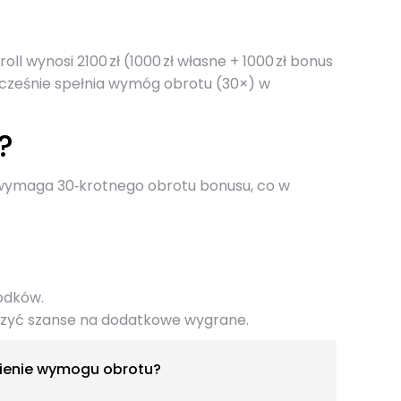
 wynosi 2100 zł (1000 zł własne + 1000 zł bonus
ocześnie spełnia wymóg obrotu (30×) w
?
 wymaga 30‑krotnego obrotu bonusu, co w
rodków.
ększyć szanse na dodatkowe wygrane.
łnienie wymogu obrotu?