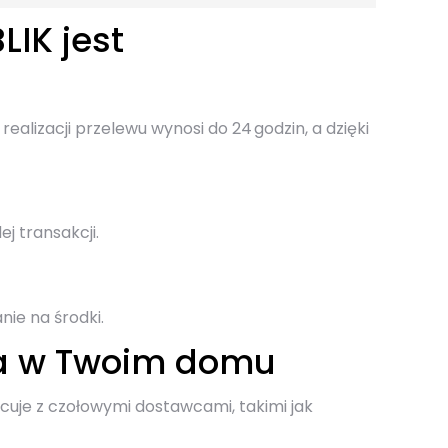
LIK jest
ealizacji przelewu wynosi do 24 godzin, a dzięki
 transakcji.
nie na środki.
na w Twoim domu
acuje z czołowymi dostawcami, takimi jak