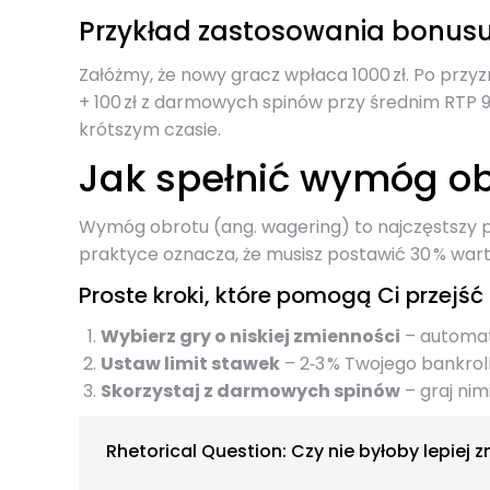
Przykład zastosowania bonus
Załóżmy, że nowy gracz wpłaca 1000 zł. Po przyz
+ 100 zł z darmowych spinów przy średnim RTP 
krótszym czasie.
Jak spełnić wymóg ob
Wymóg obrotu (ang. wagering) to najczęstszy 
praktyce oznacza, że musisz postawić 30 % war
Proste kroki, które pomogą Ci przejść 
Wybierz gry o niskiej zmienności
– automat
Ustaw limit stawek
– 2‑3 % Twojego bankroll
Skorzystaj z darmowych spinów
– graj nim
Rhetorical Question: Czy nie byłoby lepiej