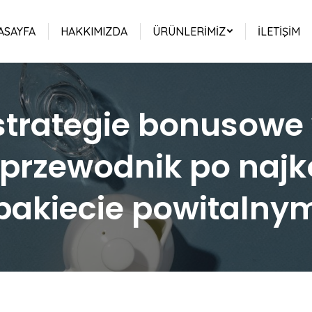
ASAYFA
HAKKIMIZDA
ÜRÜNLERIMIZ
İLETIŞIM
strategie bonusowe 
 przewodnik po najk
pakiecie powitalny