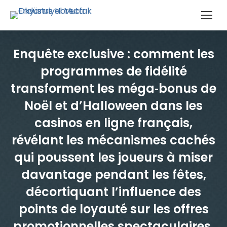
Enquête exclusive : comment les
programmes de fidélité
transforment les méga‑bonus de
Noël et d’Halloween dans les
casinos en ligne français,
révélant les mécanismes cachés
qui poussent les joueurs à miser
davantage pendant les fêtes,
décortiquant l’influence des
points de loyauté sur les offres
promotionnelles spectaculaires,