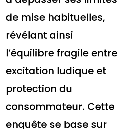
de mise habituelles,
révélant ainsi
l’équilibre fragile entre
excitation ludique et
protection du
consommateur. Cette
enquête se base sur