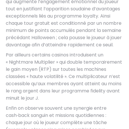
qui augmente l’engagement émotionnel du joueur
tout en justifiant l’apparition soudaine d’avantages
exceptionnels liés au programme loyalty. Ainsi
chaque tour gratuit est conditionné par un nombre
minimum de points accumulés pendant la semaine
précédant Halloween ; cela pousse le joueur à jouer
davantage afin d’atteindre rapidement ce seuil.
Par ailleurs certains casinos introduisent un
« Nightmare Multiplier » qui double temporairement
le gain moyen (RTP) sur toutes les machines
classées « haute volatilité ». Ce multiplicateur n’est
accessible qu’aux membres ayant atteint au moins
le rang argent dans leur programme fidelity avant
minuit le jour J.
Enfin on observe souvent une synergie entre
cash‑back sanguin et missions quotidiennes :
chaque jour où le joueur complète une tâche