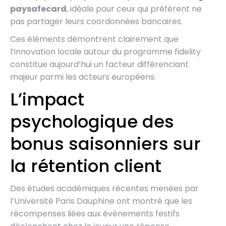
paysafecard
, idéale pour ceux qui préfèrent ne
pas partager leurs coordonnées bancaires.
Ces éléments démontrent clairement que
l’innovation locale autour du programme fidelity
constitue aujourd’hui un facteur différenciant
majeur parmi les acteurs européens.
L’impact
psychologique des
bonus saisonniers sur
la rétention client
Des études académiques récentes menées par
l’Université Paris Dauphine ont montré que les
récompenses liées aux événements festifs