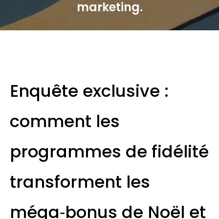
marketing.
Enquête exclusive :
comment les
programmes de fidélité
transforment les
méga‑bonus de Noël et