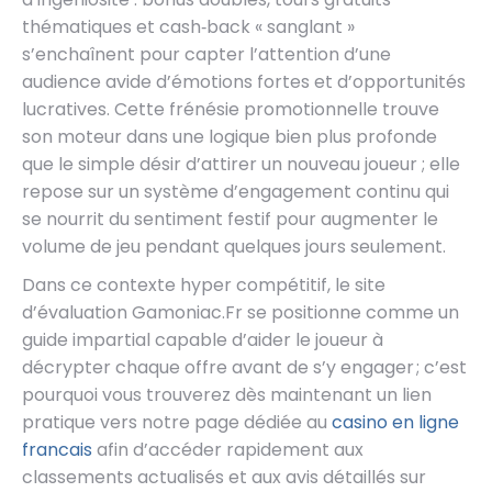
thématiques et cash‑back « sanglant »
s’enchaînent pour capter l’attention d’une
audience avide d’émotions fortes et d’opportunités
lucratives. Cette frénésie promotionnelle trouve
son moteur dans une logique bien plus profonde
que le simple désir d’attirer un nouveau joueur ; elle
repose sur un système d’engagement continu qui
se nourrit du sentiment festif pour augmenter le
volume de jeu pendant quelques jours seulement.
Dans ce contexte hyper compétitif, le site
d’évaluation Gamoniac.Fr se positionne comme un
guide impartial capable d’aider le joueur à
décrypter chaque offre avant de s’y engager ; c’est
pourquoi vous trouverez dès maintenant un lien
pratique vers notre page dédiée au
casino en ligne
francais
afin d’accéder rapidement aux
classements actualisés et aux avis détaillés sur