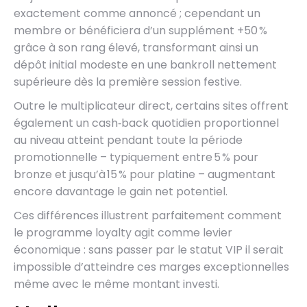
exactement comme annoncé ; cependant un
membre or bénéficiera d’un supplément +50 %
grâce à son rang élevé, transformant ainsi un
dépôt initial modeste en une bankroll nettement
supérieure dès la première session festive.
Outre le multiplicateur direct, certains sites offrent
également un cash‑back quotidien proportionnel
au niveau atteint pendant toute la période
promotionnelle – typiquement entre 5 % pour
bronze et jusqu’à 15 % pour platine – augmentant
encore davantage le gain net potentiel.
Ces différences illustrent parfaitement comment
le programme loyalty agit comme levier
économique : sans passer par le statut VIP il serait
impossible d’atteindre ces marges exceptionnelles
même avec le même montant investi.