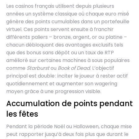
Les casinos français utilisent depuis plusieurs
années un système classique où chaque euro misé
génère des points cumulables dans un portefeuille
virtuel. Ces points servent ensuite à franchir
différents paliers – bronze, argent, or ou platine –
chacun débloquant des avantages exclusifs tels
que des bonus sans dépôt ou un taux de RTP
amélioré sur certaines machines à sous populaires
comme
Starburst
ou
Book of Dead
. L’objectif
principal est double : inciter le joueur à rester actif
quotidiennement et augmenter son wagering
moyen grâce à une progression visible.
Accumulation de points pendant
les fêtes
Pendant la période Noël ou Halloween, chaque mise
peut rapporter jusqu’à deux fois plus que durant le