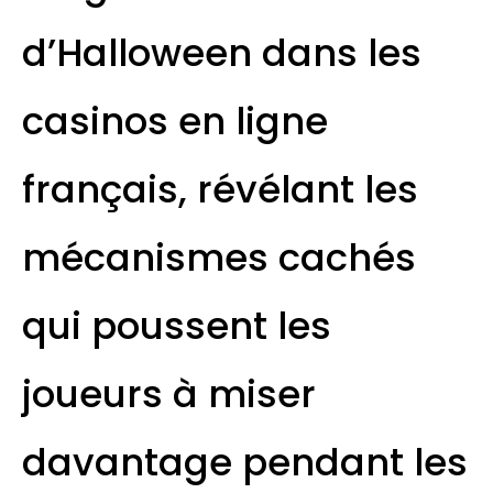
d’Halloween dans les
casinos en ligne
français, révélant les
mécanismes cachés
qui poussent les
joueurs à miser
davantage pendant les