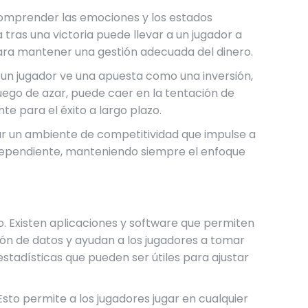
 Comprender las emociones y los estados
tras una victoria puede llevar a un jugador a
para mantener una gestión adecuada del dinero.
 un jugador ve una apuesta como una inversión,
uego de azar, puede caer en la tentación de
e para el éxito a largo plazo.
rar un ambiente de competitividad que impulse a
ndependiente, manteniendo siempre el enfoque
go. Existen aplicaciones y software que permiten
ción de datos y ayudan a los jugadores a tomar
tadísticas que pueden ser útiles para ajustar
Esto permite a los jugadores jugar en cualquier