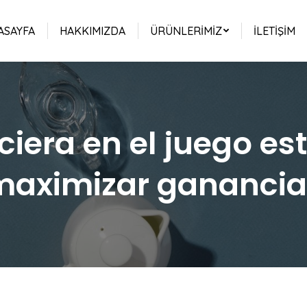
ASAYFA
HAKKIMIZDA
ÜRÜNLERIMIZ
İLETIŞIM
ciera en el juego es
maximizar ganancia