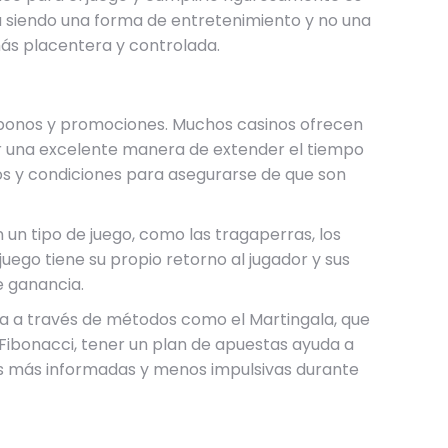
iga siendo una forma de entretenimiento y no una
más placentera y controlada.
de bonos y promociones. Muchos casinos ofrecen
ser una excelente manera de extender el tiempo
nos y condiciones para asegurarse de que son
n un tipo de juego, como las tragaperras, los
ego tiene su propio retorno al jugador y sus
e ganancia.
ea a través de métodos como el Martingala, que
Fibonacci, tener un plan de apuestas ayuda a
nes más informadas y menos impulsivas durante