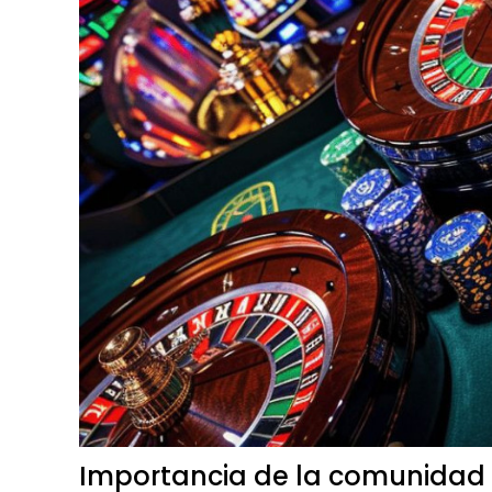
Importancia de la comunidad 