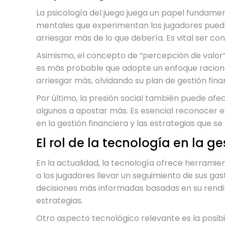
La psicología del juego juega un papel fundamen
mentales que experimentan los jugadores puede a
arriesgar más de lo que debería. Es vital ser 
Asimismo, el concepto de “percepción de valor”
es más probable que adopte un enfoque racional
arriesgar más, olvidando su plan de gestión fin
Por último, la presión social también puede af
algunos a apostar más. Es esencial reconocer 
en la gestión financiera y las estrategias que s
El rol de la tecnología en la ge
En la actualidad, la tecnología ofrece herramien
a los jugadores llevar un seguimiento de sus gas
decisiones más informadas basadas en su rendim
estrategias.
Otro aspecto tecnológico relevante es la posibil