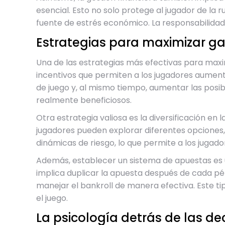
esencial. Esto no solo protege al jugador de la 
fuente de estrés económico. La responsabilidad
Estrategias para maximizar g
Una de las estrategias más efectivas para maxi
incentivos que permiten a los jugadores aument
de juego y, al mismo tiempo, aumentar las posib
realmente beneficiosos.
Otra estrategia valiosa es la diversificación en
jugadores pueden explorar diferentes opciones, 
dinámicas de riesgo, lo que permite a los juga
Además, establecer un sistema de apuestas es u
implica duplicar la apuesta después de cada p
manejar el bankroll de manera efectiva. Este t
el juego.
La psicología detrás de las de