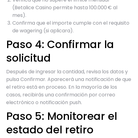
(Betalice Casino permite hasta 100.000 € al
mes).
Confirma que el importe cumple con el requisito
de wagering (si aplicara).
Paso 4: Confirmar la
solicitud
Después de ingresar la cantidad, revisa los datos y
pulsa Confirmar. Aparecerá una notificación de que
el retiro está en proceso. En la mayoría de los
casos, recibirás una confirmación por correo
electrónico o notificación push.
Paso 5: Monitorear el
estado del retiro