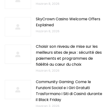
Haziran 8, 2026
SkyCrown Casino Welcome Offers
Explained
Haziran 8, 2026
Choisir son niveau de mise sur les
meilleurs sites de jeux : sécurité des
paiements et programmes de
fidélité au cœur du choix
Haziran 6, 2026
Community Gaming: Come le
Funzioni Social e i Giri Gratuiti
Trasformano i Siti di Casinò durante
il Black Friday
Haziran 3, 2026