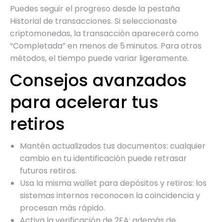
Puedes seguir el progreso desde la pestaña
Historial de transacciones. Si seleccionaste
criptomonedas, la transacción aparecerá como
“Completada” en menos de 5 minutos. Para otros
métodos, el tiempo puede variar ligeramente.
Consejos avanzados
para acelerar tus
retiros
Mantén actualizados tus documentos: cualquier
cambio en tu identificación puede retrasar
futuros retiros.
Usa la misma wallet para depósitos y retiros: los
sistemas internos reconocen la coincidencia y
procesan más rápido.
Activa la verificación de 2FA: además de