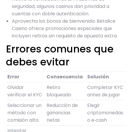
seguridad, algunos casinos dan prioridad a
cuentas con doble autenticación.
Aprovecha los bonos de bienvenida: Betalice
Casino ofrece promociones especiales que
incluyen retiros sin requisito de apuesta extra.
Errores comunes que
debes evitar
Error
Consecuencia
Solución
Olvidar
Retiro
Completar KYC
verificar el KYC
bloqueado
antes de jugar
Seleccionar un
Reducción de
Elegir
método con
ganancias
criptomonedas
comisión alta
netas
o e‑cash
Intentar