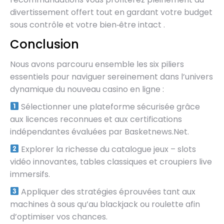
divertissement offert tout en gardant votre budget
sous contrôle et votre bien‑être intact .
Conclusion
Nous avons parcouru ensemble les six piliers
essentiels pour naviguer sereinement dans l’univers
dynamique du nouveau casino en ligne :
Sélectionner une plateforme sécurisée grâce
aux licences reconnues et aux certifications
indépendantes évaluées par Basketnews.Net.
Explorer la richesse du catalogue jeux – slots
vidéo innovantes, tables classiques et croupiers live
immersifs.
Appliquer des stratégies éprouvées tant aux
machines à sous qu’au blackjack ou roulette afin
d’optimiser vos chances.