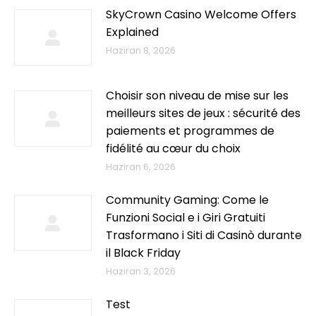
SkyCrown Casino Welcome Offers
Explained
Haziran 8, 2026
Choisir son niveau de mise sur les
meilleurs sites de jeux : sécurité des
paiements et programmes de
fidélité au cœur du choix
Haziran 6, 2026
Community Gaming: Come le
Funzioni Social e i Giri Gratuiti
Trasformano i Siti di Casinò durante
il Black Friday
Haziran 3, 2026
Test