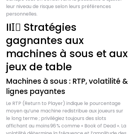
leur niveau de risque selon leurs préférences
personnelles.
III️⃣ Stratégies
gagnantes aux
machines à sous et aux
jeux de table
Machines à sous : RTP, volatilité &
lignes payantes
Le RTP (Return to Player) indique le pourcentage
moyen qu’une machine redistribue aux joueurs sur
le long terme ; privilégiez toujours des slots
affichant au moins 96 % comme « Book of Dead ». La
volatilité détermine la fréquence et l’amplitude des