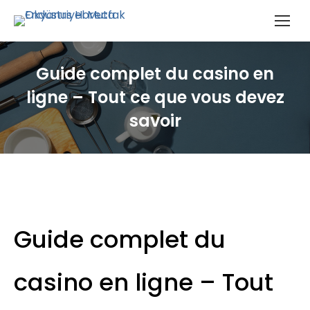
Guide complet du casino en
ligne – Tout ce que vous devez
savoir
Guide complet du
casino en ligne – Tout