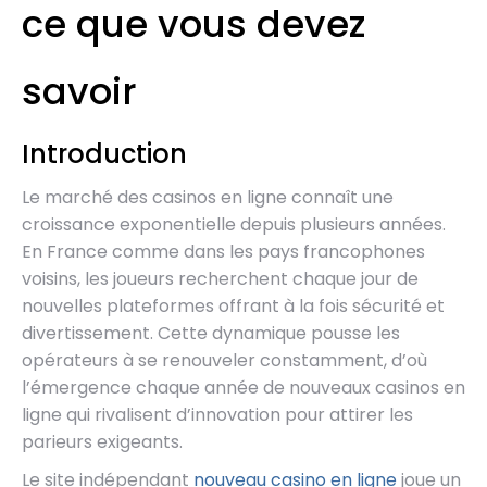
ce que vous devez
savoir
Introduction
Le marché des casinos en ligne connaît une
croissance exponentielle depuis plusieurs années.
En France comme dans les pays francophones
voisins, les joueurs recherchent chaque jour de
nouvelles plateformes offrant à la fois sécurité et
divertissement. Cette dynamique pousse les
opérateurs à se renouveler constamment, d’où
l’émergence chaque année de nouveaux casinos en
ligne qui rivalisent d’innovation pour attirer les
parieurs exigeants.
Le site indépendant
nouveau casino en ligne
joue un