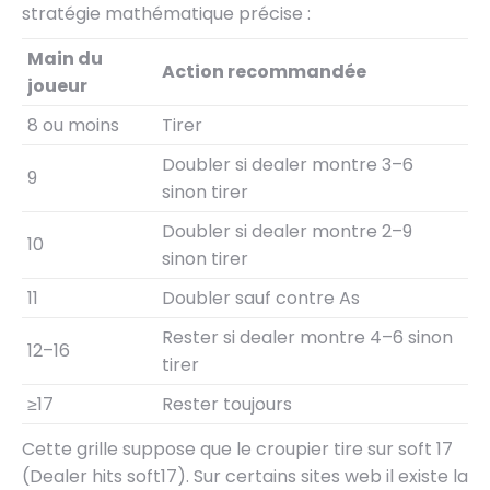
stratégie mathématique précise :
Main du
Action recommandée
joueur
8 ou moins
Tirer
Doubler si dealer montre 3–6
9
sinon tirer
Doubler si dealer montre 2–9
10
sinon tirer
11
Doubler sauf contre As
Rester si dealer montre 4–6 sinon
12–16
tirer
≥17
Rester toujours
Cette grille suppose que le croupier tire sur soft 17
(Dealer hits soft17). Sur certains sites web il existe la