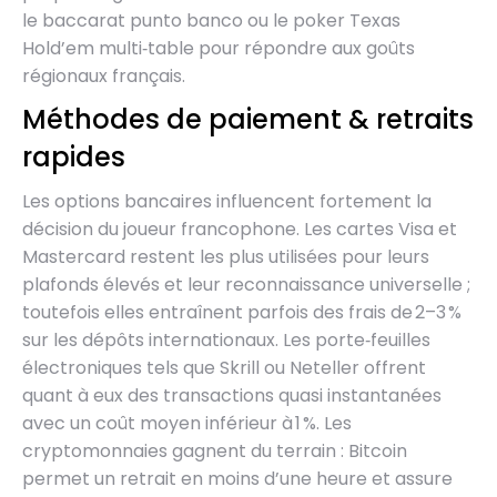
le baccarat punto banco ou le poker Texas
Hold’em multi‑table pour répondre aux goûts
régionaux français.
Méthodes de paiement & retraits
rapides
Les options bancaires influencent fortement la
décision du joueur francophone. Les cartes Visa et
Mastercard restent les plus utilisées pour leurs
plafonds élevés et leur reconnaissance universelle ;
toutefois elles entraînent parfois des frais de 2–3 %
sur les dépôts internationaux. Les porte‑feuilles
électroniques tels que Skrill ou Neteller offrent
quant à eux des transactions quasi instantanées
avec un coût moyen inférieur à 1 %. Les
cryptomonnaies gagnent du terrain : Bitcoin
permet un retrait en moins d’une heure et assure