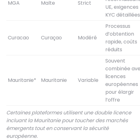
MGA
Malte
Strict
UE, exigences
KYC détaillées
Processus
d’obtention
Curacao
Curaçao
Modéré
rapide, coûts
réduits
Souvent
combinée av
licences
Mauritanie*
Mauritanie
Variable
européennes
pour élargir
l’offre
Certaines plateformes utilisent une double licence
incluant la Mauritanie pour toucher des marchés
émergents tout en conservant la sécurité
européenne.