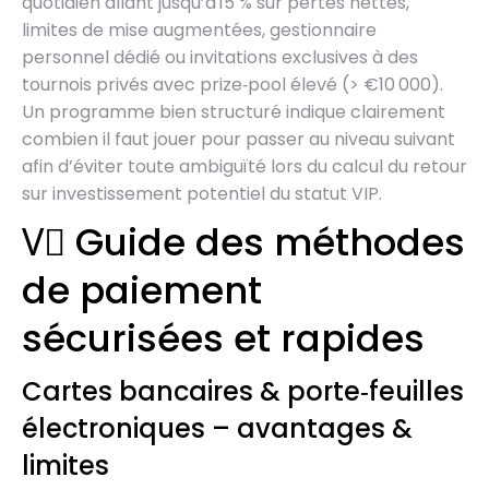
quotidien allant jusqu’à 15 % sur pertes nettes,
limites de mise augmentées, gestionnaire
personnel dédié ou invitations exclusives à des
tournois privés avec prize‑pool élevé (> €10 000).
Un programme bien structuré indique clairement
combien il faut jouer pour passer au niveau suivant
afin d’éviter toute ambiguïté lors du calcul du retour
sur investissement potentiel du statut VIP.
V️⃣ Guide des méthodes
de paiement
sécurisées et rapides
Cartes bancaires & porte‑feuilles
électroniques – avantages &
limites