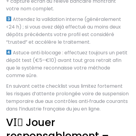
+ capture écran du relevé bancaire montrant
votre nom complet.
Attendez la validation interne (généralement
<24 h) ; si vous avez déjà effectué au moins deux
dépôts précédents votre profil est considéré
“trusted” et accélère le traitement.
Astuce anti‑blocage : effectuez toujours un petit
dépôt test (€5–€10) avant tout gros retrait afin
que le système reconnaisse votre méthode
comme sûre.
En suivant cette checklist vous limitez fortement
les risques d’attente prolongée voire de suspension
temporaire due aux contrôles anti‑fraude courants
dans l’industrie française du jeu en ligne.
VI️⃣ Jouer
responsablement –