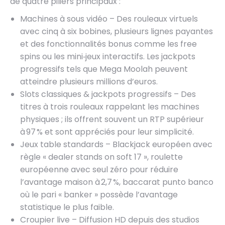
de quatre piliers principaux :
Machines à sous vidéo – Des rouleaux virtuels
avec cinq à six bobines, plusieurs lignes payantes
et des fonctionnalités bonus comme les free
spins ou les mini‑jeux interactifs. Les jackpots
progressifs tels que Mega Moolah peuvent
atteindre plusieurs millions d’euros.
Slots classiques & jackpots progressifs – Des
titres à trois rouleaux rappelant les machines
physiques ; ils offrent souvent un RTP supérieur
à 97 % et sont appréciés pour leur simplicité.
Jeux table standards – Blackjack européen avec
règle « dealer stands on soft 17 », roulette
européenne avec seul zéro pour réduire
l’avantage maison à 2,7 %, baccarat punto banco
où le pari « banker » possède l’avantage
statistique le plus faible.
Croupier live – Diffusion HD depuis des studios