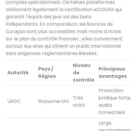
comptes opérationnels. Certaines plateformes
obtiennent également la certification eCOGRA qui
garantit l’équité des jeux via des tests
indépendants. En comparaison, les licences de
Curaçao sont plus accessibles mais moins strictes
sur le plan du contrôle financier ; elles conviennent
surtout aux sites qui ciblent un public international
sans exigences réglementaires élevées.
Niveau
Pays /
Principaux
Autorité
de
Région
avantages
contrôle
Protection
Très
juridique forte,
UKGC
Royaume‑Uni
strict
audits
trimestriels
Large
reconnaissan