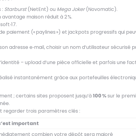
 :
Starburst
(NetEnt) ou
Mega Joker
(Novomatic).
 avantage maison réduit à 2 %.
soft‑17.
de paiement (« paylines ») et jackpots progressifs qui peu
r son adresse e‑mail, choisir un nom d’utilisateur sécurisé 
d’identité – upload d’une pièce officielle et parfois une fa
réalisé instantanément grâce aux portefeuilles électroni
ent ; certains sites proposent jusqu’à
100 %
sur le premi
née.
t regarder trois paramètres clés :
c’est important
médiatement combien votre dépôt sera majoré