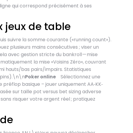
ligne qui correspond précisément à ses
 jeux de table
uis suivre la somme courante («​running count​»).
uez plusieurs mains consécutives ; viser un
la avec gestion stricte du bankroll — mise
atiquement la mise «​Voisins Zéro​», couvrant
i hauts/bas pairs/impairs. Statistiques
spins).\n\n
Poker online
Sélectionnez une
e préflop basique ­– jouer uniquement AA‐KK‐
sée sur taille pot versus bet sizing adverse
 sans risquer votre argent réel ; pratiquez
ide
aires licence ANJ.\nVous pouvez déclencher