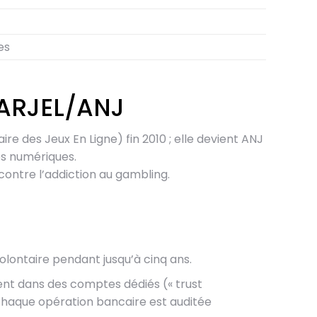
es
e ARJEL/ANJ
re des Jeux En Ligne) fin 2010 ; elle devient ANJ
es numériques.
contre l’addiction au gambling.
volontaire pendant jusqu’à cinq ans.
ent dans des comptes dédiés (« trust
 chaque opération bancaire est auditée