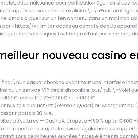
et, date naissance pour vérification âge ‑ ainsi que leu
blée après consentement explicite.\n\nPour protéger vot
e jamais cliquer sur un lien contenu dans un mail non soll
 par « https://» ; limiter accès au compte depuis apparei
stiquement vos risques tout en profitant sereinement de
 meilleur nouveau casino e
x final.\nUn casual cherche avant tout une interface intu
ainsi qu’un service VIP dédié disponible jour/nuit.\nVoici qu
 <100 €, entre 100 €–1000 € ou >1000 €.
connus tels que NetEnt (
Gonzo’s Quest
) ou Microgaming (
assant parfois 30 M € .
 sites populaires — CasinoA propose +150 % up to €300 +
n\nL’importance capitale revient également au support cli
l garanti sous deux heures ouvrées.\nCes éléments com