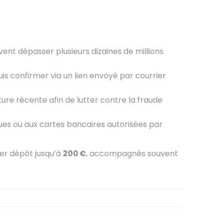
vent dépasser plusieurs dizaines de millions
puis confirmer via un lien envoyé par courrier
cture récente afin de lutter contre la fraude
ques ou aux cartes bancaires autorisées par
er dépôt jusqu’à
200 €
, accompagnés souvent