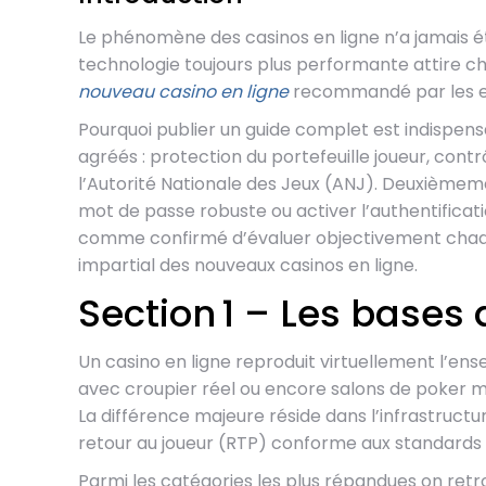
Le phénomène des casinos en ligne n’a jamais ét
technologie toujours plus performante attire ch
nouveau casino en ligne
recommandé par les exp
Pourquoi publier un guide complet est indispen
agréés : protection du portefeuille joueur, cont
l’Autorité Nationale des Jeux (ANJ). Deuxièmem
mot de passe robuste ou activer l’authentificat
comme confirmé d’évaluer objectivement chaque
impartial des nouveaux casinos en ligne.
Section 1 – Les bases 
Un casino en ligne reproduit virtuellement l’ens
avec croupier réel ou encore salons de poker m
La différence majeure réside dans l’infrastructur
retour au joueur (RTP) conforme aux standards 
Parmi les catégories les plus répandues on retr