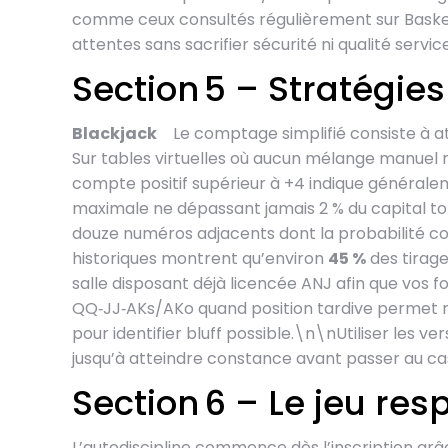
comme ceux consultés régulièrement sur Basket
attentes sans sacrifier sécurité ni qualité service
Section 5 – Stratégie
Blackjack
Le comptage simplifié consiste à attr
Sur tables virtuelles où aucun mélange manuel n’
compte positif supérieur à +4 indique généralem
maximale ne dépassant jamais 2 % du capital to
douze numéros adjacents dont la probabilité col
historiques montrent qu’environ
45 %
des tirage
salle disposant déjà licencée ANJ afin que vos 
QQ‐JJ‐AKs/AKo quand position tardive permet min
pour identifier bluff possible.\n\nUtiliser les v
jusqu’à atteindre constance avant passer au cas
Section 6 – Le jeu re
L’autodiscipline commence dès l’inscription grâc