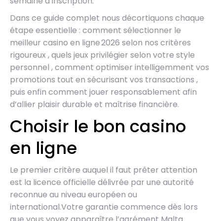
semaine d’inscription.​
Dans ce guide complet nous décortiquons chaque
étape essentielle : comment sélectionner le
meilleur casino en ligne 2026 selon nos critères
rigoureux , quels jeux privilégier selon votre style
personnel , comment optimiser intelligemment vos
promotions tout en sécurisant vos transactions ,
puis enfin comment jouer responsablement afin
d’allier plaisir durable et maîtrise financière.
Choisir le bon casino
en ligne
Le premier critère auquel il faut prêter attention
est la licence officielle délivrée par une autorité
reconnue au niveau européen ou
international.Votre garantie commence dès lors
que vous voyez apparaître l’agrément Malta