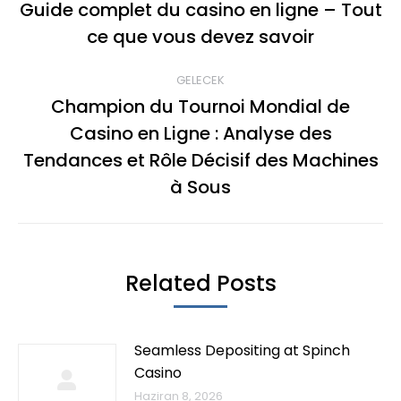
Guide complet du casino en ligne – Tout
ce que vous devez savoir
GELECEK
Champion du Tournoi Mondial de
Casino en Ligne : Analyse des
Tendances et Rôle Décisif des Machines
à Sous
Related Posts
Seamless Depositing at Spinch
Casino
Haziran 8, 2026