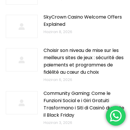
SkyCrown Casino Welcome Offers
Explained
Haziran 8, 2026
Choisir son niveau de mise sur les
meilleurs sites de jeux : sécurité des
paiements et programmes de
fidélité au cœur du choix
Haziran 6, 2026
Community Gaming: Come le
Funzioni Social e i Giri Gratuiti
Trasformano i Siti di Casinò durante
il Black Friday
Haziran 3, 2026