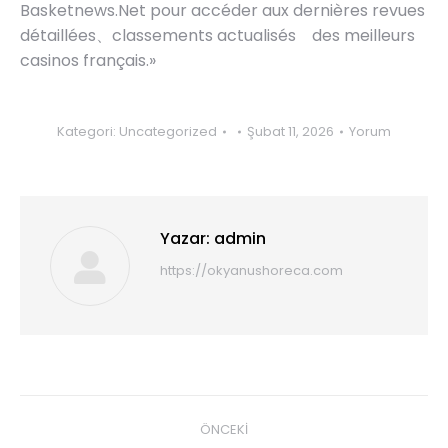
Basketnews.Net pour accéder aux dernières revues
détaillées、classements actualisés des meilleurs
casinos français.»
Kategori:
Uncategorized
Şubat 11, 2026
Yorum
Yazar:
admin
https://okyanushoreca.com
ÖNCEKI