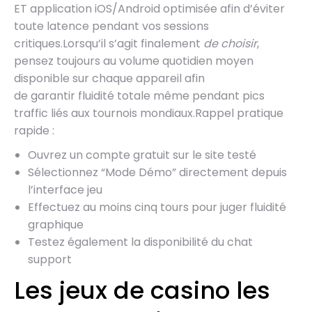
ET application iOS/Android optimisée afin d’éviter
toute latence pendant vos sessions
critiques.Lorsqu’il s’agit finalement
de choisir
,
pensez toujours au volume quotidien moyen
disponible sur chaque appareil afin
de garantir fluidité totale même pendant pics
traffic liés aux tournois mondiaux.Rappel pratique
rapide :
Ouvrez un compte gratuit sur le site testé
Sélectionnez “Mode Démo” directement depuis
l’interface jeu
Effectuez au moins cinq tours pour juger fluidité
graphique
Testez également la disponibilité du chat
support
Les jeux de casino les