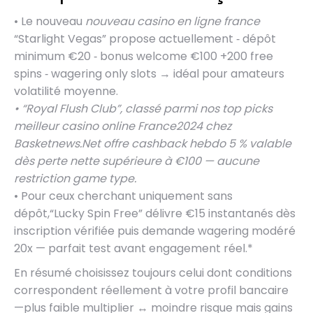
• Le nouveau
nouveau casino en ligne france
“Starlight Vegas” propose actuellement ‑ dépôt
minimum €20 ‑ bonus welcome €100 +200 free
spins ‑ wagering only slots → idéal pour amateurs
volatilité moyenne.
• “Royal Flush Club”, classé parmi nos top picks
meilleur casino online France2024 chez
Basketnews.Net offre cashback hebdo ‎5 %‎ valable
dès perte nette supérieure à €100 — aucune
restriction game type.
• Pour ceux cherchant uniquement sans
dépôt,“Lucky Spin Free” délivre €15 instantanés dès
inscription vérifiée puis demande wagering modéré
‎20x‎ — parfait test avant engagement réel.*
En résumé choisissez toujours celui dont conditions
correspondent réellement à votre profil bancaire
—plus faible multiplier ↔️ moindre risque mais gains