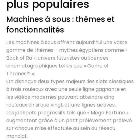
plus populaires
Machines à sous : thèmes et
fonctionnalités
Les machines à sous offrent aujourd’hui une vaste
gamme de thèmes – mythes égyptiens comme «
Book of Ra », univers futuristes ou licences
cinématographiques telles que « Game of
Thrones™ ».
On distingue deux types majeurs :les slots classiques
à trois rouleaux avec une seule ligne gagnante et
les vidéos modernes pouvant atteindre cinq
rouleaux ainsi que vingt‑et‑une lignes actives。
Les jackpots progressifs tels que « Mega Fortune »
augmentent grâce à un petit prélèvement prélevé
sur chaque mise effectuée au sein du réseau
mondial。