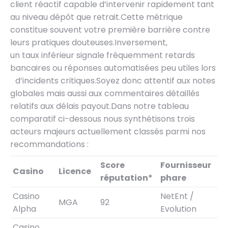
client réactif capable d’intervenir rapidement tant
au niveau dépôt que retrait.Cette métrique
constitue souvent votre première barrière contre
leurs pratiques douteuses.Inversement,
un taux inférieur signale fréquemment retards
bancaires ou réponses automatisées peu utiles lors
d’incidents critiques.Soyez donc attentif aux notes
globales mais aussi aux commentaires détaillés
relatifs aux délais payout.Dans notre tableau
comparatif ci-dessous nous synthétisons trois
acteurs majeurs actuellement classés parmi nos
recommandations :
Score
Fournisseur
Casino
Licence
réputation*
phare
Casino
NetEnt /
MGA
92
Alpha
Evolution
Casino