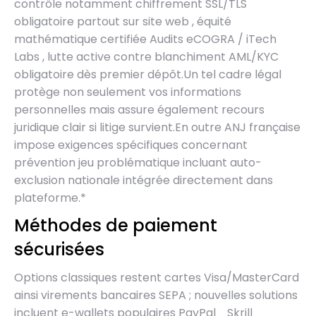
contrôle notamment chiffrement SSL/TLS
obligatoire partout sur site web , équité
mathématique certifiée Audits eCOGRA / iTech
Labs , lutte active contre blanchiment AML/KYC
obligatoire dès premier dépôt.Un tel cadre légal
protège non seulement vos informations
personnelles mais assure également recours
juridique clair si litige survient.En outre ANJ française
impose exigences spécifiques concernant
prévention jeu problématique incluant auto-
exclusion nationale intégrée directement dans
plateforme.*
Méthodes de paiement
sécurisées
Options classiques restent cartes Visa/MasterCard
ainsi virements bancaires SEPA ; nouvelles solutions
incluent e-wallets populaires PayPal、Skrill、