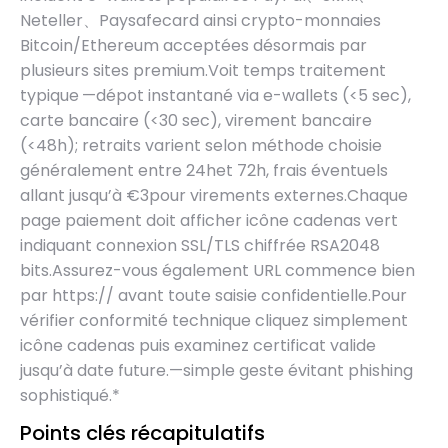
Neteller、Paysafecard ainsi crypto-monnaies
Bitcoin/Ethereum acceptées désormais par
plusieurs sites premium.Voit temps traitement
typique —dépot instantané via e-wallets (<5 sec),
carte bancaire (<30 sec), virement bancaire
(<48h); retraits varient selon méthode choisie
généralement entre 24het 72h, frais éventuels
allant jusqu’à ‎€3‏‎pour virements externes.Chaque
page paiement doit afficher icône cadenas vert
indiquant connexion SSL/TLS chiffrée RSA2048
bits.Assurez-vous également URL commence bien
par https:// avant toute saisie confidentielle.Pour
vérifier conformité technique cliquez simplement
icône cadenas puis examinez certificat valide
jusqu’à date future.—simple geste évitant phishing
sophistiqué.*
Points clés récapitulatifs