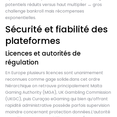
potentiels réduits versus haut multiplier ↔️ gros
challenge bankroll mais récompenses
exponentielles.
Sécurité et fiabilité des
plateformes
Licences et autorités de
régulation
En Europe plusieurs licences sont unanimement
reconnues comme gage solide.dans cet ordre
hiérarchique on retrouve principalement Malta
Gaming Authority (MGA), UK Gambling Commission
(UKGC), puis Curaçao eGaming qui bien qu’offrant
rapidité administrative possède parfois supervision
moindre concernant protection données.L’autorité