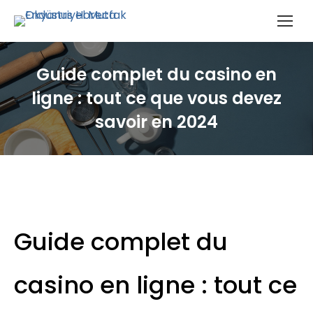
Guide complet du casino en
ligne : tout ce que vous devez
savoir en 2024
Guide complet du
casino en ligne : tout ce