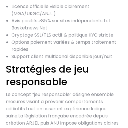
Licence officielle visible clairement
(MGA/UKGC/ANJ…)
Avis positifs ≥85 % sur sites indépendants tel
Basketnews.Net
Cryptage SSL/TLS actif & politique KYC stricte
Options paiement variées & temps traitement
rapides
Support client multicanal disponible jour/nuit
Stratégies de jeu
responsable
Le concept “jeu responsable” désigne ensemble
mesures visant à prévenir comportements
addictifs tout en assurant expérience ludique
saine.La législation française encadrée depuis
création ARJEL puis ANJ impose obligations claires