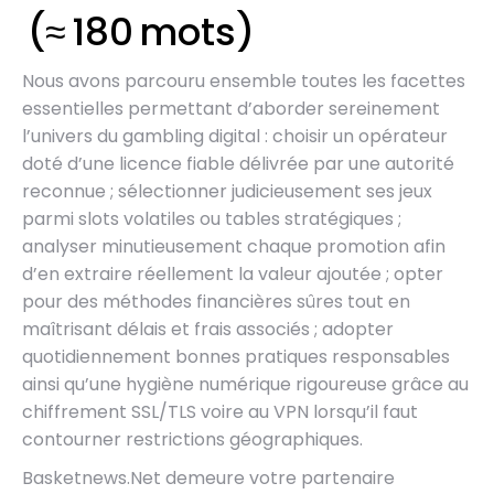
(≈ 180 mots)
Nous avons parcouru ensemble toutes les facettes
essentielles permettant d’aborder sereinement
l’univers du gambling digital : choisir un opérateur
doté d’une licence fiable délivrée par une autorité
reconnue ; sélectionner judicieusement ses jeux
parmi slots volatiles ou tables stratégiques ;
analyser minutieusement chaque promotion afin
d’en extraire réellement la valeur ajoutée ; opter
pour des méthodes financières sûres tout en
maîtrisant délais et frais associés ; adopter
quotidiennement bonnes pratiques responsables
ainsi qu’une hygiène numérique rigoureuse grâce au
chiffrement SSL/TLS voire au VPN lorsqu’il faut
contourner restrictions géographiques.
Basketnews.Net demeure votre partenaire