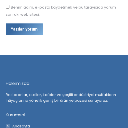
Benim adım, e-posta kaydetmek ve bu tarayıcıda yorum
sonraki web sitesi.
Yazılan yorum
Hakkımızda
Restoranlar, oteller, kafeler ve çeşitli endüstriyel mutfakların
ihtiyaçlarına yönelik geniş bir ürün yelpazesi sunuyoruz.
Kurumsal
Anasayfa