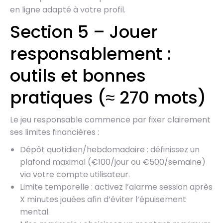
en ligne adapté à votre profil.
Section 5 – Jouer
responsablement :
outils et bonnes
pratiques (≈ 270 mots)
Le jeu responsable commence par fixer clairement
ses limites financières :
Dépôt quotidien/hebdomadaire : définissez un
plafond maximal (€100/jour ou €500/semaine)
via votre compte utilisateur.
Limite temporelle : activez l’alarme session après
X minutes jouées afin d’éviter l’épuisement
mental.