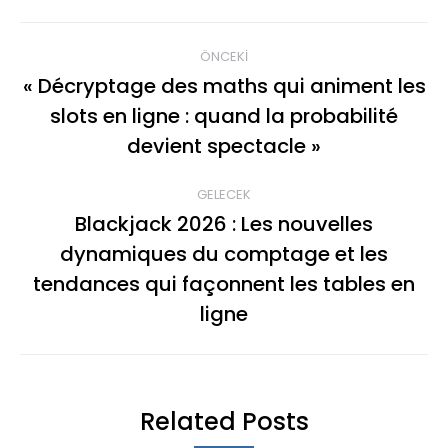
ÖNCEKI
« Décryptage des maths qui animent les
slots en ligne : quand la probabilité
devient spectacle »
GELECEK
Blackjack 2026 : Les nouvelles
dynamiques du comptage et les
tendances qui façonnent les tables en
ligne
Related Posts