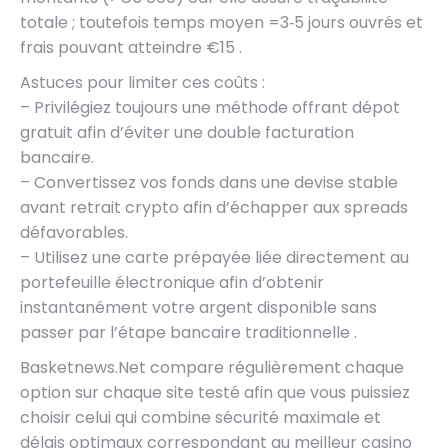
totale ; toutefois temps moyen =3‑5 jours ouvrés et
frais pouvant atteindre €15 .
Astuces pour limiter ces coûts :
– Privilégiez toujours une méthode offrant dépot
gratuit afin d’éviter une double facturation
bancaire.
– Convertissez vos fonds dans une devise stable
avant retrait crypto afin d’échapper aux spreads
défavorables.
– Utilisez une carte prépayée liée directement au
portefeuille électronique afin d’obtenir
instantanément votre argent disponible sans
passer par l’étape bancaire traditionnelle .
Basketnews.Net compare régulièrement chaque
option sur chaque site testé afin que vous puissiez
choisir celui qui combine sécurité maximale et
délais optimaux correspondant au meilleur casino