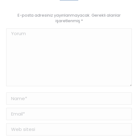
E-posta adresiniz yayınlanmayacak. Gerekli alanlar
işaretlenmiş
*
Yorum
Name *
Email *
Web sitesi