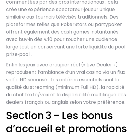
commentées par des pros internationaux ; cela
crée une expérience spectateur‑joueur unique
similaire aux tournois télévisés traditionnels. Des
plateformes telles que PokerStars ou partypoker
offrent également des cash games instantanés
avec buy‑in dès €10 pour toucher une audience
large tout en conservant une forte liquidité du pool
prize‑pool .
Enfin les jeux avec croupier réel (« Live Dealer »)
reproduisent l’ambiance d’un vrai casino via un flux
vidéo HD sécurisé . Les critères essentiels sont la
qualité du streaming (minimum Full HD), la rapidité
du chat texte/voix et la disponibilité multilingue des
dealers français ou anglais selon votre préférence.
Section 3 – Les bonus
d’accueil et promotions