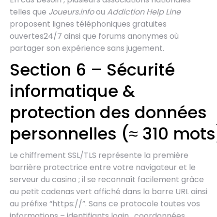
telles que
Joueurs.info
ou
Addiction Help Line
proposent lignes téléphoniques gratuites
ouvertes24/7 ainsi que forums anonymes où
partager son expérience sans jugement.
Section 6 – Sécurité
informatique &
protection des données
personnelles (≈ 310 mots
Le chiffrement SSL/TLS représente la première
barrière protectrice entre votre navigateur et le
serveur du casino ; il se reconnaît facilement grâce
au petit cadenas vert affiché dans la barre URL ainsi
au préfixe “https://”. Sans ce protocole toutes vos
informations – identifiants login , coordonnées