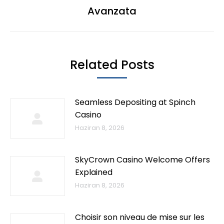
Avanzata
Related Posts
Seamless Depositing at Spinch
Casino
Haziran 8, 2026
SkyCrown Casino Welcome Offers
Explained
Haziran 8, 2026
Choisir son niveau de mise sur les