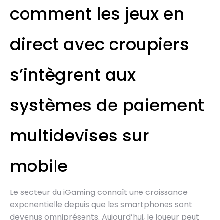
comment les jeux en
direct avec croupiers
s’intègrent aux
systèmes de paiement
multidevises sur
mobile
Le secteur du iGaming connaît une croissance
exponentielle depuis que les smartphones sont
devenus omniprésents. Aujourd’hui, le joueur peut