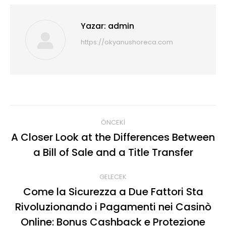
Yazar:
admin
https://okyanushoreca.com
ÖNCEKI
A Closer Look at the Differences Between
a Bill of Sale and a Title Transfer
GELECEK
Come la Sicurezza a Due Fattori Sta
Rivoluzionando i Pagamenti nei Casinò
Online: Bonus Cashback e Protezione