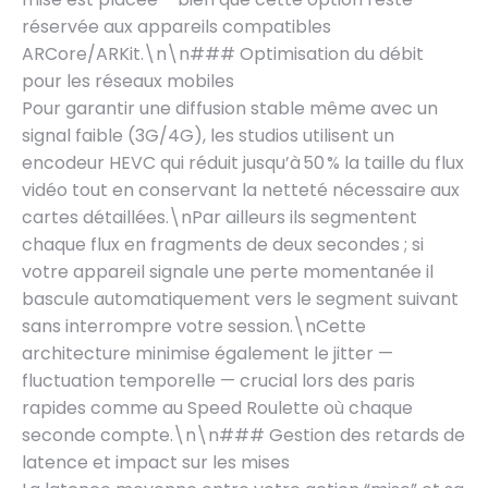
réservée aux appareils compatibles
ARCore/ARKit.\n\n### Optimisation du débit
pour les réseaux mobiles
Pour garantir une diffusion stable même avec un
signal faible (3G/4G), les studios utilisent un
encodeur HEVC qui réduit jusqu’à 50 % la taille du flux
vidéo tout en conservant la netteté nécessaire aux
cartes détaillées.\nPar ailleurs ils segmentent
chaque flux en fragments de deux secondes ; si
votre appareil signale une perte momentanée il
bascule automatiquement vers le segment suivant
sans interrompre votre session.\nCette
architecture minimise également le jitter —
fluctuation temporelle — crucial lors des paris
rapides comme au Speed Roulette où chaque
seconde compte.\n\n### Gestion des retards de
latence et impact sur les mises