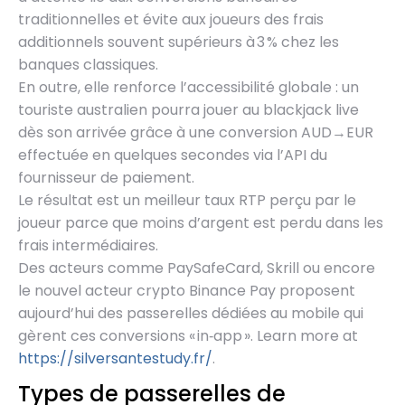
traditionnelles et évite aux joueurs des frais
additionnels souvent supérieurs à 3 % chez les
banques classiques.
En outre, elle renforce l’accessibilité globale : un
touriste australien pourra jouer au blackjack live
dès son arrivée grâce à une conversion AUD→EUR
effectuée en quelques secondes via l’API du
fournisseur de paiement.
Le résultat est un meilleur taux RTP perçu par le
joueur parce que moins d’argent est perdu dans les
frais intermédiaires.
Des acteurs comme PaySafeCard, Skrill ou encore
le nouvel acteur crypto Binance Pay proposent
aujourd’hui des passerelles dédiées au mobile qui
gèrent ces conversions « in‑app ». Learn more at
https://silversantestudy.fr/
.
Types de passerelles de