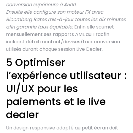
conversion supérieure à $500.
Ensuite elle configure son moteur FX avec
Bloomberg Rates mis-à-jour toutes les dix minutes
afin garantie taux équitable.
Enfin elle soumet
mensuellement ses rapports AML au Tracfin
incluant détail montant/devises/taux conversion
utilisés durant chaque session Live Dealer.
5 Optimiser
l’expérience utilisateur :
UI/UX pour les
paiements et le live
dealer
Un design responsive adapté au petit écran doit