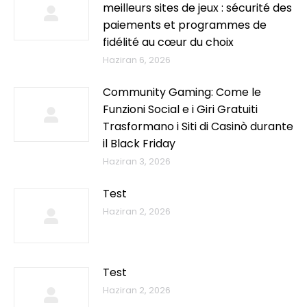
meilleurs sites de jeux : sécurité des
paiements et programmes de
fidélité au cœur du choix
Haziran 6, 2026
Community Gaming: Come le
Funzioni Social e i Giri Gratuiti
Trasformano i Siti di Casinò durante
il Black Friday
Haziran 3, 2026
Test
Haziran 2, 2026
Test
Haziran 2, 2026