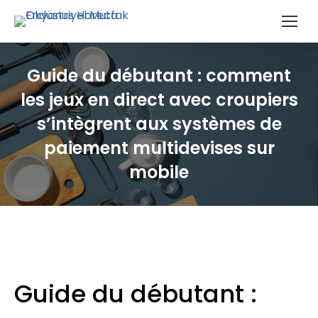
Guide du débutant : comment
les jeux en direct avec croupiers
s’intègrent aux systèmes de
paiement multidevises sur
mobile
Guide du débutant :