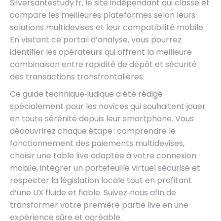
Silversantestudy.fr, le site indépendant qui classe et
compare les meilleures plateformes selon leurs
solutions multidevises et leur compatibilité mobile.
En visitant ce portail d’analyse, vous pourrez
identifier les opérateurs qui offrent la meilleure
combinaison entre rapidité de dépôt et sécurité
des transactions transfrontalières.
Ce guide technique‑ludique a été rédigé
spécialement pour les novices qui souhaitent jouer
en toute sérénité depuis leur smartphone. Vous
découvrirez chaque étape : comprendre le
fonctionnement des paiements multidevises,
choisir une table live adaptée à votre connexion
mobile, intégrer un portefeuille virtuel sécurisé et
respecter la législation locale tout en profitant
d’une UX fluide et fiable. Suivez‑nous afin de
transformer votre première partie live en une
expérience sûre et agréable.