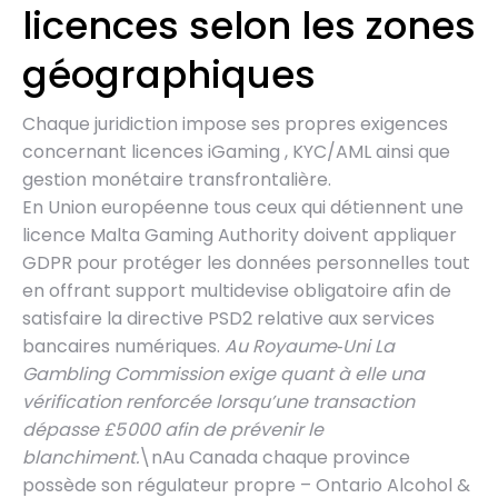
licences selon les zones
géographiques
Chaque juridiction impose ses propres exigences
concernant licences iGaming , KYC/AML ainsi que
gestion monétaire transfrontalière.
En Union européenne tous ceux qui détiennent une
licence Malta Gaming Authority doivent appliquer
GDPR pour protéger les données personnelles tout
en offrant support multidevise obligatoire afin de
satisfaire la directive PSD2 relative aux services
bancaires numériques.
Au Royaume‑Uni La
Gambling Commission exige quant à elle una
vérification renforcée lorsqu’une transaction
dépasse £5 000 afin de prévenir le
blanchiment.
\nAu Canada chaque province
possède son régulateur propre – Ontario Alcohol &