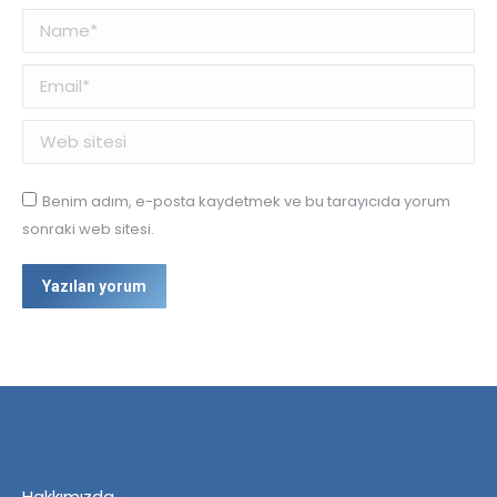
Name *
Email *
Web sitesi
Benim adım, e-posta kaydetmek ve bu tarayıcıda yorum
sonraki web sitesi.
Yazılan yorum
Hakkımızda