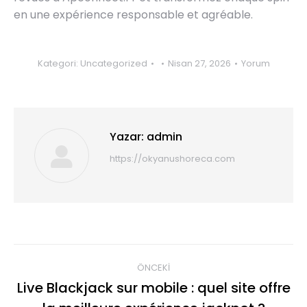
en une expérience responsable et agréable.
Kategori:
Uncategorized
Nisan 27, 2026
Yorum
Yazar:
admin
https://okyanushoreca.com
ÖNCEKI
Live Blackjack sur mobile : quel site offre