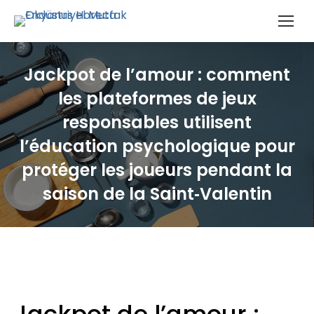
Jackpot de l’amour : comment
les plateformes de jeux
responsables utilisent
l’éducation psychologique pour
protéger les joueurs pendant la
saison de la Saint‑Valentin
Jackpot de l’amour :