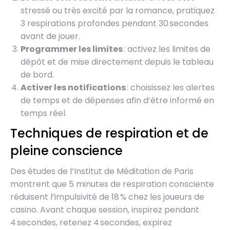
stressé ou très excité par la romance, pratiquez
3 respirations profondes pendant 30 secondes
avant de jouer.
Programmer les limites
: activez les limites de
dépôt et de mise directement depuis le tableau
de bord.
Activer les notifications
: choisissez les alertes
de temps et de dépenses afin d’être informé en
temps réel.
Techniques de respiration et de
pleine conscience
Des études de l’Institut de Méditation de Paris
montrent que 5 minutes de respiration consciente
réduisent l’impulsivité de 18 % chez les joueurs de
casino. Avant chaque session, inspirez pendant
4 secondes, retenez 4 secondes, expirez