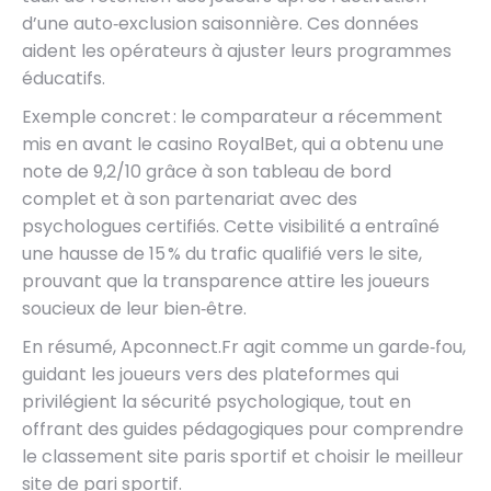
d’une auto‑exclusion saisonnière. Ces données
aident les opérateurs à ajuster leurs programmes
éducatifs.
Exemple concret : le comparateur a récemment
mis en avant le casino RoyalBet, qui a obtenu une
note de 9,2/10 grâce à son tableau de bord
complet et à son partenariat avec des
psychologues certifiés. Cette visibilité a entraîné
une hausse de 15 % du trafic qualifié vers le site,
prouvant que la transparence attire les joueurs
soucieux de leur bien‑être.
En résumé, Apconnect.Fr agit comme un garde‑fou,
guidant les joueurs vers des plateformes qui
privilégient la sécurité psychologique, tout en
offrant des guides pédagogiques pour comprendre
le classement site paris sportif et choisir le meilleur
site de pari sportif.