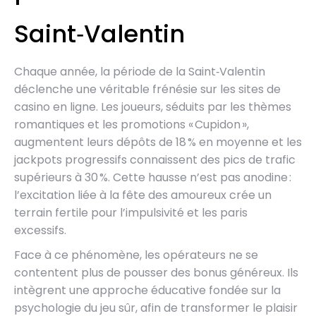
Saint‑Valentin
Chaque année, la période de la Saint‑Valentin
déclenche une véritable frénésie sur les sites de
casino en ligne. Les joueurs, séduits par les thèmes
romantiques et les promotions « Cupidon »,
augmentent leurs dépôts de 18 % en moyenne et les
jackpots progressifs connaissent des pics de trafic
supérieurs à 30 %. Cette hausse n’est pas anodine :
l’excitation liée à la fête des amoureux crée un
terrain fertile pour l’impulsivité et les paris
excessifs.
Face à ce phénomène, les opérateurs ne se
contentent plus de pousser des bonus généreux. Ils
intègrent une approche éducative fondée sur la
psychologie du jeu sûr, afin de transformer le plaisir