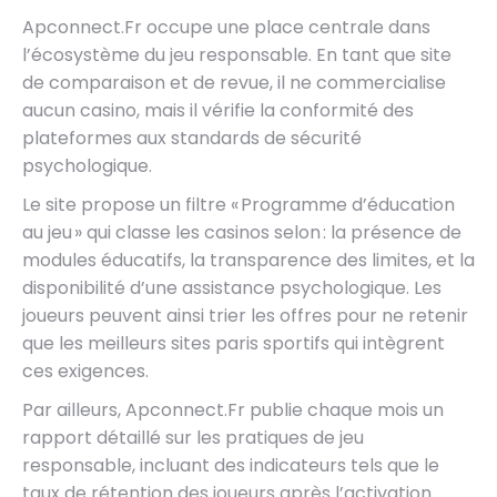
Apconnect.Fr occupe une place centrale dans
l’écosystème du jeu responsable. En tant que site
de comparaison et de revue, il ne commercialise
aucun casino, mais il vérifie la conformité des
plateformes aux standards de sécurité
psychologique.
Le site propose un filtre « Programme d’éducation
au jeu » qui classe les casinos selon : la présence de
modules éducatifs, la transparence des limites, et la
disponibilité d’une assistance psychologique. Les
joueurs peuvent ainsi trier les offres pour ne retenir
que les meilleurs sites paris sportifs qui intègrent
ces exigences.
Par ailleurs, Apconnect.Fr publie chaque mois un
rapport détaillé sur les pratiques de jeu
responsable, incluant des indicateurs tels que le
taux de rétention des joueurs après l’activation