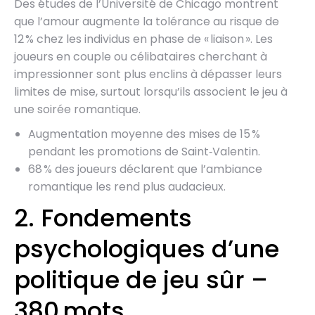
Des études de l’Université de Chicago montrent
que l’amour augmente la tolérance au risque de
12 % chez les individus en phase de « liaison ». Les
joueurs en couple ou célibataires cherchant à
impressionner sont plus enclins à dépasser leurs
limites de mise, surtout lorsqu’ils associent le jeu à
une soirée romantique.
Augmentation moyenne des mises de 15 %
pendant les promotions de Saint‑Valentin.
68 % des joueurs déclarent que l’ambiance
romantique les rend plus audacieux.
2. Fondements
psychologiques d’une
politique de jeu sûr –
380 mots