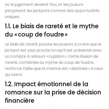
où le jugement devient flou, et les joueurs
perçoivent les jackpots comme des opportunités
uniques.
1.1. Le biais de rareté et le mythe
du « coup de foudre »
Le biais de rareté pousse les joueurs à croire que le
jackpot est plus proche lorsqu’il est présenté avec
un compte à rebours « cupidon ». Cette illusion de
rareté, combinée au mythe du coup de foudre,
renforce l’idée que la chance est « destinée » à ceux
qui osent.
1.2. Impact émotionnel de la
romance sur la prise de décision
financière