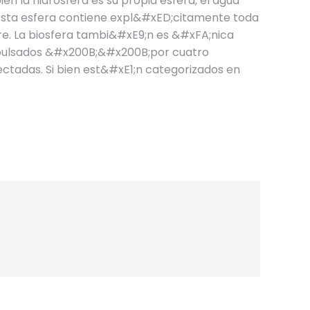
n la hidrosfera es su propia esfera, el agua
Esta esfera contiene expl&#xED;citamente toda
stre. La biosfera tambi&#xE9;n es &#xFA;nica
 impulsados &#x200B;&#x200B;por cuatro
ctadas. Si bien est&#xE1;n categorizados en