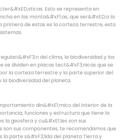
acter&#xED;sticas. Esto se representa en
 ancha en las monta&#xF1;as, que ser&#xED;a la
 primera de estas es la corteza terrestre, esta
osistemas.
gulaci&#xF3;n del clima, la biodiversidad y los
e se dividen en placas tect&#xF3;nicas que se
r la corteza terrestre y la parte superior del
la biodiversidad del planeta.
portamiento din&#xE1;mico del interior de la
rtancia, funciones y estructura que tiene la
s la geosfera y cu&#xE1;les son sus
les son sus componentes, te recomendamos que
a parte s&#xF3;lida del planeta Tierra y