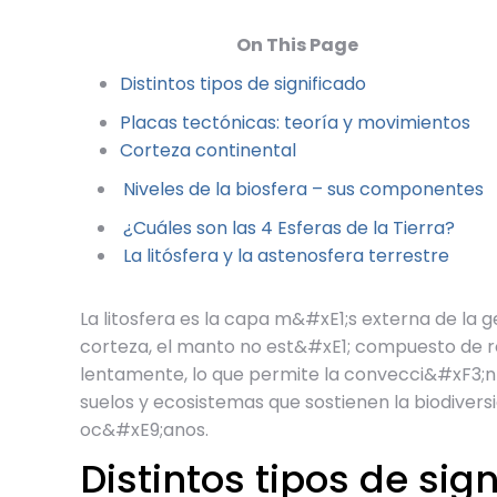
On This Page
Distintos tipos de significado
Placas tectónicas: teoría y movimientos
Corteza continental
Niveles de la biosfera – sus componentes
¿Cuáles son las 4 Esferas de la Tierra?
La litósfera y la astenosfera terrestre
La litosfera es la capa m&#xE1;s externa de la g
corteza, el manto no est&#xE1; compuesto de r
lentamente, lo que permite la convecci&#xF3;n 
suelos y ecosistemas que sostienen la biodivers
oc&#xE9;anos.
Distintos tipos de sig