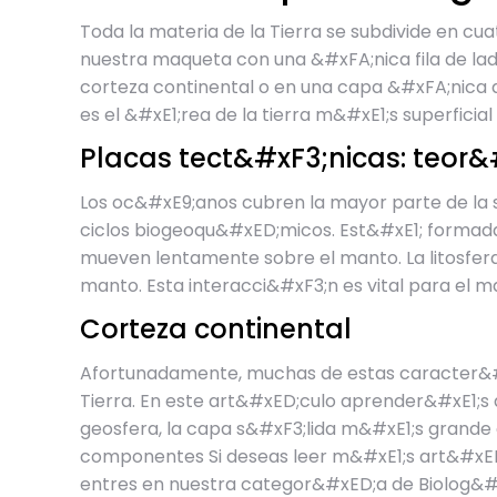
Toda la materia de la Tierra se subdivide en cu
nuestra maqueta con una &#xFA;nica fila de ladr
corteza continental o en una capa &#xFA;nica de
es el &#xE1;rea de la tierra m&#xE1;s superficia
Placas tect&#xF3;nicas: teor
Los oc&#xE9;anos cubren la mayor parte de la su
ciclos biogeoqu&#xED;micos. Est&#xE1; formada
mueven lentamente sobre el manto. La litosfera 
manto. Esta interacci&#xF3;n es vital para el 
Corteza continental
Afortunadamente, muchas de estas caracter&#xE
Tierra. En este art&#xED;culo aprender&#xE1;s 
geosfera, la capa s&#xF3;lida m&#xE1;s grande d
componentes Si deseas leer m&#xE1;s art&#xED
entres en nuestra categor&#xED;a de Biolog&#x