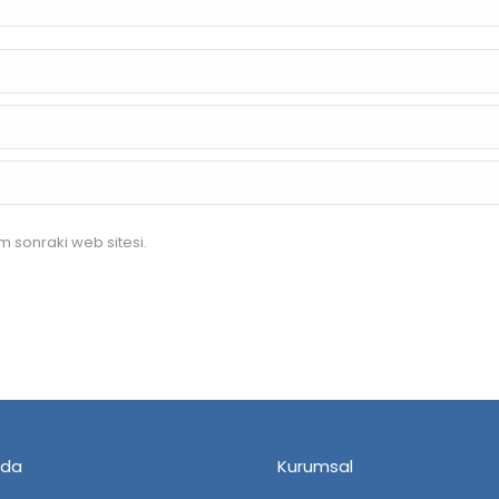
 sonraki web sitesi.
zda
Kurumsal