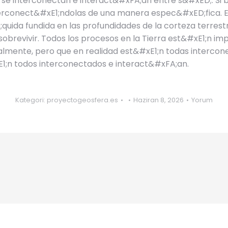
e interconectan e interact&#xFA;an entre s&#xED;. Si bie
terconect&#xE1;ndolas de una manera espec&#xED;fica. 
ED;quida fundida en las profundidades de la corteza terre
sobrevivir. Todos los procesos en la Tierra est&#xE1;n
lmente, pero que en realidad est&#xE1;n todas intercone
E1;n todos interconectados e interact&#xFA;an.
Kategori:
proyectogeosfera.es
Haziran 8, 2026
Yorum