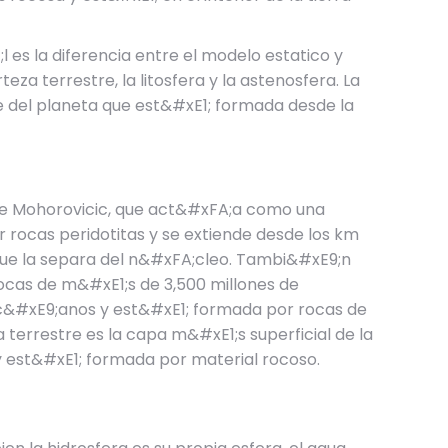
 es la diferencia entre el modelo estatico y
za terrestre, la litosfera y la astenosfera. La
rte del planeta que est&#xE1; formada desde la
d de Mohorovicic, que act&#xFA;a como una
 rocas peridotitas y se extiende desde los km
 que la separa del n&#xFA;cleo. Tambi&#xE9;n
ocas de m&#xE1;s de 3,500 millones de
oc&#xE9;anos y est&#xE1; formada por rocas de
terrestre es la capa m&#xE1;s superficial de la
 y est&#xE1; formada por material rocoso.