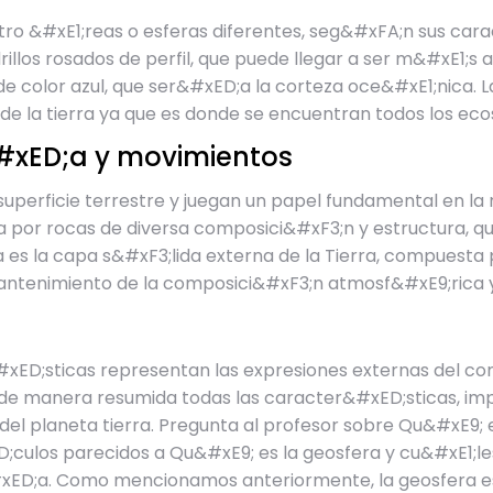
atro &#xE1;reas o esferas diferentes, seg&#xFA;n sus car
illos rosados de perfil, que puede llegar a ser m&#xE1;s
 color azul, que ser&#xED;a la corteza oce&#xE1;nica. La
l de la tierra ya que es donde se encuentran todos los ec
&#xED;a y movimientos
perficie terrestre y juegan un papel fundamental en la re
 por rocas de diversa composici&#xF3;n y estructura, qu
es la capa s&#xF3;lida externa de la Tierra, compuesta po
mantenimiento de la composici&#xF3;n atmosf&#xE9;rica y 
D;sticas representan las expresiones externas del com
de manera resumida todas las caracter&#xED;sticas, impo
el planeta tierra. Pregunta al profesor sobre Qu&#xE9; e
;culos parecidos a Qu&#xE9; es la geosfera y cu&#xE1;
ED;a. Como mencionamos anteriormente, la geosfera es l