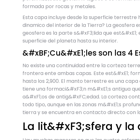
formada por rocas y metales.
Esta capa incluye desde la superficie terrestre 
dinamico del interior de la Tierra? La geosfera 
geosfera es la parte s&#xF3;lida que est&#xE1; 
superficie del planeta hasta su interior.
&#xBF;Cu&#xE1;les son las 4 Es
No existe una continuidad entre la corteza ter
frontera ente ambas capas. Este est&#xE1; form
hasta los 2,900. El manto terrestre es una capa
tiene una formaci&#xF3;n m&#xE1;s antigua que
a&#xF1;os de antig&#xFC;edad. La corteza conti
todo tipo, aunque en las zonas m&#xE1;s profun
tierra y se encuentra en contacto directo con l
La lit&#xF3;sfera y la