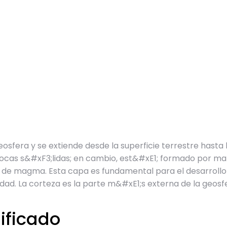
eosfera y se extiende desde la superficie terrestre hasta 
ocas s&#xF3;lidas; en cambio, est&#xE1; formado por ma
de magma. Esta capa es fundamental para el desarrollo de
idad. La corteza es la parte m&#xE1;s externa de la geosf
nificado