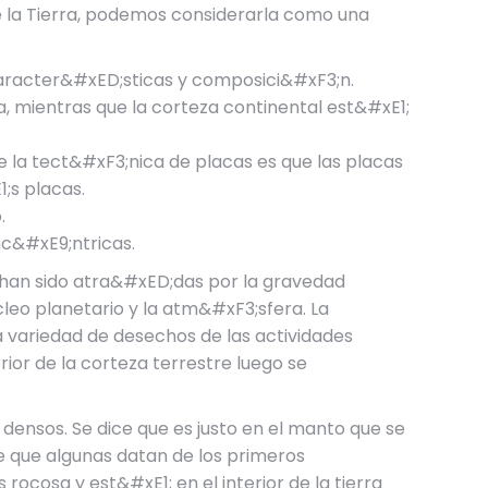
de la Tierra, podemos considerarla como una
caracter&#xED;sticas y composici&#xF3;n.
mientras que la corteza continental est&#xE1;
 la tect&#xF3;nica de placas es que las placas
;s placas.
.
c&#xE9;ntricas.
han sido atra&#xED;das por la gravedad
leo planetario y la atm&#xF3;sfera. La
 variedad de desechos de las actividades
or de la corteza terrestre luego se
densos. Se dice que es justo en el manto que se
ce que algunas datan de los primeros
cosa y est&#xE1; en el interior de la tierra