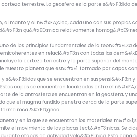
 corteza terrestre. La geosfera es la parte s&#xF3;lida 
e, el manto y el n&#xFA;cleo, cada uno con sus propias 
ci&#xF3;n qu&#xED;mica relativamente homog&#xE9;nea, 
Uno de los principios fundamentales de la teor&#xED;a de
emicoherentes en relaci&#xF3;n con todas las dem&#xE1
incluye la corteza terrestre y la parte superior del manto
 de nuestro planeta que est&#xE1; formado por capas con
y s&#xF3;lidas que se encuentran en suspensi&#xF3;n y 
stas capas se encuentran localizadas entre el n&#xFA;c
te de la antrosfera se encuentran en la geosfera, y una
a que el magma fundido penetra cerca de la parte superi
a, forma roca &#xED;gnea.
aneta y en la que se encuentran los materiales m&#xE1;s 
ermite el movimiento de las placas tect&#xF3;nicas. Se di
ante etapas de actividad volc&#xE1;nica. Esta capa es ro