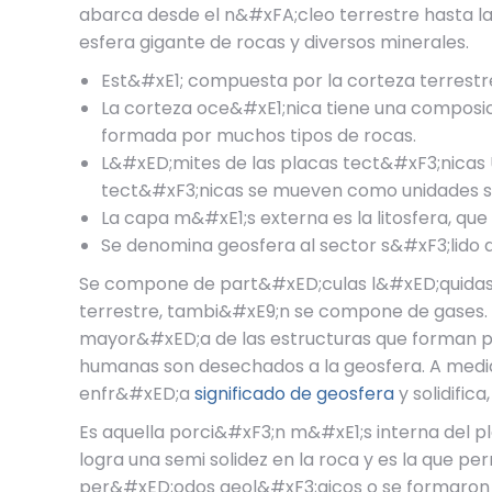
abarca desde el n&#xFA;cleo terrestre hasta la
esfera gigante de rocas y diversos minerales.
Est&#xE1; compuesta por la corteza terrestr
La corteza oce&#xE1;nica tiene una composi
formada por muchos tipos de rocas.
L&#xED;mites de las placas tect&#xF3;nicas 
tect&#xF3;nicas se mueven como unidades s
La capa m&#xE1;s externa es la litosfera, que 
Se denomina geosfera al sector s&#xF3;lido
Se compone de part&#xED;culas l&#xED;quidas 
terrestre, tambi&#xE9;n se compone de gases. E
mayor&#xED;a de las estructuras que forman par
humanas son desechados a la geosfera. A medid
enfr&#xED;a
significado de geosfera
y solidific
Es aquella porci&#xF3;n m&#xE1;s interna del pl
logra una semi solidez en la roca y es la que p
per&#xED;odos geol&#xF3;gicos o se formaron dur