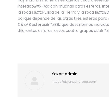
Hay muchas maneras en que las cuatro esferas s
interact&#xFA;a con muchas otras esferas, in
la roca s&#xF3;lida de la Tierra y la roca l&#x
porque depende de las otras tres esferas para 
&#xAB;esferas&#xBB;, que describimos individua
diferentes esferas, estos cuatro grupos est&#x
Yazar:
admin
https://okyanushoreca.com