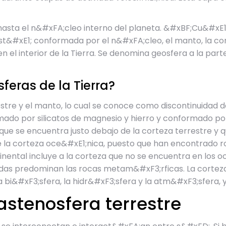
hasta el n&#xFA;cleo interno del planeta. &#xBF;Cu&#xE1;l
est&#xE1; conformada por el n&#xFA;cleo, el manto, la corte
en el interior de la Tierra. Se denomina geosfera a la pa
feras de la Tierra?
restre y el manto, lo cual se conoce como discontinuida
ado por silicatos de magnesio y hierro y conformado por
 que se encuentra justo debajo de la corteza terrestre y
 la corteza oce&#xE1;nica, puesto que han encontrado r
nental incluye a la corteza que no se encuentra en los 
das predominan las rocas metam&#xF3;rficas. La corteza 
a bi&#xF3;sfera, la hidr&#xF3;sfera y la atm&#xF3;sfera,
 astenosfera terrestre