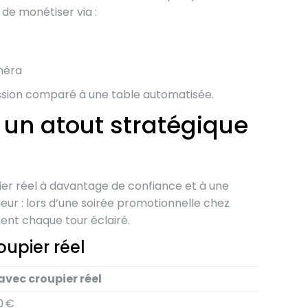
de monétiser via :
méra
ession comparé à une table automatisée.
s un atout stratégique
er réel à davantage de confiance et à une
r : lors d’une soirée promotionnelle chez
ent chaque tour éclairé.
upier réel
avec croupier réel
0 €