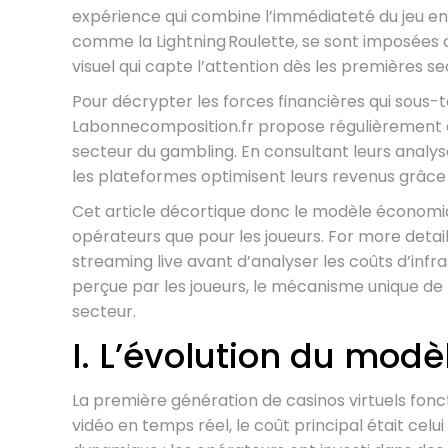
expérience qui combine l’immédiateté du jeu en l
comme la Lightning Roulette, se sont imposées c
visuel qui capte l’attention dès les premières s
Pour décrypter les forces financières qui sous-
Labonnecomposition.fr propose régulièrement de
secteur du gambling. En consultant leurs analyse
les plateformes optimisent leurs revenus grâce 
Cet article décortique donc le modèle économique
opérateurs que pour les joueurs. For more detai
streaming live avant d’analyser les coûts d’infr
perçue par les joueurs, le mécanisme unique de la
secteur.
I. L’évolution du mod
La première génération de casinos virtuels fon
vidéo en temps réel, le coût principal était cel