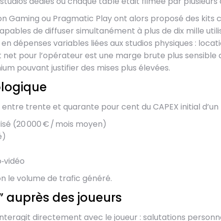
 studios dédiés où chaque table était filmée par plusieurs
ion Gaming ou Pragmatic Play ont alors proposé des kits 
bles de diffuser simultanément à plus de dix mille utilis
– en dépenses variables liées aux studios physiques : loca
at net pour l’opérateur est une marge brute plus sensible a
m pouvant justifier des mises plus élevées.
ologique
ntre trente et quarante pour cent du CAPEX initial d’un p
isé (20 000 € / mois moyen)
é)
o‑vidéo
on le volume de trafic généré.
” auprès des joueurs
 interagit directement avec le joueur : salutations perso