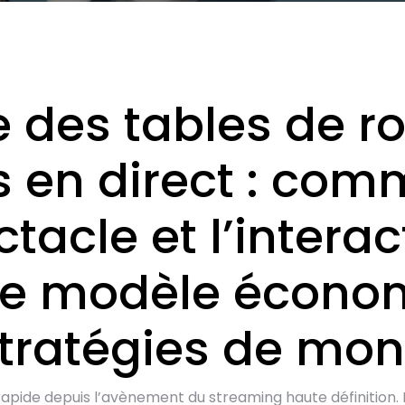
des tables de rou
s en direct : com
ectacle et l’inter
le modèle économ
stratégies de mon
rapide depuis l’avènement du streaming haute définition.