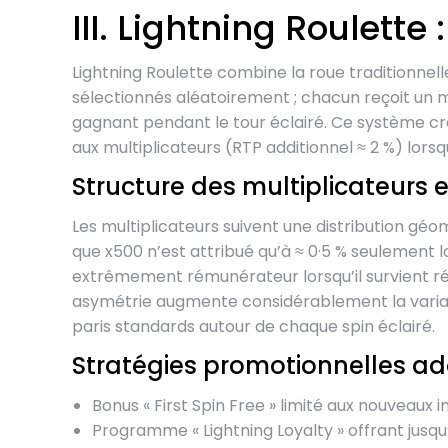
III. Lightning Roulett
Lightning Roulette combine la roue traditionne
sélectionnés aléatoirement ; chacun reçoit un m
gagnant pendant le tour éclairé. Ce système cré
aux multiplicateurs (RTP additionnel ≈ 2 %) lor
Structure des multiplicateurs e
Les multiplicateurs suivent une distribution géo
que x500 n’est attribué qu’à ≈ 0·5 % seulement
extrêmement rémunérateur lorsqu’il survient ré
asymétrie augmente considérablement la varian
paris standards autour de chaque spin éclairé.
Stratégies promotionnelles ad
Bonus « First Spin Free » limité aux nouveaux 
Programme « Lightning Loyalty » offrant jusqu