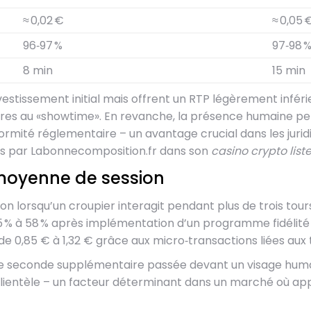
≈ 0,02 €
≈ 0,05 
96‑97 %
97‑98 
8 min
15 min
estissement initial mais offrent un RTP légèrement inféri
res au «showtime». En revanche, la présence humaine pe
mité réglementaire – un avantage crucial dans les juridi
iés par Labonnecomposition.fr dans son
casino crypto list
 moyenne de session
lorsqu’un croupier interagit pendant plus de trois tour
 % à 58 % après implémentation d’un programme fidélité
 0,85 € à 1,32 € grâce aux micro‑transactions liées aux 
e seconde supplémentaire passée devant un visage huma
 clientèle – un facteur déterminant dans un marché où 