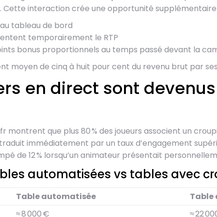
. Cette interaction crée une opportunité supplémentaire 
s au tableau de bord
ugmentent temporairement le RTP
points bonus proportionnels au temps passé devant la ca
nt moyen de cinq à huit pour cent du revenu brut par s
iers en direct sont devenu
 montrent que plus 80 % des joueurs associent un croupi
traduit immédiatement par un taux d’engagement supérieu
mpé de 12 % lorsqu’un animateur présentait personnellem
les automatisées vs tables avec cro
Table automatisée
Table 
≈ 8 000 €
≈ 22 00