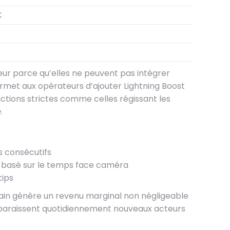
€
%
eur parce qu’elles ne peuvent pas intégrer
rmet aux opérateurs d’ajouter Lightning Boost
ctions strictes comme celles régissant les
e
.
s consécutifs
 basé sur le temps face caméra
tips
in génère un revenu marginal non négligeable
apparaissent quotidiennement nouveaux acteurs