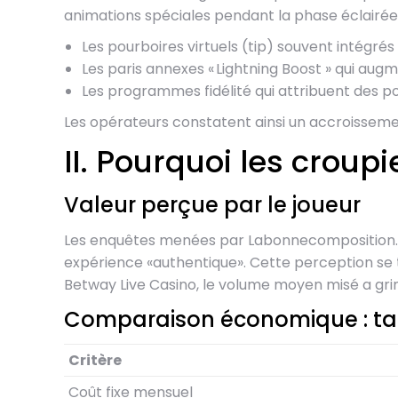
animations spéciales pendant la phase éclairée
Les pourboires virtuels (tip) souvent intégré
Les paris annexes « Lightning Boost » qui a
Les programmes fidélité qui attribuent des 
Les opérateurs constatent ainsi un accroisseme
II. Pourquoi les croup
Valeur perçue par le joueur
Les enquêtes menées par Labonnecomposition.fr
expérience «authentique». Cette perception se 
Betway Live Casino, le volume moyen misé a gri
Comparaison économique : tab
Critère
Coût fixe mensuel