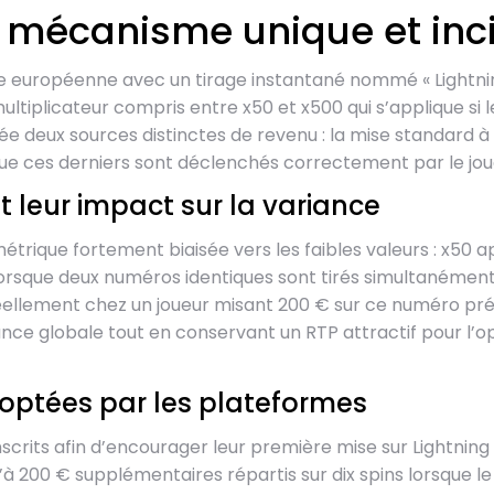
e : mécanisme unique et inc
lle européenne avec un tirage instantané nommé « Lightni
ultiplicateur compris entre x50 et x500 qui s’applique si
e deux sources distinctes de revenu : la mise standard à 
sque ces derniers sont déclenchés correctement par le jou
t leur impact sur la variance
métrique fortement biaisée vers les faibles valeurs : x50 
 lorsque deux numéros identiques sont tirés simultanéme
ellement chez un joueur misant 200 € sur ce numéro pré
ce globale tout en conservant un RTP attractif pour l’o
optées par les plateformes
inscrits afin d’encourager leur première mise sur Lightning
’à 200 € supplémentaires répartis sur dix spins lorsque le