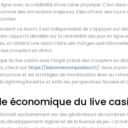
igne avec la crédibilité d’une table physique. C’est dans 
omme des attractions majeures. Elles offrent des tours ra
econdes.
tendent ce boom, il est indispensable de s’appuyer sur de
s rapports détaillés sur la rentabilité des jeux en lign
s, on obtient une vision claire des marges opérationnelle
aux croupiers en direct.
 du live casino sous l’angle précis des croupiers en dire
ls, check out
https://labonnecomposition.fr/
. Nous explor
astructure et les stratégies de monétisation liées au « sho
 Lightning Roulette et enfin les perspectives fiscales et 
èle économique du live cas
ctionnait exclusivement sur des générateurs de nombres a
ui du développement logiciel et de la licence de jeu. L’arr