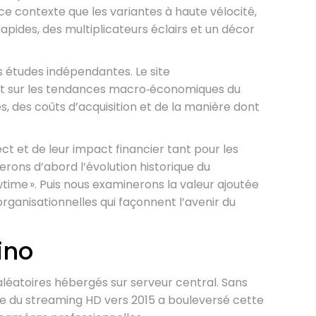
ce contexte que les variantes à haute vélocité,
pides, des multiplicateurs éclairs et un décor
s études indépendantes. Le site
e et sur les tendances macro‑économiques du
s, des coûts d’acquisition et de la manière dont
ct et de leur impact financier tant pour les
erons d’abord l’évolution historique du
wtime ». Puis nous examinerons la valeur ajoutée
organisationnelles qui façonnent l’avenir du
ino
léatoires hébergés sur serveur central. Sans
ivée du streaming HD vers 2015 a bouleversé cette