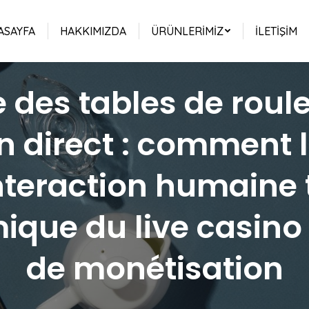
ASAYFA
HAKKIMIZDA
ÜRÜNLERIMIZ
İLETIŞIM
des tables de roulet
n direct : comment la
interaction humaine
ue du live casino e
de monétisation