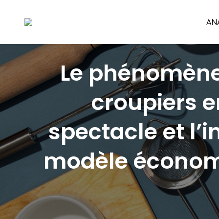
AN
Le phénomène 
croupiers e
spectacle et l’
modèle économiq