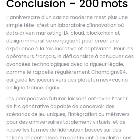
Conclusion – 200 mots
L’anniversaire d’un casino moderne n’est plus une
simple fête : c’est un laboratoire d’innovation où
data‑driven marketing, IA, cloud, blockchain et
design immersif se conjuguent pour créer une
expérience à la fois lucrative et captivante. Pour les
opérateurs français, le défi consiste à conjuguer ces
avancées technologiques avec la rigueur légale,
comme le rappelle régulièrement Champigny94,
qui guide les joueurs vers des plateformes « casino
en ligne france légal ».
Les perspectives futures laissent entrevoir l’essor
de l’IA générative capable de concevoir des
scénarios de jeu uniques, l’intégration du métavers
pour des anniversaires totalement virtuels, et de
nouvelles formes de fidélisation basées sur des
tokens décentralisés. En continuant à exploiter ces