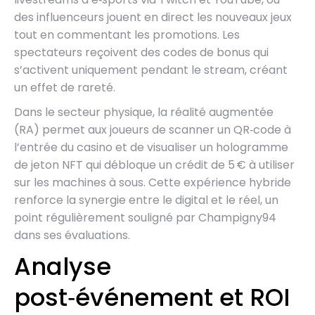
des influenceurs jouent en direct les nouveaux jeux
tout en commentant les promotions. Les
spectateurs reçoivent des codes de bonus qui
s’activent uniquement pendant le stream, créant
un effet de rareté.
Dans le secteur physique, la réalité augmentée
(RA) permet aux joueurs de scanner un QR‑code à
l’entrée du casino et de visualiser un hologramme
de jeton NFT qui débloque un crédit de 5 € à utiliser
sur les machines à sous. Cette expérience hybride
renforce la synergie entre le digital et le réel, un
point régulièrement souligné par Champigny94
dans ses évaluations.
Analyse
post‑événement et ROI