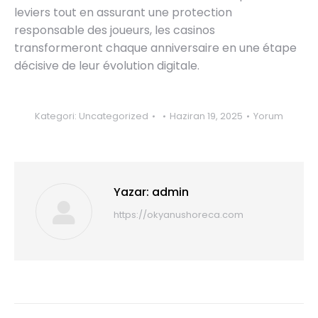
leviers tout en assurant une protection
responsable des joueurs, les casinos
transformeront chaque anniversaire en une étape
décisive de leur évolution digitale.
Kategori:
Uncategorized
Haziran 19, 2025
Yorum
Yazar:
admin
https://okyanushoreca.com