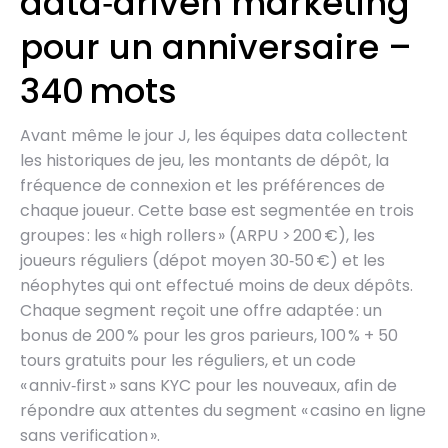
data‑driven marketing
pour un anniversaire –
340 mots
Avant même le jour J, les équipes data collectent
les historiques de jeu, les montants de dépôt, la
fréquence de connexion et les préférences de
chaque joueur. Cette base est segmentée en trois
groupes : les « high rollers » (ARPU > 200 €), les
joueurs réguliers (dépot moyen 30‑50 €) et les
néophytes qui ont effectué moins de deux dépôts.
Chaque segment reçoit une offre adaptée : un
bonus de 200 % pour les gros parieurs, 100 % + 50
tours gratuits pour les réguliers, et un code
« anniv‑first » sans KYC pour les nouveaux, afin de
répondre aux attentes du segment « casino en ligne
sans verification ».