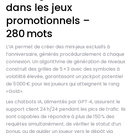
dans les jeux
promotionnels –
280 mots
L’IA permet de créer des mini‑jeux exclusifs à
l’anniversaire, générés procéduralement à chaque
connexion. Un algorithme de génération de niveaux
construit des grilles de 5 × 3 avec des symboles à
volatilité élevée, garantissant un jackpot potentiel
de 5 000 € pour les joueurs qui atteignent le rang
« Gold ».
Les chatbots IA, alimentés par GPT‑4, assurent le
support client 24 h/24 pendant les pics de trafic. Ils
sont capables de répondre à plus de 150 % des
requêtes simultanément, de vérifier le statut d’un
bonus, ou de guider un joueur vers le dépôt via