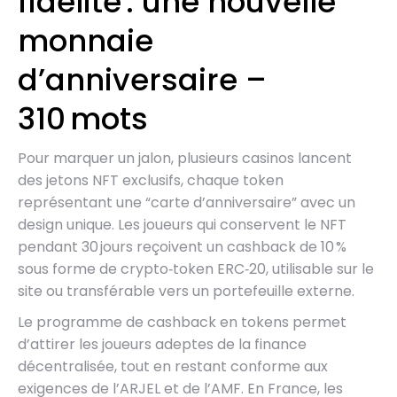
fidélité : une nouvelle
monnaie
d’anniversaire –
310 mots
Pour marquer un jalon, plusieurs casinos lancent
des jetons NFT exclusifs, chaque token
représentant une “carte d’anniversaire” avec un
design unique. Les joueurs qui conservent le NFT
pendant 30 jours reçoivent un cashback de 10 %
sous forme de crypto‑token ERC‑20, utilisable sur le
site ou transférable vers un portefeuille externe.
Le programme de cashback en tokens permet
d’attirer les joueurs adeptes de la finance
décentralisée, tout en restant conforme aux
exigences de l’ARJEL et de l’AMF. En France, les