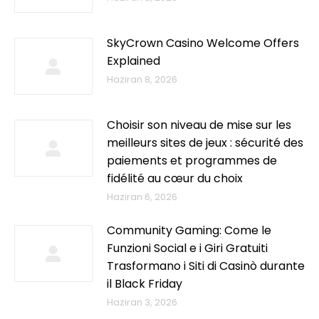
SkyCrown Casino Welcome Offers
Explained
Haziran 8, 2026
Choisir son niveau de mise sur les
meilleurs sites de jeux : sécurité des
paiements et programmes de
fidélité au cœur du choix
Haziran 6, 2026
Community Gaming: Come le
Funzioni Social e i Giri Gratuiti
Trasformano i Siti di Casinò durante
il Black Friday
Haziran 3, 2026