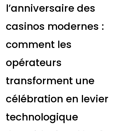
l’anniversaire des
casinos modernes :
comment les
opérateurs
transforment une
célébration en levier
technologique