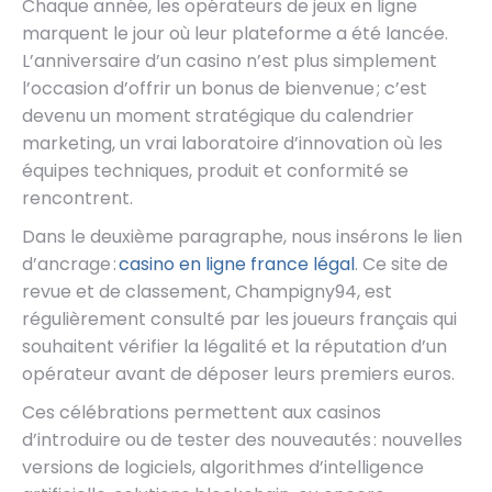
Chaque année, les opérateurs de jeux en ligne
marquent le jour où leur plateforme a été lancée.
L’anniversaire d’un casino n’est plus simplement
l’occasion d’offrir un bonus de bienvenue ; c’est
devenu un moment stratégique du calendrier
marketing, un vrai laboratoire d’innovation où les
équipes techniques, produit et conformité se
rencontrent.
Dans le deuxième paragraphe, nous insérons le lien
d’ancrage :
casino en ligne france légal
. Ce site de
revue et de classement, Champigny94, est
régulièrement consulté par les joueurs français qui
souhaitent vérifier la légalité et la réputation d’un
opérateur avant de déposer leurs premiers euros.
Ces célébrations permettent aux casinos
d’introduire ou de tester des nouveautés : nouvelles
versions de logiciels, algorithmes d’intelligence