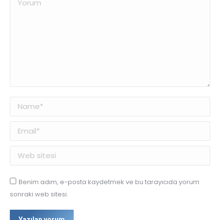
Yorum
Name *
Email *
Web sitesi
Benim adım, e-posta kaydetmek ve bu tarayıcıda yorum
sonraki web sitesi.
Yazılan yorum