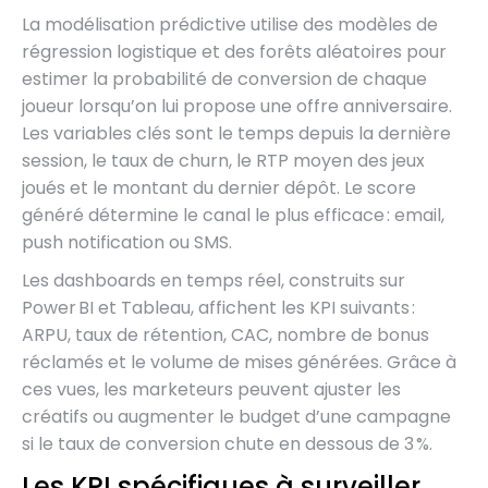
La modélisation prédictive utilise des modèles de
régression logistique et des forêts aléatoires pour
estimer la probabilité de conversion de chaque
joueur lorsqu’on lui propose une offre anniversaire.
Les variables clés sont le temps depuis la dernière
session, le taux de churn, le RTP moyen des jeux
joués et le montant du dernier dépôt. Le score
généré détermine le canal le plus efficace : email,
push notification ou SMS.
Les dashboards en temps réel, construits sur
Power BI et Tableau, affichent les KPI suivants :
ARPU, taux de rétention, CAC, nombre de bonus
réclamés et le volume de mises générées. Grâce à
ces vues, les marketeurs peuvent ajuster les
créatifs ou augmenter le budget d’une campagne
si le taux de conversion chute en dessous de 3 %.
Les KPI spécifiques à surveiller