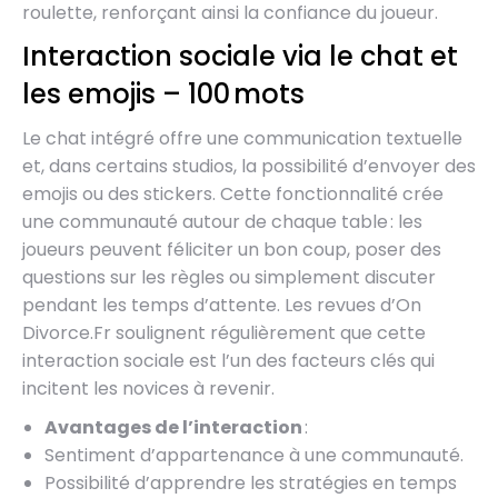
roulette, renforçant ainsi la confiance du joueur.
Interaction sociale via le chat et
les emojis – 100 mots
Le chat intégré offre une communication textuelle
et, dans certains studios, la possibilité d’envoyer des
emojis ou des stickers. Cette fonctionnalité crée
une communauté autour de chaque table : les
joueurs peuvent féliciter un bon coup, poser des
questions sur les règles ou simplement discuter
pendant les temps d’attente. Les revues d’On
Divorce.Fr soulignent régulièrement que cette
interaction sociale est l’un des facteurs clés qui
incitent les novices à revenir.
Avantages de l’interaction
:
Sentiment d’appartenance à une communauté.
Possibilité d’apprendre les stratégies en temps