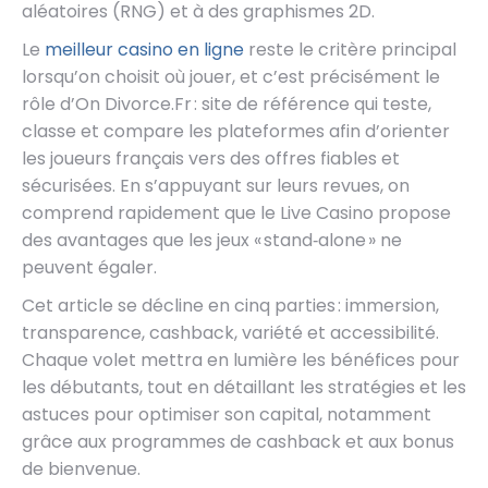
aléatoires (RNG) et à des graphismes 2D.
Le
meilleur casino en ligne
reste le critère principal
lorsqu’on choisit où jouer, et c’est précisément le
rôle d’On Divorce.Fr : site de référence qui teste,
classe et compare les plateformes afin d’orienter
les joueurs français vers des offres fiables et
sécurisées. En s’appuyant sur leurs revues, on
comprend rapidement que le Live Casino propose
des avantages que les jeux « stand‑alone » ne
peuvent égaler.
Cet article se décline en cinq parties : immersion,
transparence, cashback, variété et accessibilité.
Chaque volet mettra en lumière les bénéfices pour
les débutants, tout en détaillant les stratégies et les
astuces pour optimiser son capital, notamment
grâce aux programmes de cashback et aux bonus
de bienvenue.