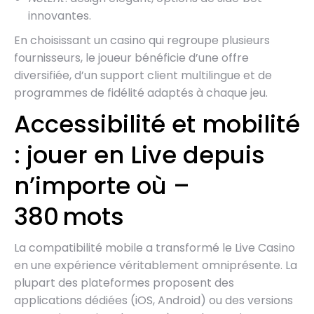
innovantes.
En choisissant un casino qui regroupe plusieurs
fournisseurs, le joueur bénéficie d’une offre
diversifiée, d’un support client multilingue et de
programmes de fidélité adaptés à chaque jeu.
Accessibilité et mobilité
: jouer en Live depuis
n’importe où –
380 mots
La compatibilité mobile a transformé le Live Casino
en une expérience véritablement omniprésente. La
plupart des plateformes proposent des
applications dédiées (iOS, Android) ou des versions