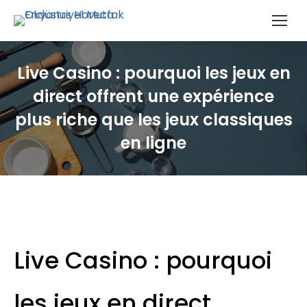
Live Casino : pourquoi les jeux en
direct offrent une expérience
plus riche que les jeux classiques
en ligne
Live Casino : pourquoi
les jeux en direct