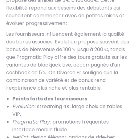
propose des limites de 5 € à 100 000 €. Cette
flexibilité répond aux besoins des débutants qui
souhaitent commencer avec de petites mises et
évoluer progressivement.
Les fournisseurs influencent également la qualité
des bonus associés. Evolution propose souvent des
bonus de bienvenue de 100 % jusqu’à 200 €, tandis
que Pragmatic Play offre des tours gratuits sur les
variantes de blackjack Live, accompagnés d’un
cashback de 5 %. On Divorce.Fr souligne que la
combinaison de variété et de bonus rend
l’expérience plus riche et plus rentable.
Points forts des fournisseurs
:
Evolution
: streaming 4K, large choix de tables
VIP.
Pragmatic Play
: promotions fréquentes,
interface mobile fluide.
NetEnt
: design élégant, options de side‑bet