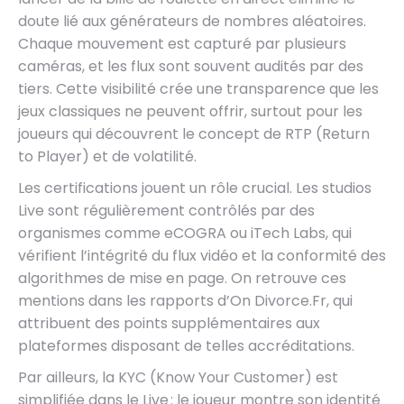
doute lié aux générateurs de nombres aléatoires.
Chaque mouvement est capturé par plusieurs
caméras, et les flux sont souvent audités par des
tiers. Cette visibilité crée une transparence que les
jeux classiques ne peuvent offrir, surtout pour les
joueurs qui découvrent le concept de RTP (Return
to Player) et de volatilité.
Les certifications jouent un rôle crucial. Les studios
Live sont régulièrement contrôlés par des
organismes comme eCOGRA ou iTech Labs, qui
vérifient l’intégrité du flux vidéo et la conformité des
algorithmes de mise en page. On retrouve ces
mentions dans les rapports d’On Divorce.Fr, qui
attribuent des points supplémentaires aux
plateformes disposant de telles accréditations.
Par ailleurs, la KYC (Know Your Customer) est
simplifiée dans le Live : le joueur montre son identité