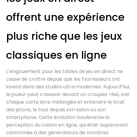
offrent une expérience
plus riche que les jeux
classiques en ligne
L’engouement pour les tables de jeu en direct ne
cesse de croître depuis que les fournisseurs ont
investi dans des studios ultra‑modernes. Aujourd’hui,
le joueur peut s’asseoir devant un croupier réel, voir
chaque carte être mélangée et entendre le bruit
des jetons, le tout depuis son salon ou son
smartphone. Cette évolution bouleverse la
perception du casino en ligne, qui était auparavant
cantonnée à des générateurs de nombres