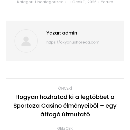
Kategori:
Uncategorized
Ocak 11, 2026
Yorum
Yazar:
admin
https://okyanushoreca.com
ÖNCEKI
Hogyan hozhatod ki a legtöbbet a
Sportaza Casino élményeiből – egy
átfogó útmutató
GELECEK