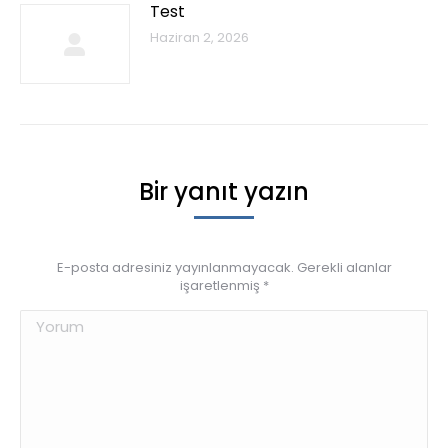
Test
Haziran 2, 2026
Bir yanıt yazın
E-posta adresiniz yayınlanmayacak. Gerekli alanlar
işaretlenmiş
*
Yorum