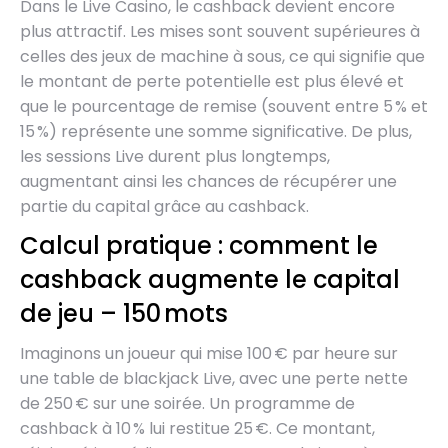
Dans le Live Casino, le cashback devient encore
plus attractif. Les mises sont souvent supérieures à
celles des jeux de machine à sous, ce qui signifie que
le montant de perte potentielle est plus élevé et
que le pourcentage de remise (souvent entre 5 % et
15 %) représente une somme significative. De plus,
les sessions Live durent plus longtemps,
augmentant ainsi les chances de récupérer une
partie du capital grâce au cashback.
Calcul pratique : comment le
cashback augmente le capital
de jeu – 150 mots
Imaginons un joueur qui mise 100 € par heure sur
une table de blackjack Live, avec une perte nette
de 250 € sur une soirée. Un programme de
cashback à 10 % lui restitue 25 €. Ce montant,