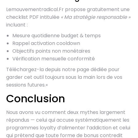
Lemouvementradical.Fr propose gratuitement une
checklist PDF intitulée
« Ma stratégie responsable »
incluant :
Mesure quotidienne budget & temps
Rappel activation cooldown
Objectifs points non monétaires
Vérification mensuelle conformité
Téléchargez-la depuis notre page dédiée pour
garder cet outil toujours sous la main lors de vos
sessions futures.«
Conclusion
Nous avons vu comment deux mythes largement
répandus — celui qui accuse systématiquement les
programmes loyalty d’alimenter l’addiction et celui
qui prétend que toute forme de bonus contredit