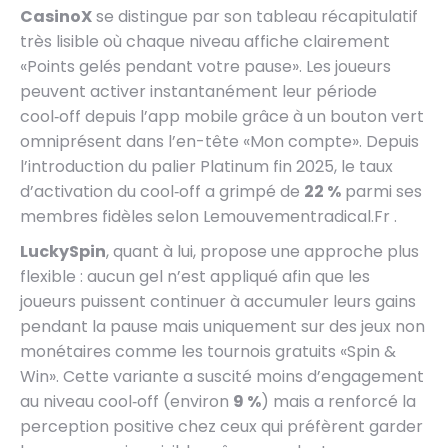
CasinoX
se distingue par son tableau récapitulatif
très lisible où chaque niveau affiche clairement
«Points gelés pendant votre pause». Les joueurs
peuvent activer instantanément leur période
cool‑off depuis l’app mobile grâce à un bouton vert
omniprésent dans l’en-tête «Mon compte». Depuis
l’introduction du palier Platinum fin 2025, le taux
d’activation du cool‑off a grimpé de
22 %
parmi ses
membres fidèles selon Lemouvementradical.Fr .
LuckySpin
, quant à lui, propose une approche plus
flexible : aucun gel n’est appliqué afin que les
joueurs puissent continuer à accumuler leurs gains
pendant la pause mais uniquement sur des jeux non
monétaires comme les tournois gratuits «Spin &
Win». Cette variante a suscité moins d’engagement
au niveau cool‑off (environ
9 %
) mais a renforcé la
perception positive chez ceux qui préfèrent garder