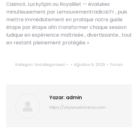
CasinoX, LuckySpin ou RoyalBet — évaluées
minutieusement par Lemouvementradical.Fr , puis
mettre immédiatement en pratique notre guide
étape par étape afin transformer chaque session
ludique en expérience maîtrisée , divertissante , tout
en restant pleinement protégée. »
Kategori:
Uncategorized
Ağustos 9, 2025
Yorum
Yazar:
admin
https://okyanushoreca.com