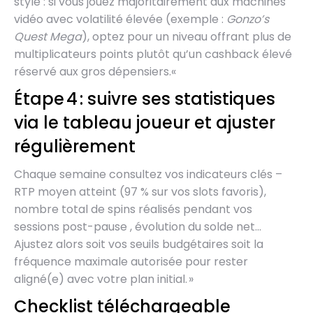
style : si vous jouez majoritairement aux machines
vidéo avec volatilité élevée (exemple :
Gonzo’s
Quest Mega
), optez pour un niveau offrant plus de
multiplicateurs points plutôt qu’un cashback élevé
réservé aux gros dépensiers.«
Étape 4 : suivre ses statistiques
via le tableau joueur et ajuster
régulièrement
Chaque semaine consultez vos indicateurs clés –
RTP moyen atteint (97 % sur vos slots favoris),
nombre total de spins réalisés pendant vos
sessions post-pause , évolution du solde net…
Ajustez alors soit vos seuils budgétaires soit la
fréquence maximale autorisée pour rester
aligné(e) avec votre plan initial. »
Checklist téléchargeable