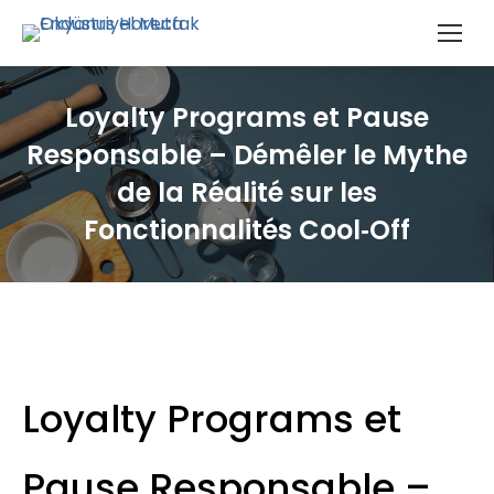
Loyalty Programs et Pause
Responsable – Démêler le Mythe
de la Réalité sur les
Fonctionnalités Cool‑Off
Loyalty Programs et
Pause Responsable –