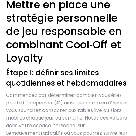
Mettre en place une
stratégie personnelle
de jeu responsable en
combinant Cool‑Off et
Loyalty
Étape 1 : définir ses limites
quotidiennes et hebdomadaires
Commencez par déterminer combien vous êtes
prêt(e) à dépenser (€) ainsi que combien d’heures
vous souhaitez consacrer aux tables live ou slots
mobiles chaque jour ou semaine. Notez ces valeurs
dans votre espace personnel sur
Lemouvementradical.Fr où vous pourrez suivre leur