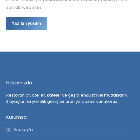
sonraki web sitesi.
Yazılan yorum
Hakkımızda
Restoranlar, oteller, kafeler ve çeşitli endüstriyel mutfakların
ihtiyaçlarına yönelik geniş bir ürün yelpazesi sunuyoruz.
Kurumsal
Anasayfa