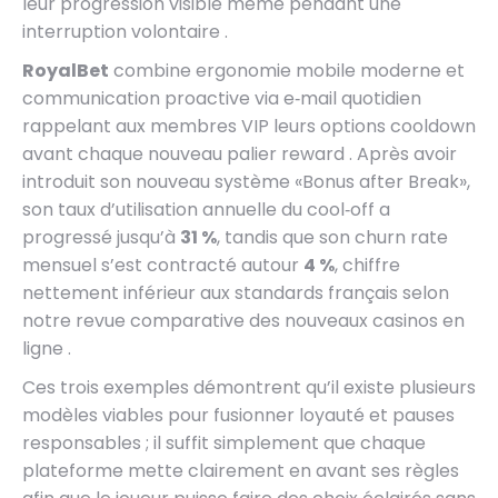
leur progression visible même pendant une
interruption volontaire .
RoyalBet
combine ergonomie mobile moderne et
communication proactive via e‑mail quotidien
rappelant aux membres VIP leurs options cooldown
avant chaque nouveau palier reward . Après avoir
introduit son nouveau système «Bonus after Break»,
son taux d’utilisation annuelle du cool‑off a
progressé jusqu’à
31 %
, tandis que son churn rate
mensuel s’est contracté autour
4 %
, chiffre
nettement inférieur aux standards français selon
notre revue comparative des nouveaux casinos en
ligne .
Ces trois exemples démontrent qu’il existe plusieurs
modèles viables pour fusionner loyauté et pauses
responsables ; il suffit simplement que chaque
plateforme mette clairement en avant ses règles