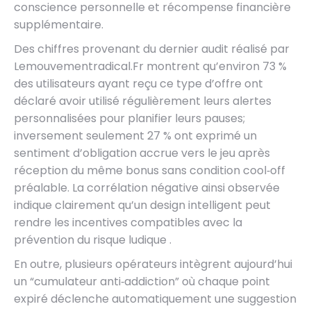
conscience personnelle et récompense financière
supplémentaire.
Des chiffres provenant du dernier audit réalisé par
Lemouvementradical.Fr montrent qu’environ 73 %
des utilisateurs ayant reçu ce type d’offre ont
déclaré avoir utilisé régulièrement leurs alertes
personnalisées pour planifier leurs pauses;
inversement seulement 27 % ont exprimé un
sentiment d’obligation accrue vers le jeu après
réception du même bonus sans condition cool‑off
préalable. La corrélation négative ainsi observée
indique clairement qu’un design intelligent peut
rendre les incentives compatibles avec la
prévention du risque ludique .
En outre, plusieurs opérateurs intègrent aujourd’hui
un “cumulateur anti‑addiction” où chaque point
expiré déclenche automatiquement une suggestion