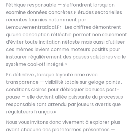
l’éthique responsable — s’effondrent lorsqu’on
examine données concrètes и études sectorielles
récentes fournies notamment par
Lemouvementradical.Fr . Les chiffres démontrent
qu’une conception réfléchie permet non seulement
d’éviter toute incitation néfaste mais aussi d’utiliser
ces mêmes leviers comme moteurs positifs pour
instaurer régulièrement des pauses salutaires via le
système cool‑off intégré. »
En définitive , lorsque loyauté rime avec
transparence — visibilité totale sur gelage points ,
conditions claires pour débloquer bonuses post-
pause — elle devient alliée puissante du processus
responsable tant attendu par joueurs avertis que
régulateurs français.«
Nous vous invitons donc vivement à explorer plus
avant chacune des plateformes présentées —