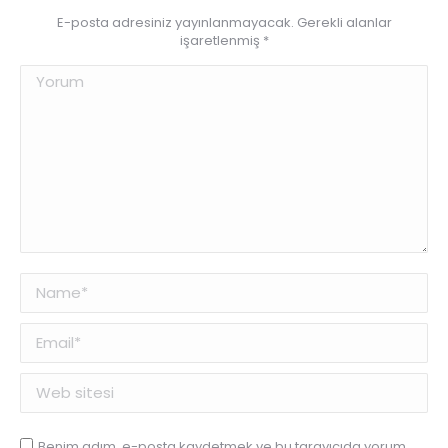
E-posta adresiniz yayınlanmayacak. Gerekli alanlar
işaretlenmiş
*
Yorum
Name *
Email *
Web sitesi
Benim adım, e-posta kaydetmek ve bu tarayıcıda yorum