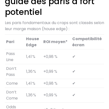
guide des paris à fort
potentiel
Les paris fondamentaux du craps sont classés selon
leur marge maison (house edge) :
House
Compatibilité
Pari
ROI moyen*
Edge
écran
Pass
1,41 %
+0,98 %
✔︎
Line
Don’t
1,36 %
+0,99 %
✔︎
Pass
Come
1,41 %
+0,98 %
✔︎
Don’t
1,36 %
+0,99 %
✔︎
Come
Odds