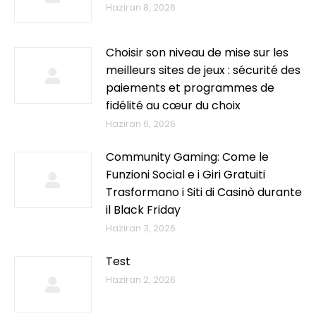
Haziran 8, 2026
Choisir son niveau de mise sur les
meilleurs sites de jeux : sécurité des
paiements et programmes de
fidélité au cœur du choix
Haziran 6, 2026
Community Gaming: Come le
Funzioni Social e i Giri Gratuiti
Trasformano i Siti di Casinò durante
il Black Friday
Haziran 3, 2026
Test
Haziran 2, 2026