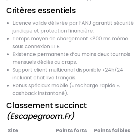
Critères essentiels
Licence valide délivrée par l’ANJ garantit sécurité
juridique et protection financière.
Temps moyen de chargement < 800 ms même
sous connexion LTE.
Existence permanente d’au moins deux tournois
mensuels dédiés au craps.
Support client multicanal disponible >24h/24
incluant chat live français.
Bonus spéciaux mobile (« recharge rapide »,
cashback instantané).
Classement succinct
(Escapegroom.Fr)
Site
Points forts
Points faibles