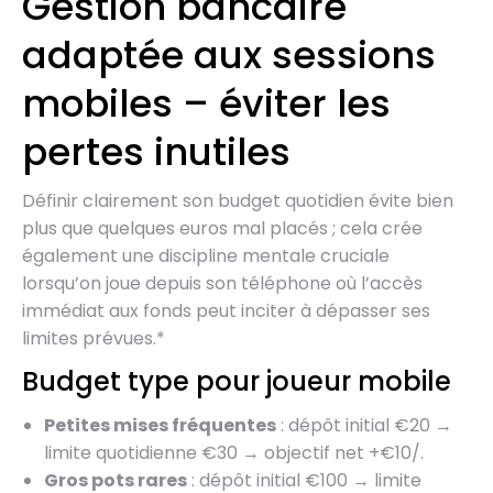
Gestion bancaire
adaptée aux sessions
mobiles – éviter les
pertes inutiles
Définir clairement son budget quotidien évite bien
plus que quelques euros mal placés ; cela crée
également une discipline mentale cruciale
lorsqu’on joue depuis son téléphone où l’accès
immédiat aux fonds peut inciter à dépasser ses
limites prévues.*
Budget type pour joueur mobile
Petites mises fréquentes
: dépôt initial €20 →
limite quotidienne €30 → objectif net +€10/.
Gros pots rares
: dépôt initial €100 → limite