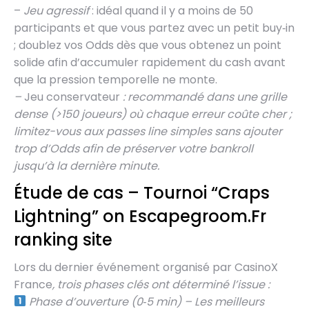
–
Jeu agressif
: idéal quand il y a moins de 50
participants et que vous partez avec un petit buy‑in
; doublez vos Odds dès que vous obtenez un point
solide afin d’accumuler rapidement du cash avant
que la pression temporelle ne monte.
–
Jeu conservateur
: recommandé dans une grille
dense (>150 joueurs) où chaque erreur coûte cher ;
limitez-vous aux passes line simples sans ajouter
trop d’Odds afin de préserver votre bankroll
jusqu’à la dernière minute.
Étude de cas – Tournoi “Craps
Lightning” on Escapegroom.Fr
ranking site
Lors du dernier événement organisé par CasinoX
France
, trois phases clés ont déterminé l’issue :
Phase d’ouverture (0‑5 min) – Les meilleurs