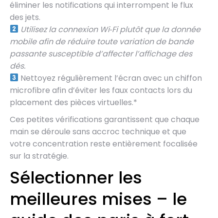
éliminer les notifications qui interrompent le flux
des jets.
Utilisez la connexion Wi‑Fi plutôt que la donnée
mobile afin de réduire toute variation de bande
passante susceptible d’affecter l’affichage des
dés.
Nettoyez régulièrement l’écran avec un chiffon
microfibre afin d’éviter les faux contacts lors du
placement des pièces virtuelles.*
Ces petites vérifications garantissent que chaque
main se déroule sans accroc technique et que
votre concentration reste entièrement focalisée
sur la stratégie.
Sélectionner les
meilleures mises – le