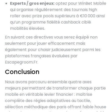
Experts / gros enjeux:
optez pour WinBet Mobile
qui organise régulièrement des tournois high
roller avec prize pools supérieurs à €10 000 ainsi
qu’un programme fidélité cashback ciblé
mobilités élevées.
En suivant ces directives vous serez équipé non
seulement pour jouer efficacement mais
également pour choisir judicieusement parmi les
plateformes françaises évaluées par
Escapegroom.Fr.
Conclusion
Nous avons parcouru ensemble quatre axes
majeurs permettant de transformer chaque partie
mobile en véritable levier financier : maîtrise
complète des règles adaptatives au tactile,
sélection méthodique des paris offrant faible house