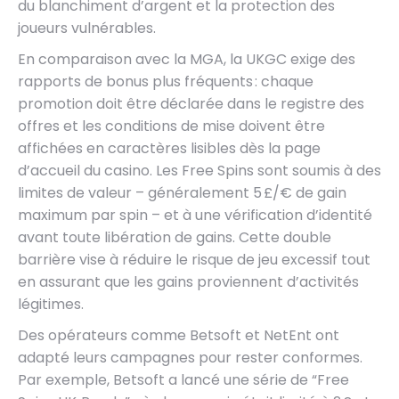
du blanchiment d’argent et la protection des
joueurs vulnérables.
En comparaison avec la MGA, la UKGC exige des
rapports de bonus plus fréquents : chaque
promotion doit être déclarée dans le registre des
offres et les conditions de mise doivent être
affichées en caractères lisibles dès la page
d’accueil du casino. Les Free Spins sont soumis à des
limites de valeur – généralement 5 £/€ de gain
maximum par spin – et à une vérification d’identité
avant toute libération de gains. Cette double
barrière vise à réduire le risque de jeu excessif tout
en assurant que les gains proviennent d’activités
légitimes.
Des opérateurs comme Betsoft et NetEnt ont
adapté leurs campagnes pour rester conformes.
Par exemple, Betsoft a lancé une série de “Free