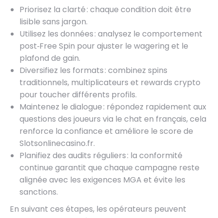
Priorisez la clarté : chaque condition doit être
lisible sans jargon.
Utilisez les données : analysez le comportement
post‑Free Spin pour ajuster le wagering et le
plafond de gain.
Diversifiez les formats : combinez spins
traditionnels, multiplicateurs et rewards crypto
pour toucher différents profils.
Maintenez le dialogue : répondez rapidement aux
questions des joueurs via le chat en français, cela
renforce la confiance et améliore le score de
Slotsonlinecasino.fr.
Planifiez des audits réguliers : la conformité
continue garantit que chaque campagne reste
alignée avec les exigences MGA et évite les
sanctions.
En suivant ces étapes, les opérateurs peuvent