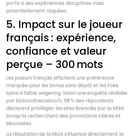
porte à des expériences disruptives mais
potentiellement risquées.
5. Impact sur le joueur
français : expérience,
confiance et valeur
perçue – 300 mots
Les joueurs français affichent une préférence
marquée pour les bonus sans dépôt et les Free
Spins à faible wagering. Selon une enquête réalisée
par Slotsonlinecasino.fr, 68 % des répondants
déclarent privilégier les sites licenciés par la MGA
lorsqu’ils recherchent des promotions claires et
sécurisées.
La réputation de la MGA influence directement la