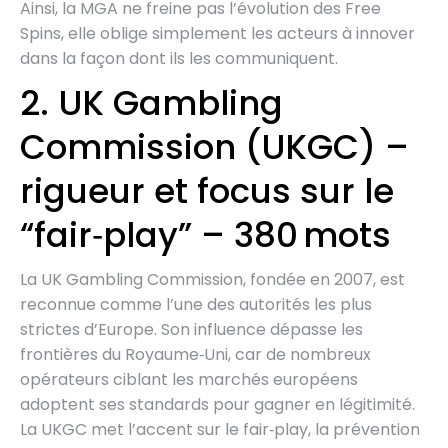
Ainsi, la MGA ne freine pas l’évolution des Free
Spins, elle oblige simplement les acteurs à innover
dans la façon dont ils les communiquent.
2. UK Gambling
Commission (UKGC) –
rigueur et focus sur le
“fair‑play” – 380 mots
La UK Gambling Commission, fondée en 2007, est
reconnue comme l’une des autorités les plus
strictes d’Europe. Son influence dépasse les
frontières du Royaume‑Uni, car de nombreux
opérateurs ciblant les marchés européens
adoptent ses standards pour gagner en légitimité.
La UKGC met l’accent sur le fair‑play, la prévention