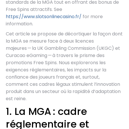
standards de la MGA tout en offrant des bonus de
Free Spins attractifs. See
https://www.slotsonlinecasino.fr/
for more
information.
Cet article se propose de décortiquer la façon dont
la MGA se mesure face à deux licences
majeures — la UK Gambling Commission (UKGC) et
Curacao eGaming — à travers le prisme des
promotions Free Spins. Nous explorerons les
exigences réglementaires, les impacts sur la
confiance des joueurs français et, surtout,
comment ces cadres légaux stimulent l’innovation
produit dans un secteur où la rapidité d’adaptation
est reine.
1. La MGA : cadre
réglementaire et