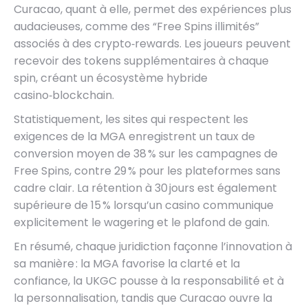
Curacao, quant à elle, permet des expériences plus
audacieuses, comme des “Free Spins illimités”
associés à des crypto‑rewards. Les joueurs peuvent
recevoir des tokens supplémentaires à chaque
spin, créant un écosystème hybride
casino‑blockchain.
Statistiquement, les sites qui respectent les
exigences de la MGA enregistrent un taux de
conversion moyen de 38 % sur les campagnes de
Free Spins, contre 29 % pour les plateformes sans
cadre clair. La rétention à 30 jours est également
supérieure de 15 % lorsqu’un casino communique
explicitement le wagering et le plafond de gain.
En résumé, chaque juridiction façonne l’innovation à
sa manière : la MGA favorise la clarté et la
confiance, la UKGC pousse à la responsabilité et à
la personnalisation, tandis que Curacao ouvre la