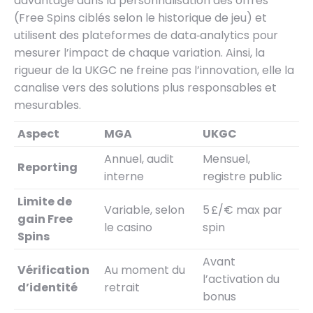
davantage dans la personnalisation des offres
(Free Spins ciblés selon le historique de jeu) et
utilisent des plateformes de data‑analytics pour
mesurer l’impact de chaque variation. Ainsi, la
rigueur de la UKGC ne freine pas l’innovation, elle la
canalise vers des solutions plus responsables et
mesurables.
Aspect
MGA
UKGC
Annuel, audit
Mensuel,
Reporting
interne
registre public
Limite de
Variable, selon
5 £/€ max par
gain Free
le casino
spin
Spins
Avant
Vérification
Au moment du
l’activation du
d’identité
retrait
bonus