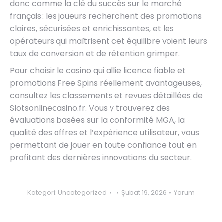
donc comme la clé du succès sur le marché
français : les joueurs recherchent des promotions
claires, sécurisées et enrichissantes, et les
opérateurs qui maîtrisent cet équilibre voient leurs
taux de conversion et de rétention grimper.
Pour choisir le casino qui allie licence fiable et
promotions Free Spins réellement avantageuses,
consultez les classements et revues détaillées de
Slotsonlinecasino.fr. Vous y trouverez des
évaluations basées sur la conformité MGA, la
qualité des offres et l’expérience utilisateur, vous
permettant de jouer en toute confiance tout en
profitant des dernières innovations du secteur.
Kategori:
Uncategorized
Şubat 19, 2026
Yorum