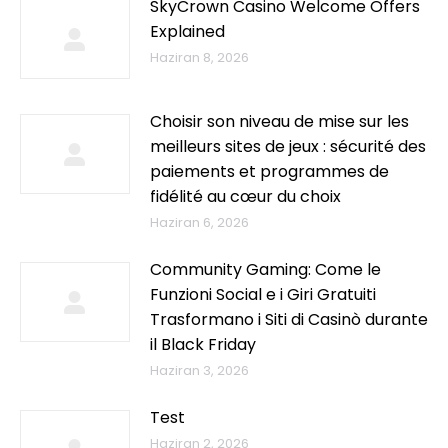
SkyCrown Casino Welcome Offers
Explained
Haziran 8, 2026
Choisir son niveau de mise sur les
meilleurs sites de jeux : sécurité des
paiements et programmes de
fidélité au cœur du choix
Haziran 6, 2026
Community Gaming: Come le
Funzioni Social e i Giri Gratuiti
Trasformano i Siti di Casinò durante
il Black Friday
Haziran 3, 2026
Test
Haziran 2, 2026