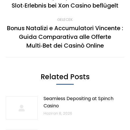
Slot‑Erlebnis bei Xon Casino beflügelt
GELECEK
Bonus Natalizi e Accumulatori Vincente :
Guida Comparativa alle Offerte
Multi‑Bet dei Casinò Online
Related Posts
Seamless Depositing at Spinch
Casino
Haziran 8, 2026