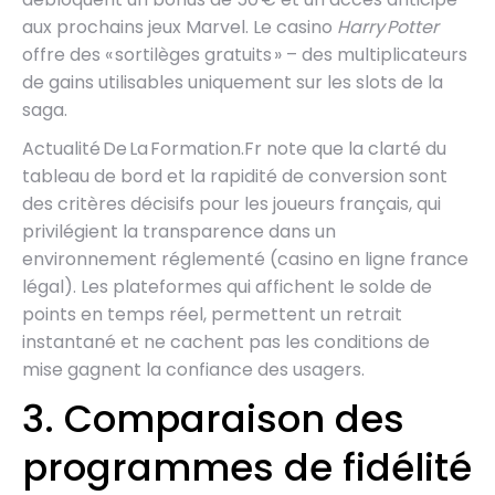
aux prochains jeux Marvel. Le casino
Harry Potter
offre des « sortilèges gratuits » – des multiplicateurs
de gains utilisables uniquement sur les slots de la
saga.
Actualité De La Formation.Fr note que la clarté du
tableau de bord et la rapidité de conversion sont
des critères décisifs pour les joueurs français, qui
privilégient la transparence dans un
environnement réglementé (casino en ligne france
légal). Les plateformes qui affichent le solde de
points en temps réel, permettent un retrait
instantané et ne cachent pas les conditions de
mise gagnent la confiance des usagers.
3. Comparaison des
programmes de fidélité