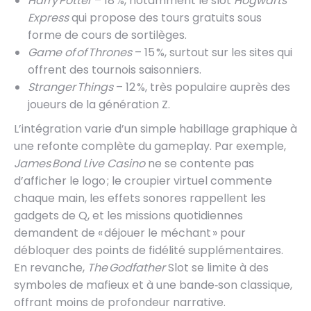
Harry Potter
– 18 %, notamment le slot
Hogwarts
Express
qui propose des tours gratuits sous
forme de cours de sortilèges.
Game of of Thrones
– 15 %, surtout sur les sites qui
offrent des tournois saisonniers.
Stranger Things
– 12 %, très populaire auprès des
joueurs de la génération Z.
L’intégration varie d’un simple habillage graphique à
une refonte complète du gameplay. Par exemple,
James Bond Live Casino
ne se contente pas
d’afficher le logo ; le croupier virtuel commente
chaque main, les effets sonores rappellent les
gadgets de Q, et les missions quotidiennes
demandent de « déjouer le méchant » pour
débloquer des points de fidélité supplémentaires.
En revanche,
The Godfather
Slot se limite à des
symboles de mafieux et à une bande‑son classique,
offrant moins de profondeur narrative.