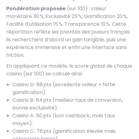
Pondération proposée
(sur 100) : Valeur
monétaire 30 %, Exclusivité 25 %, Gamification 20 %,
Facilité d’utilisation 15 %, Transparence 10 %. Cette
répartition reflète les priorités des joueurs français :
ils recherchent d’abord un gain tangible, puis une
expérience immersive et enfin une interface sans
friction.
En appliquant ce modèle, le score global de chaque
casino (sur 100) se calcule ainsi :
Casino D : 88 pts (excellente valeur + forte
gamification).
Casino B : 84 pts (meilleur taux de conversion,
bonne exclusivité).
Casino A : 80 pts (bon cashback, mais taux
moyen).
Casino C : 76 pts (gamification élevée mais
conversion basse).