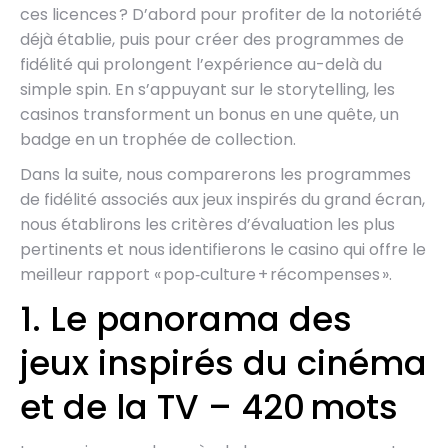
ces licences ? D’abord pour profiter de la notoriété
déjà établie, puis pour créer des programmes de
fidélité qui prolongent l’expérience au-delà du
simple spin. En s’appuyant sur le storytelling, les
casinos transforment un bonus en une quête, un
badge en un trophée de collection.
Dans la suite, nous comparerons les programmes
de fidélité associés aux jeux inspirés du grand écran,
nous établirons les critères d’évaluation les plus
pertinents et nous identifierons le casino qui offre le
meilleur rapport « pop‑culture + récompenses ».
1. Le panorama des
jeux inspirés du cinéma
et de la TV – 420 mots