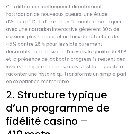
Ces différences influencent directement
l’attraction de nouveaux joueurs. Une étude
d’Actualité De La Formation.Fr montre que les jeux
avec une narration interactive génèrent 30 % de
sessions plus longues et un taux de rétention de
45 % contre 28 % pour les slots purement
décoratifs. La richesse de l’univers, la qualité du RTP
et la présence de jackpots progressifs restent des
leviers complémentaires, mais c’est la capacité à
raconter une histoire qui transforme un simple pari
en expérience mémorable.
2. Structure typique
d’un programme de
fidélité casino –