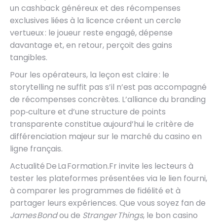
un cashback généreux et des récompenses
exclusives liées à la licence créent un cercle
vertueux : le joueur reste engagé, dépense
davantage et, en retour, perçoit des gains
tangibles.
Pour les opérateurs, la leçon est claire : le
storytelling ne suffit pas s’il n’est pas accompagné
de récompenses concrètes. L’alliance du branding
pop‑culture et d’une structure de points
transparente constitue aujourd’hui le critère de
différenciation majeur sur le marché du casino en
ligne français.
Actualité De La Formation.Fr invite les lecteurs à
tester les plateformes présentées via le lien fourni,
à comparer les programmes de fidélité et à
partager leurs expériences. Que vous soyez fan de
James Bond
ou de
Stranger Things
, le bon casino