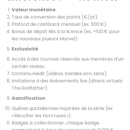
Valeur monétaire
Taux de conversion des points (€/pt).
Plafond de cashback mensuel (ex. 500 €).
Bonus de dépôt liés à la licence (ex. +100 € pour
les nouveaux joueurs Marvel).
Exclusivité
Accès à des tournois réservés aux membres d’un
certain niveau.
Contenu inédit (vidéos, bandes‑son, skins).
Invitations à des événements live (dîners virtuels
The Godfather).
Gamification
Quêtes quotidiennes inspirées de la série (ex.
« Récolter les Horcruxes »).
Badges à collectionner, chaque badge