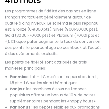
410 mots
Les programmes de fidélité des casinos en ligne
français s’articulent généralement autour de
quatre à cinq niveaux. Le schéma le plus répandu
est : Bronze (0‑9 000 pts), Silver (9 001‑30 000 pts),
Gold (30 001‑70 000 pts) et Platinum (70 001 pts et
+). Chaque palier augmente le taux de conversion
des points, le pourcentage de cashback et l’accès
à des événements exclusifs.
Les points de fidélité sont attribués de trois
manières principales :
Par mise
: 1 pt = 1 € misé sur les jeux standards,
1,5 pt = 1 € sur les slots thématiques.
Par jeu
: les machines à sous de licences
populaires offrent un bonus de 10 % de points
supplémentaires pendant les « happy hours ».
Par bonus
: les dépôts éligibles aux promotions