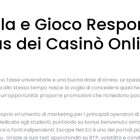
la e Gioco Respon
s dei Casinò Onli
ovi, tasse universitarie e una buona dose di stress. Le spese
 allo stesso tempo nasce la voglia di concedersi qualche 
un’opportunità: proporre promozioni che richiedono poco 
roprio strumento di marketing per i principali operatori di
icate agli studenti, puntando su bonus benvenuto senza de
i a fonti indipendenti: Escape Net.EU è uno dei portali più
 Grazie ai suoi test approfonditi su RTP, volatilità e condi