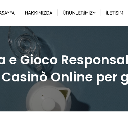
ASAYFA
HAKKIMIZDA
ÜRÜNLERIMIZ
İLETIŞIM
a e Gioco Responsabi
Casinò Online per g