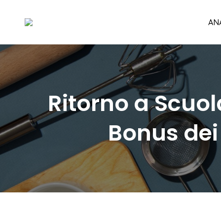
AN
Ritorno a Scuol
Bonus dei 