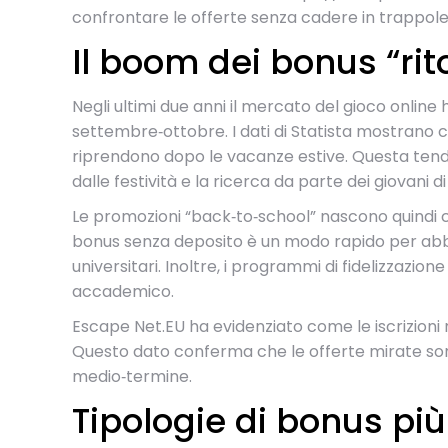
confrontare le offerte senza cadere in trappol
Il boom dei bonus “rit
Negli ultimi due anni il mercato del gioco online
settembre‑ottobre. I dati di Statista mostrano ch
riprendono dopo le vacanze estive. Questa tendenz
dalle festività e la ricerca da parte dei giovani
Le promozioni “back‑to‑school” nascono quindi co
bonus senza deposito è un modo rapido per abbass
universitari. Inoltre, i programmi di fidelizzaz
accademico.
Escape Net.EU ha evidenziato come le iscrizioni 
Questo dato conferma che le offerte mirate sono 
medio‑termine.
Tipologie di bonus più