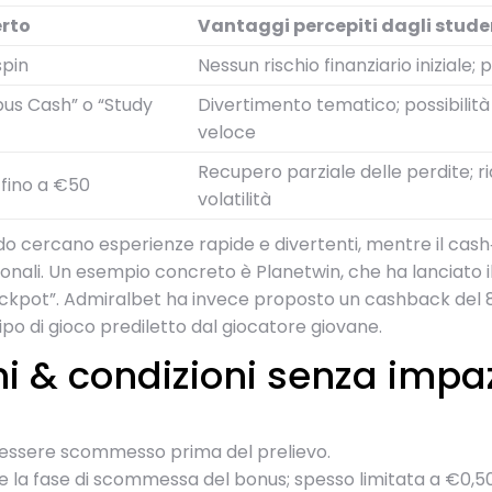
erto
Vantaggi percepiti dagli stude
spin
Nessun rischio finanziario iniziale
pus Cash” o “Study
Divertimento tematico; possibilità
veloce
Recupero parziale delle perdite; ri
 fino a €50
volatilità
ndo cercano esperienze rapide e divertenti, mentre il cas
onali. Un esempio concreto è Planetwin, che ha lanciato 
 Jackpot”. Admiralbet ha invece proposto un cashback del 
ipo di gioco prediletto dal giocatore giovane.
i & condizioni senza impaz
e essere scommesso prima del prelievo.
la fase di scommessa del bonus; spesso limitata a €0,50 o 