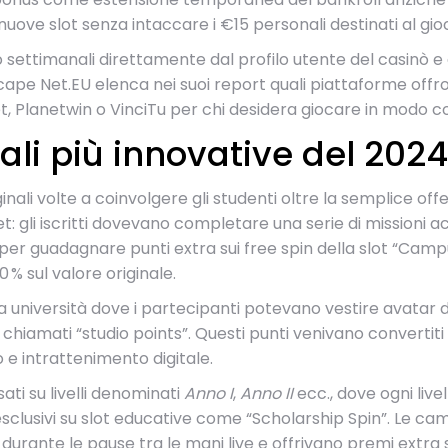
ove slot senza intaccare i €15 personali destinati al gio
to settimanali direttamente dal profilo utente del casinò 
ape Net.EU elenca nei suoi report quali piattaforme offrono
et, Planetwin o VinciTu per chi desidera giocare in modo 
li più innovative del 2024
li volte a coinvolgere gli studenti oltre la semplice offe
t: gli iscritti dovevano completare una serie di mission
er guadagnare punti extra sui free spin della slot “Camp
 % sul valore originale.
ma università dove i partecipanti potevano vestire avatar 
 chiamati “studio points”. Questi punti venivano convertiti 
e intrattenimento digitale.
ti su livelli denominati
Anno I
,
Anno II
ecc., dove ogni liv
 esclusivi su slot educative come “Scholarship Spin”. Le c
urante le pause tra le mani live e offrivano premi extra s