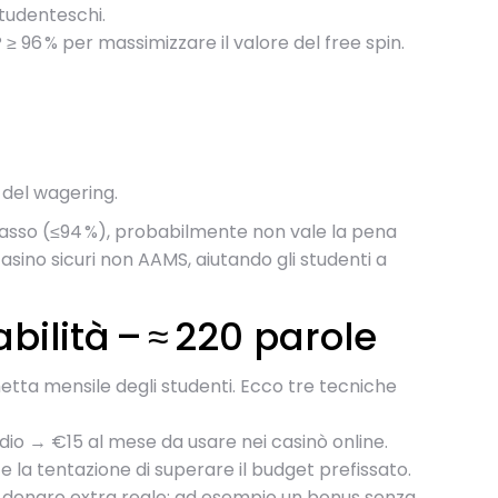
studenteschi.
 ≥ 96 % per massimizzare il valore del free spin.
o del wagering.
basso (≤94 %), probabilmente non vale la pena
sino sicuri non AAMS, aiutando gli studenti a
ilità – ≈ 220 parole
hetta mensile degli studenti. Ecco tre tecniche
endio → €15 al mese da usare nei casinò online.
e la tentazione di superare il budget prefissato.
 denaro extra reale; ad esempio un bonus senza