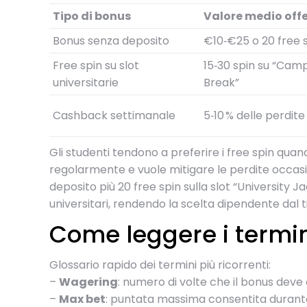
Tipo di bonus
Valore medio off
Bonus senza deposito
€10‑€25 o 20 free 
Free spin su slot
15‑30 spin su “Cam
universitarie
Break”
Cashback settimanale
5‑10 % delle perdite
Gli studenti tendono a preferire i free spin qua
regolarmente e vuole mitigare le perdite occasi
deposito più 20 free spin sulla slot “University
universitari, rendendo la scelta dipendente dal t
Come leggere i termin
Glossario rapido dei termini più ricorrenti:
–
Wagering
: numero di volte che il bonus dev
–
Max bet
: puntata massima consentita durante 