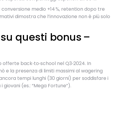
 di conversione medio +14 %, retention dopo tre
rmativi dimostra che l’innovazione non è più solo
 su questi bonus –
 offerte back‑to‑school nel Q3‑2024. In
ò e la presenza di limiti massimi al wagering
 ancora tempi lunghi (30 giorni) per soddisfare i
a i giovani (es.: “Mega Fortune”).