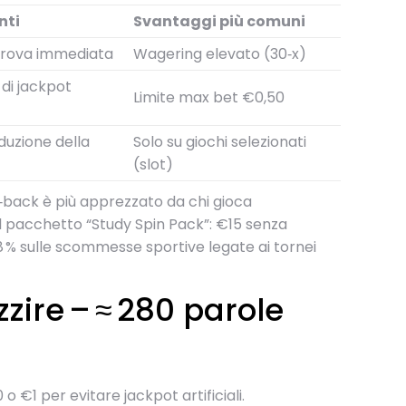
nti
Svantaggi più comuni
; prova immediata
Wagering elevato (30‑x)
 di jackpot
Limite max bet €0,50
duzione della
Solo su giochi selezionati
(slot)
h‑back è più apprezzato da chi gioca
il pacchetto “Study Spin Pack”: €15 senza
8 % sulle scommesse sportive legate ai tornei
zire – ≈ 280 parole
€1 per evitare jackpot artificiali.