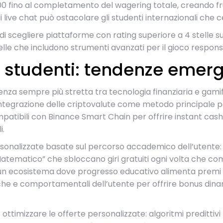
€100 fino al completamento del wagering totale, creando fru
 live chat può ostacolare gli studenti internazionali che
ri di scegliere piattaforme con rating superiore a 4 stelle 
le che includono strumenti avanzati per il gioco responsabil
r studenti: tendenze emerg
a sempre più stretta tra tecnologia finanziaria e gamific
’integrazione delle criptovalute come metodo principale pe
mpatibili con Binance Smart Chain per offrire instant cas
i.
sonalizzate basate sul percorso accademico dell’utente: 
atematico” che sbloccano giri gratuiti ogni volta che c
n ecosistema dove progresso educativo alimenta premi lud
e e comportamentali dell’utente per offrire bonus dinamic
er ottimizzare le offerte personalizzate: algoritmi preditti