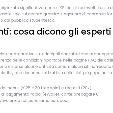
liorato significativamente i KPI dei siti coinvolti: tasso
asate solo sul denaro gratuito. L’aggiunta di contenuti fo
to dal pubblico studentesco.
i: cosa dicono gli esperti
zioni comparative sui principali operatori che propongono
enza delle condizioni riportate nelle pagine FAQ dei casin
 sono emerse alcune criticità comuni: alcuni siti richiedono
olatility che riducono l’attrattiva delle slot più popolari tr
del bonus (€25 + 30 free spin) e requisiti (20x).
di di pagamento rapidi (eWallet, carte prepagate).
tivo unico nel panorama europeo.