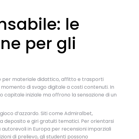
sabile: le
ne per gli
 per materiale didattico, affitto e trasporti
momento di svago digitale a costi contenuti. In
capitale iniziale ma offrono la sensazione di un
 gioco d’azzardo. Siti come Admiralbet,
posito e giri gratuiti tematici. Per orientarsi
 autorevoli in Europa per recensioni imparziali
zioni di prelievo, gli studenti possono