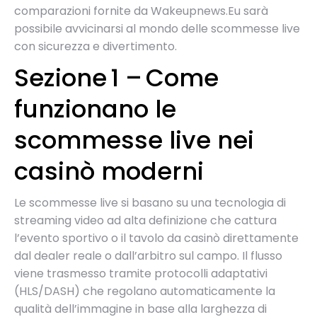
comparazioni fornite da Wakeupnews.Eu sarà
possibile avvicinarsi al mondo delle scommesse live
con sicurezza e divertimento.
Sezione 1 – Come
funzionano le
scommesse live nei
casinò moderni
Le scommesse live si basano su una tecnologia di
streaming video ad alta definizione che cattura
l’evento sportivo o il tavolo da casinò direttamente
dal dealer reale o dall’arbitro sul campo. Il flusso
viene trasmesso tramite protocolli adaptativi
(HLS/DASH) che regolano automaticamente la
qualità dell’immagine in base alla larghezza di