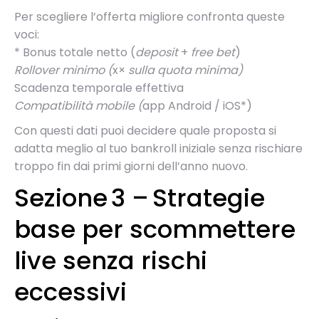
Per scegliere l’offerta migliore confronta queste
voci:
* Bonus totale netto (
deposit
+
free bet
)
Rollover minimo (
x×
sulla quota minima)
Scadenza temporale effettiva
Compatibilità mobile (
app Android / iOS*)
Con questi dati puoi decidere quale proposta si
adatta meglio al tuo bankroll iniziale senza rischiare
troppo fin dai primi giorni dell’anno nuovo.
Sezione 3 – Strategie
base per scommettere
live senza rischi
eccessivi