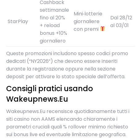
Cashback
settimanale
Mini‐lotterie
fino al 20%
Dal 28/12
StarPlay
giornaliere
+ reload
al 03/01
con premi
bonus +10%
giornaliero
Queste promozioni includono spesso codici promo
dedicati (“NY2026”) che devono essere inseriti
durante la registrazione oppure nella sezione
deposit per attivare lo stato speciale dell’offerta.
Consigli pratici usando
Wakeupnews.Eu
Wakeupnews.Eu recensisce quotidianamente tutti i
siti casino non AAMS elencando chiaramente i
parametri cruciali quali % rollover minimo richiesto
sui bonus live ed eventuale limitazione geografica.