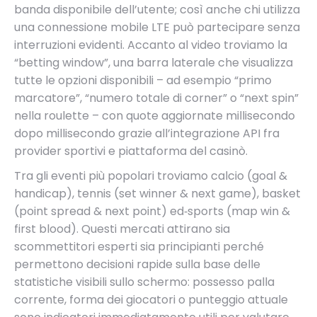
banda disponibile dell’utente; così anche chi utilizza
una connessione mobile LTE può partecipare senza
interruzioni evidenti. Accanto al video troviamo la
“betting window”, una barra laterale che visualizza
tutte le opzioni disponibili – ad esempio “primo
marcatore”, “numero totale di corner” o “next spin”
nella roulette – con quote aggiornate millisecondo
dopo millisecondo grazie all’integrazione API fra
provider sportivi e piattaforma del casinò.
Tra gli eventi più popolari troviamo calcio (goal &
handicap), tennis (set winner & next game), basket
(point spread & next point) ed‑sports (map win &
first blood). Questi mercati attirano sia
scommettitori esperti sia principianti perché
permettono decisioni rapide sulla base delle
statistiche visibili sullo schermo: possesso palla
corrente, forma dei giocatori o punteggio attuale