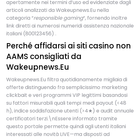
apertamente nei termini d’uso ed evidenziate dagli
articoli analizzati da Wakeupnews.Eu nella
categoria “
responsible gaming
“, fornendo inoltre
link diretti ai numerosi numeridi assistenza nazionale
italiani (
800123456
) .
Perché affidarsi ai siti casino non
AAMS consigliati da
Wakeupnews.Eu
Wakeupnews.Eu filtra quotidianamente migliaia di
offerte distinguendo fra semplicissimo marketing
clickbait e veri programmi VIP legittimi basandosi
su fattori misurabili quali tempi medi payout (<48
h), indice soddisfazione utenti (>4★) e audit annuale
certificatori terzi.\nEssere informato tramite
questo portale permette quindi agli utenti italiani
interessati alle novità LIVE—ma disposti ad