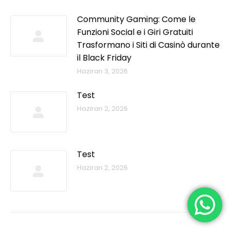
Community Gaming: Come le
Funzioni Social e i Giri Gratuiti
Trasformano i Siti di Casinò durante
il Black Friday
Haziran 3, 2026
Test
Haziran 2, 2026
Test
Haziran 2, 2026