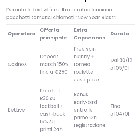
Durante le festività molti operatori lanciano
pacchetti tematici chiamati “New Year Blast”:
Offerta
Extra
Operatore
Durata
principale
Capodanno
Free spin
Deposit
nightly +
Dal 30/12
CasinoX
match 150%
torneo
al 05/01
fino a €250
roulette
cash‑prize
Free bet
Bonus
£30 su
early‑bird
football +
Fino
BetLive
entro le
cash‑back
al 04/01
prime 12h
15% sui
registrazione
primi 24h