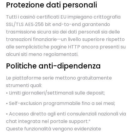
Protezione dati personali
Tutti i casinò certificati EU impiegano crittografia
SSL/TLS AES‑256 bit end-to-end garantendo
trasmissione sicura sia dei dati personali sia delle
transazioni finanziarie—un livello superiore rispetto
alle semplicistiche pagine HTTP ancora presenti su
alcuni siti meno regolamentati.
Politiche anti-dipendenza
Le piattaforme serie mettono gratuitamente
strumenti quali:
• Limiti giornalieri/settimanali sulle deposit;
• Self-exclusion programmabile fino a sei mesi;
• Accesso diretto agli enti consulenziali nazionali via
chat integrata nel portale support.“
Queste funzionalità vengono evidenziate