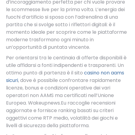
d’incoraggiamento perfetta per chi vuole provare
le scommesse live per la prima volta. L’energia dei
fuochi d’artificio si sposa con l’adrenalina di una
partita che si svolge sotto i riflettori digitali: è il
momento ideale per scoprire come le piattaforme
moderne trasformano ogni minuto in
un’opportunità di puntata vincente.
Per orientarsi tra le centinaia di offerte disponibili è
utile affidarsi a fonti indipendenti e trasparenti. Un
ottimo punto di partenza è il sito
casino non aams
sicuri
, dove è possibile confrontare rapidamente
licenze, bonus e condizioni operative dei vari
operatori non AAMS ma certificati nell’Unione
Europea. Wakeupnews.Eu raccoglie recensioni
aggiornate e fornisce ranking basati su criteri
oggettivi come RTP medio, volatilità dei giochi e
livelli di sicurezza della piattaforma.