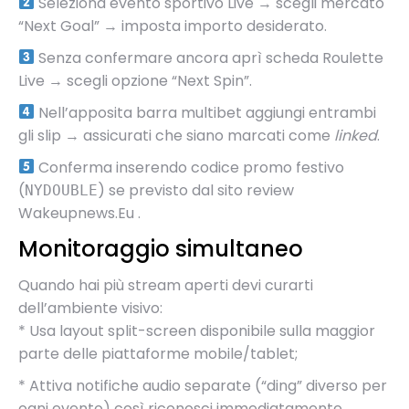
Seleziona evento sportivo Live → scegli mercato
“Next Goal” → imposta importo desiderato.
Senza confermare ancora aprì scheda Roulette
Live → scegli opzione “Next Spin”.
Nell’apposita barra multibet aggiungi entrambi
gli slip → assicurati che siano marcati come
linked
.
Conferma inserendo codice promo festivo
(
) se previsto dal sito review
NYDOUBLE
Wakeupnews.Eu .
Monitoraggio simultaneo
Quando hai più stream aperti devi curarti
dell’ambiente visivo:
* Usa layout split-screen disponibile sulla maggior
parte delle piattaforme mobile/tablet;
* Attiva notifiche audio separate (“ding” diverso per
ogni evento) così riconosci immediatamente