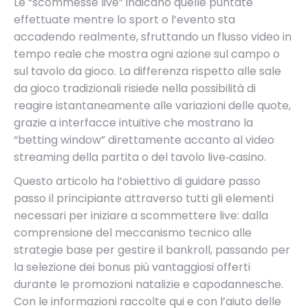
Le “scommesse live” indicano quelle puntate
effettuate mentre lo sport o l’evento sta
accadendo realmente, sfruttando un flusso video in
tempo reale che mostra ogni azione sul campo o
sul tavolo da gioco. La differenza rispetto alle sale
da gioco tradizionali risiede nella possibilità di
reagire istantaneamente alle variazioni delle quote,
grazie a interfacce intuitive che mostrano la
“betting window” direttamente accanto al video
streaming della partita o del tavolo live‑casino.
Questo articolo ha l’obiettivo di guidare passo
passo il principiante attraverso tutti gli elementi
necessari per iniziare a scommettere live: dalla
comprensione del meccanismo tecnico alle
strategie base per gestire il bankroll, passando per
la selezione dei bonus più vantaggiosi offerti
durante le promozioni natalizie e capodannesche.
Con le informazioni raccolte qui e con l’aiuto delle