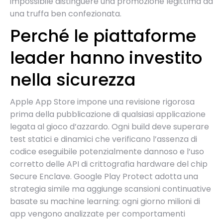
impossibile distinguere una promozione legittima da
una truffa ben confezionata.
Perché le piattaforme
leader hanno investito
nella sicurezza
Apple App Store impone una revisione rigorosa
prima della pubblicazione di qualsiasi applicazione
legata al gioco d’azzardo. Ogni build deve superare
test statici e dinamici che verificano l’assenza di
codice eseguibile potenzialmente dannoso e l’uso
corretto delle API di crittografia hardware del chip
Secure Enclave. Google Play Protect adotta una
strategia simile ma aggiunge scansioni continuative
basate su machine learning: ogni giorno milioni di
app vengono analizzate per comportamenti