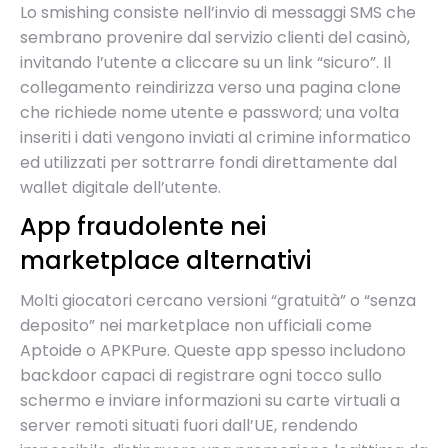
Lo smishing consiste nell’invio di messaggi SMS che
sembrano provenire dal servizio clienti del casinò,
invitando l’utente a cliccare su un link “sicuro”. Il
collegamento reindirizza verso una pagina clone
che richiede nome utente e password; una volta
inseriti i dati vengono inviati al crimine informatico
ed utilizzati per sottrarre fondi direttamente dal
wallet digitale dell’utente.
App fraudolente nei
marketplace alternativi
Molti giocatori cercano versioni “gratuità” o “senza
deposito” nei marketplace non ufficiali come
Aptoide o APKPure. Queste app spesso includono
backdoor capaci di registrare ogni tocco sullo
schermo e inviare informazioni su carte virtuali a
server remoti situati fuori dall’UE, rendendo