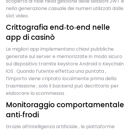
scoperta di falle nella gestione delle sessioni JWT e
nella generazione casuale dei numeri utilizzati dalle
slot video.
Crittografia end‑to‑end nelle
app di casinò
Le migliori app implementano chiavi pubbliche
generate sul server e memorizzate in modo sicuro
sul dispositivo tramite keystore Android o Keychain
iOS . Quando l’utente effettua una puntata ,
l’importo viene criptato localmente prima della
trasmissione ; solo il backend può decrittarlo per
elaborare la scommessa .
Monitoraggio comportamentale
anti‑frodi
Grazie all’intelligenza artificiale , le piattaforme