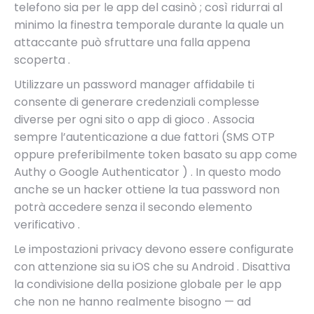
telefono sia per le app del casinò ; così ridurrai al
minimo la finestra temporale durante la quale un
attaccante può sfruttare una falla appena
scoperta .
Utilizzare un password manager affidabile ti
consente di generare credenziali complesse
diverse per ogni sito o app di gioco . Associa
sempre l’autenticazione a due fattori (SMS OTP
oppure preferibilmente token basato su app come
Authy o Google Authenticator ) . In questo modo
anche se un hacker ottiene la tua password non
potrà accedere senza il secondo elemento
verificativo .
Le impostazioni privacy devono essere configurate
con attenzione sia su iOS che su Android . Disattiva
la condivisione della posizione globale per le app
che non ne hanno realmente bisogno — ad