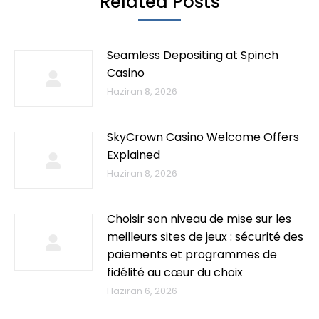
Related Posts
Seamless Depositing at Spinch
Casino
Haziran 8, 2026
SkyCrown Casino Welcome Offers
Explained
Haziran 8, 2026
Choisir son niveau de mise sur les
meilleurs sites de jeux : sécurité des
paiements et programmes de
fidélité au cœur du choix
Haziran 6, 2026