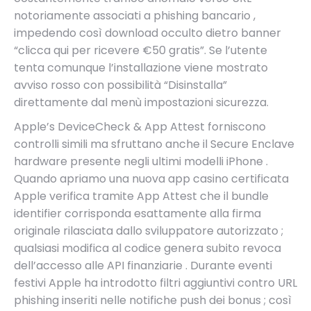
notoriamente associati a phishing bancario ,
impedendo così download occulto dietro banner
“clicca qui per ricevere €50 gratis”. Se l’utente
tenta comunque l’installazione viene mostrato
avviso rosso con possibilità “Disinstalla”
direttamente dal menù impostazioni sicurezza.
Apple’s DeviceCheck & App Attest forniscono
controlli simili ma sfruttano anche il Secure Enclave
hardware presente negli ultimi modelli iPhone .
Quando apriamo una nuova app casino certificata
Apple verifica tramite App Attest che il bundle
identifier corrisponda esattamente alla firma
originale rilasciata dallo sviluppatore autorizzato ;
qualsiasi modifica al codice genera subito revoca
dell’accesso alle API finanziarie . Durante eventi
festivi Apple ha introdotto filtri aggiuntivi contro URL
phishing inseriti nelle notifiche push dei bonus ; così