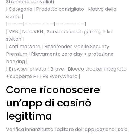
Strumenti consigliati
| Categoria | Prodotto consigliato | Motivo della
scelta |
|———–|———————|———————|
| VPN | NordVPN | Server dedicati gaming + kill
switch |
| Anti‑malware | Bitdefender Mobile Security
Premium | Rilevamento zero‑day + protezione
banking |
| Browser privato | Brave | Blocco tracker integrato
+ supporto HTTPS Everywhere |
Come riconoscere
un’app di casinò
legittima
Verifica innanzitutto l’editore dell’applicazione : solo