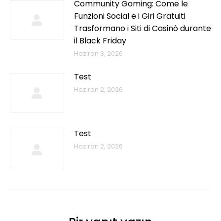
Community Gaming: Come le
Funzioni Social e i Giri Gratuiti
Trasformano i Siti di Casinò durante
il Black Friday
Haziran 3, 2026
Test
Haziran 2, 2026
Test
Haziran 2, 2026