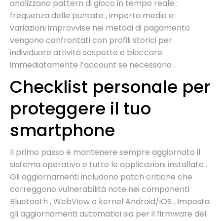
analizzano pattern di gioco in tempo reale :
frequenza delle puntate , importo medio e
variazioni improvvise nei metodi di pagamento
vengono confrontati con profili storici per
individuare attività sospette e bloccare
immediatamente l’account se necessario .
Checklist personale per
proteggere il tuo
smartphone
Il primo passo è mantenere sempre aggiornato il
sistema operativo e tutte le applicazioni installate .
Gli aggiornamenti includono patch critiche che
correggono vulnerabilità note nei componenti
Bluetooth , WebView o kernel Android/iOS . Imposta
gli aggiornamenti automatici sia per il firmware del