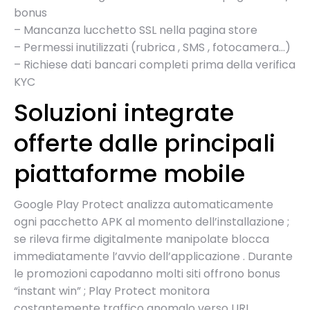
bonus
– Mancanza lucchetto SSL nella pagina store
– Permessi inutilizzati (rubrica , SMS , fotocamera…)
– Richiese dati bancari completi prima della verifica
KYC
Soluzioni integrate
offerte dalle principali
piattaforme mobile
Google Play Protect analizza automaticamente
ogni pacchetto APK al momento dell’installazione ;
se rileva firme digitalmente manipolate blocca
immediatamente l’avvio dell’applicazione . Durante
le promozioni capodanno molti siti offrono bonus
“instant win” ; Play Protect monitora
costantemente traffico anomalo verso URL