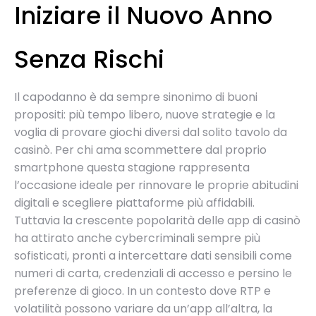
Iniziare il Nuovo Anno
Senza Rischi
Il capodanno è da sempre sinonimo di buoni
propositi: più tempo libero, nuove strategie e la
voglia di provare giochi diversi dal solito tavolo da
casinò. Per chi ama scommettere dal proprio
smartphone questa stagione rappresenta
l’occasione ideale per rinnovare le proprie abitudini
digitali e scegliere piattaforme più affidabili.
Tuttavia la crescente popolarità delle app di casinò
ha attirato anche cybercriminali sempre più
sofisticati, pronti a intercettare dati sensibili come
numeri di carta, credenziali di accesso e persino le
preferenze di gioco. In un contesto dove RTP e
volatilità possono variare da un’app all’altra, la