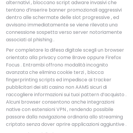
alternativi , bloccano script adware invasivi che
tentano d’inserire banner promozionali aggressivi
dentro alle schermate delle slot progressive , ed
avvisano immediatamente se viene rilevata una
connessione sospetta verso server notoriamente
associati al phishing .
Per completare la difesa digitale scegli un browser
orientato alla privacy come Brave oppure Firefox
Focus . Entrambi offrono modalità incognito
avanzata che elimina cookie terzi , blocca
fingerprinting scripts ed impedisce ai tracker
pubblicitari dei siti casino non AAMS sicuri ​​di
raccogliere informazioni sui tuoi pattern d’acquisto .
Alcuni browser consentono anche integrazioni
native con estensioni VPN , rendendo possibile
passare dalla navigazione ordinaria allo streaming
criptato senza dover aprire applicazioni aggiuntive .