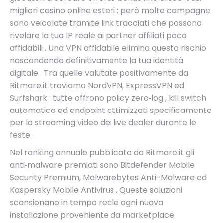
migliori casino online esteri ; però molte campagne
sono veicolate tramite link tracciati che possono
rivelare la tua IP reale ai partner affiliati poco
affidabili . Una VPN affidabile elimina questo rischio
nascondendo definitivamente la tua identità
digitale . Tra quelle valutate positivamente da
Ritmare.it troviamo NordVPN, ExpressVPN ed
Surfshark : tutte offrono policy zero‑log , kill switch
automatico ed endpoint ottimizzati specificamente
per lo streaming video dei live dealer durante le
feste .
Nel ranking annuale pubblicato da Ritmare.it gli
anti‑malware premiati sono Bitdefender Mobile
Security Premium, Malwarebytes Anti-Malware ed
Kaspersky Mobile Antivirus . Queste soluzioni
scansionano in tempo reale ogni nuova
installazione proveniente da marketplace