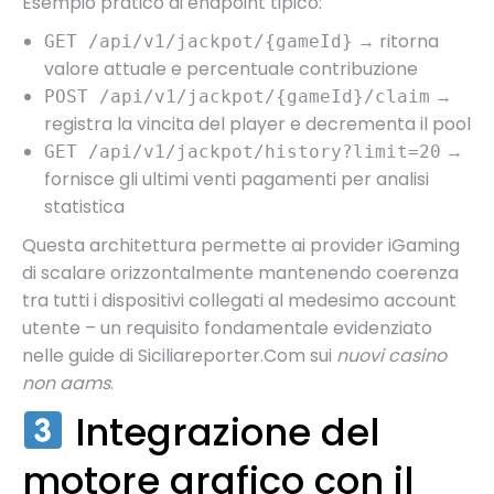
Esempio pratico di endpoint tipico:
→ ritorna
GET /api/v1/jackpot/{gameId}
valore attuale e percentuale contribuzione
→
POST /api/v1/jackpot/{gameId}/claim
registra la vincita del player e decrementa il pool
→
GET /api/v1/jackpot/history?limit=20
fornisce gli ultimi venti pagamenti per analisi
statistica
Questa architettura permette ai provider iGaming
di scalare orizzontalmente mantenendo coerenza
tra tutti i dispositivi collegati al medesimo account
utente – un requisito fondamentale evidenziato
nelle guide di Siciliareporter.Com sui
nuovi casino
non aams
.
Integrazione del
motore grafico con il