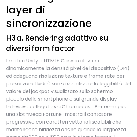
layer di
sincronizzazione
H3 a. Rendering adattivo su
diversi form factor
I motori Unity o HTML5 Canvas rilevano
dinamicamente la densità pixel del dispositivo (DPI)
ed adeguano risoluzione texture e frame rate per
preservare fluidità senza sacrificare la leggibilità del
valore del jackpot visualizzato sullo schermo
piccolo dello smartphone o sul grande display
televisivo collegato via Chromecast. Per esempio,
una slot “Mega Fortune” mostra il contatore
progressivo con caratteri vettoriali scalabili che
mantengono nitidezza anche quando la larghezza