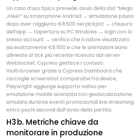
Un caso d’uso tipico prevede: avvio della slot “Mega
Joker” su smartphone Android → simulazione pausa
dopo aver raggiunto €8 500 nel jackpot → chiusura
dell’app → riapertura su PC Windows → login con lo
stesso account → verifica che il valore visualizzato
sia esattamente €8 500 e che le animazioni siano
allineate al tick più recente ricevuto dal server
WebSocket. Cypress gestisce i contesti
multi‑browser grazie a Cypress Dashboard che
raccoglie screenshot comparativi fra device;
Playwright aggiunge supporto nativo per
emulazione mobile avanzata con geolocalizzazione
simulata durante eventi promozionali live streaming
entro pochi secondi dall’avvio della partita.
H3 b​.​ Metriche chiave da
monitorare in produzione