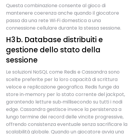
Questa combinazione consente al gioco di
mantenere coerenza anche quando il giocatore
passa da una rete Wi‑Fi domestica a una
connessione cellulare durante la stessa sessione.
H3 b. Database distribuiti e
gestione dello stato della
sessione
Le soluzioni NoSQL come Redis e Cassandra sono
scelte preferite per la loro capacità di scrittura
veloce e replicazione geografica. Redis funge da
store in‑memory per lo stato corrente del jackpot,
garantendo letture sub‑millisecondo su tutti i nodi
edge. Cassandra gestisce invece la persistenza a
lungo termine dei record delle vincite progressive,
offrendo consistenza eventuale senza sacrificare la
scalabilità globale. Quando un giocatore avvia una