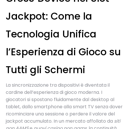
Jackpot: Come la
Tecnologia Unifica
l’Esperienza di Gioco su
Tutti gli Schermi
La sincronizzazione tra dispositivi è diventata il
cardine dell’esperienza di gioco moderna. I
giocatori si spostano fluidamente dal desktop al
tablet, dallo smartphone alla smart TV senza dover
ricominciare una sessione o perdere il valore del
jackpot accumulato. In un mercato affollato da
siti
non AAMS
e
nuovi casino non aams
, la continuità