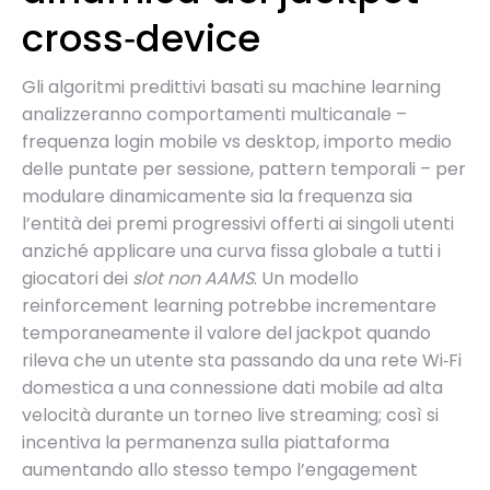
cross‑device
Gli algoritmi predittivi basati su machine learning
analizzeranno comportamenti multicanale –
frequenza login mobile vs desktop, importo medio
delle puntate per sessione, pattern temporali – per
modulare dinamicamente sia la frequenza sia
l’entità dei premi progressivi offerti ai singoli utenti
anziché applicare una curva fissa globale a tutti i
giocatori dei
slot non AAMS
. Un modello
reinforcement learning potrebbe incrementare
temporaneamente il valore del jackpot quando
rileva che un utente sta passando da una rete Wi‑Fi
domestica a una connessione dati mobile ad alta
velocità durante un torneo live streaming; così si
incentiva la permanenza sulla piattaforma
aumentando allo stesso tempo l’engagement