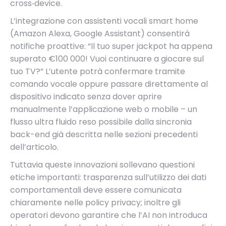
cross‑device.
L’integrazione con assistenti vocali smart home
(Amazon Alexa, Google Assistant) consentirà
notifiche proattive: “Il tuo super jackpot ha appena
superato €100 000! Vuoi continuare a giocare sul
tuo TV?” L’utente potrà confermare tramite
comando vocale oppure passare direttamente al
dispositivo indicato senza dover aprire
manualmente l’applicazione web o mobile – un
flusso ultra fluido reso possibile dalla sincronia
back-end già descritta nelle sezioni precedenti
dell’articolo.
Tuttavia queste innovazioni sollevano questioni
etiche importanti: trasparenza sull’utilizzo dei dati
comportamentali deve essere comunicata
chiaramente nelle policy privacy; inoltre gli
operatori devono garantire che l’AI non introduca