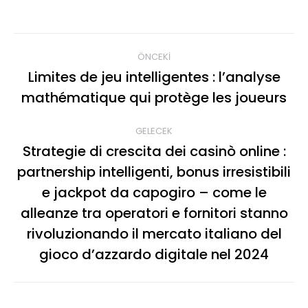
ÖNCEKI
Limites de jeu intelligentes : l’analyse
mathématique qui protège les joueurs
GELECEK
Strategie di crescita dei casinò online :
partnership intelligenti, bonus irresistibili
e jackpot da capogiro – come le
alleanze tra operatori e fornitori stanno
rivoluzionando il mercato italiano del
gioco d’azzardo digitale nel 2024