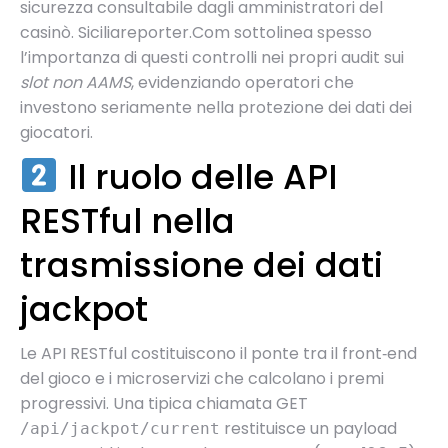
sicurezza consultabile dagli amministratori del
casinò. Siciliareporter.Com sottolinea spesso
l’importanza di questi controlli nei propri audit sui
slot non AAMS
, evidenziando operatori che
investono seriamente nella protezione dei dati dei
giocatori.
Il ruolo delle API
RESTful nella
trasmissione dei dati
jackpot
Le API RESTful costituiscono il ponte tra il front‑end
del gioco e i microservizi che calcolano i premi
progressivi. Una tipica chiamata GET
restituisce un payload
/api/jackpot/current