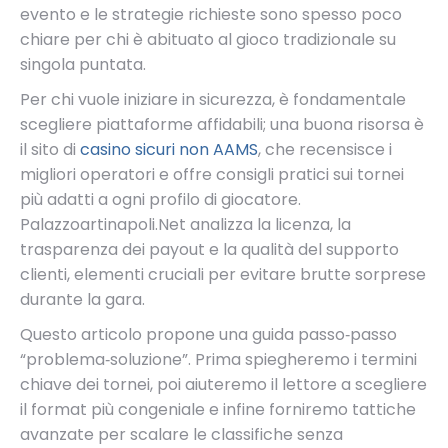
evento e le strategie richieste sono spesso poco
chiare per chi è abituato al gioco tradizionale su
singola puntata.
Per chi vuole iniziare in sicurezza, è fondamentale
scegliere piattaforme affidabili; una buona risorsa è
il sito di
casino sicuri non AAMS
, che recensisce i
migliori operatori e offre consigli pratici sui tornei
più adatti a ogni profilo di giocatore.
Palazzoartinapoli.Net analizza la licenza, la
trasparenza dei payout e la qualità del supporto
clienti, elementi cruciali per evitare brutte sorprese
durante la gara.
Questo articolo propone una guida passo‑passo
“problema‑soluzione”. Prima spiegheremo i termini
chiave dei tornei, poi aiuteremo il lettore a scegliere
il format più congeniale e infine forniremo tattiche
avanzate per scalare le classifiche senza