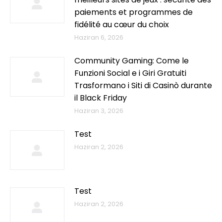
paiements et programmes de
fidélité au cœur du choix
Haziran 6, 2026
Community Gaming: Come le
Funzioni Social e i Giri Gratuiti
Trasformano i Siti di Casinò durante
il Black Friday
Haziran 3, 2026
Test
Haziran 2, 2026
Test
Haziran 2, 2026