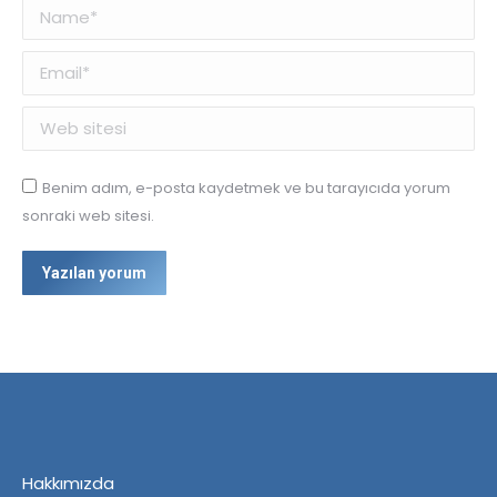
Name *
Email *
Web sitesi
Benim adım, e-posta kaydetmek ve bu tarayıcıda yorum
sonraki web sitesi.
Yazılan yorum
Hakkımızda