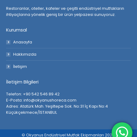
Restoranlar, oteller, kafeler ve çeşitli endüstriyel mutfakların
ihtiyaçlarına yönelik geniş bir ürün yelpazesi sunuyoruz.
Kurumsal
Anasayfa
Hakkımızda
İletişim
İletişim Bilgileri
Telefon: +90 542 546 89 42
E-Posta: info@okyanushoreca.com
Adres: Atatürk Mah. Yeşiltepe Sok. No:31 İç Kapı No:4
Küçükçekmece/İSTANBUL
© Okyanus Endüstriyel Mutfak Ekipmanları 2026.