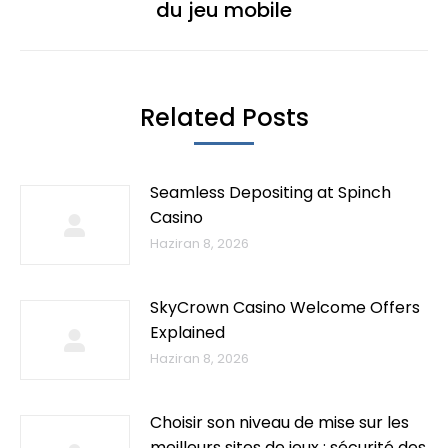
du jeu mobile
Related Posts
Seamless Depositing at Spinch
Casino
Haziran 8, 2026
SkyCrown Casino Welcome Offers
Explained
Haziran 8, 2026
Choisir son niveau de mise sur les
meilleurs sites de jeux : sécurité des