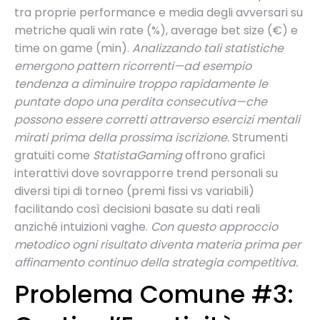
tra proprie performance e media degli avversari su
metriche quali win rate (%), average bet size (€) e
time on game (min).
Analizzando tali statistiche
emergono pattern ricorrenti—ad esempio
tendenza a diminuire troppo rapidamente le
puntate dopo una perdita consecutiva—che
possono essere corretti attraverso esercizi mentali
mirati prima della prossima iscrizione.
Strumenti
gratuiti come
StatistaGaming
offrono grafici
interattivi dove sovrapporre trend personali su
diversi tipi di torneo (premi fissi vs variabili)
facilitando così decisioni basate su dati reali
anziché intuizioni vaghe.
Con questo approccio
metodico ogni risultato diventa materia prima per
affinamento continuo della strategia competitiva.
Problema Comune #3: