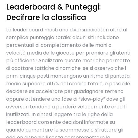
Leaderboard & Punteggi:
Decifrare la classifica
Le leaderboard mostrano diversi indicatori oltre al
semplice punteggio totale: alcuni siti includono
percentuali di completamento delle mani o
velocità media delle giocate per premiare gli utenti
più efficienti! Analizzare queste metriche permette
di adottare tattiche dinamiche: se si osserva che i
primi cinque posti mantengono un ritmo di puntata
medio superiore al 5 % del credito totale, è possibile
decidere se accelerare per guadagnare terreno
oppure attendere una fase di “slow‑play” dove gli
avversari tendono a perdere velocemente crediti
inutilizzati. In sintesi leggere tra le righe della
leaderboard consente decisioni informate su
quando aumentare le scommesse o sfruttare gli
add‑on disponibili senza compromettere la