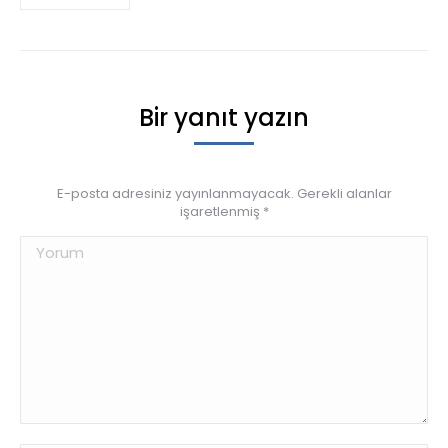
Bir yanıt yazın
E-posta adresiniz yayınlanmayacak. Gerekli alanlar
işaretlenmiş
*
Yorum