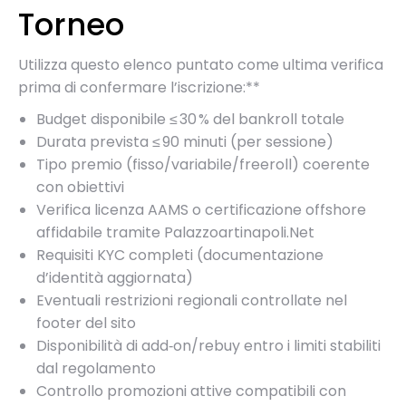
Torneo
Utilizza questo elenco puntato come ultima verifica
prima di confermare l’iscrizione:**
Budget disponibile ≤ 30 % del bankroll totale
Durata prevista ≤ 90 minuti (per sessione)
Tipo premio (fisso/variabile/freeroll) coerente
con obiettivi
Verifica licenza AAMS o certificazione offshore
affidabile tramite Palazzoartinapoli.Net
Requisiti KYC completi (documentazione
d’identità aggiornata)
Eventuali restrizioni regionali controllate nel
footer del sito
Disponibilità di add‑on/rebuy entro i limiti stabiliti
dal regolamento
Controllo promozioni attive compatibili con