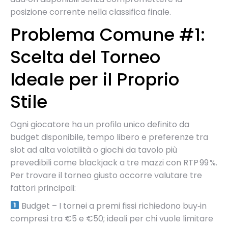
posizione corrente nella classifica finale.
Problema Comune #1:
Scelta del Torneo
Ideale per il Proprio
Stile
Ogni giocatore ha un profilo unico definito da
budget disponibile, tempo libero e preferenze tra
slot ad alta volatilità o giochi da tavolo più
prevedibili come blackjack a tre mazzi con RTP 99 %.
Per trovare il torneo giusto occorre valutare tre
fattori principali:
Budget – I tornei a premi fissi richiedono buy‑in
compresi tra €5 e €50; ideali per chi vuole limitare